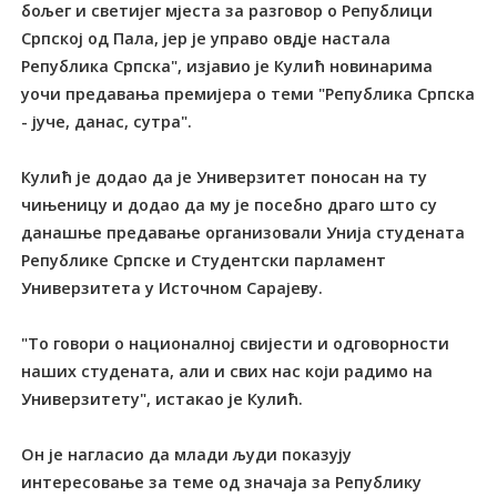
бољег и светијег мјеста за разговор о Републици
Српској од Пала, јер је управо овдје настала
Република Српска", изјавио је Кулић новинарима
уочи предавања премијера о теми "Република Српска
- јуче, данас, сутра".
Кулић је додао да је Универзитет поносан на ту
чињеницу и додао да му је посебно драго што су
данашње предавање организовали Унија студената
Републике Српске и Студентски парламент
Универзитета у Источном Сарајеву.
"То говори о националној свијести и одговорности
наших студената, али и свих нас који радимо на
Универзитету", истакао је Кулић.
Он је нагласио да млади људи показују
интересовање за теме од значаја за Републику