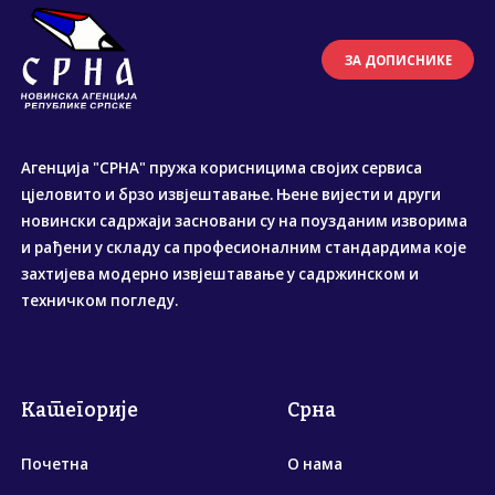
ЗА ДОПИСНИКЕ
Агенција "СРНА" пружа корисницима својих сервиса
цјеловито и брзо извјештавање. Њене вијести и други
новински садржаји засновани су на поузданим изворима
и рађени у складу са професионалним стандардима које
захтијева модерно извјештавање у садржинском и
техничком погледу.
Категорије
Срна
Почетна
О нама