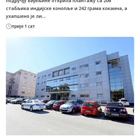
подручју Бијељине открила плантажу са 206
стабљика индијске конопље и 242 грама кокаина, а
ухапшено је ли...
прије 1 сат