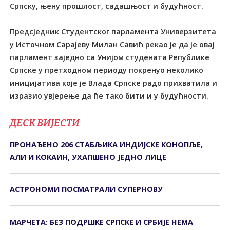
Српску, њену прошлост, садашњост и будућност.
Предсједник Студентског парламента Универзитета
у Источном Сарајеву Милан Савић рекао је да је овај
парламент заједно са Унијом студената Републике
Српске у претходном периоду покренуо неколико
иницијатива које је Влада Српске радо прихватила и
изразио увјерење да ће тако бити и у будућности.
ДЕСК ВИЈЕСТИ
ПРОНАЂЕНО 206 СТАБЉИКА ИНДИЈСКЕ КОНОПЉЕ,
АЛИ И КОКАИН, УХАПШЕНО ЈЕДНО ЛИЦЕ
АСТРОНОМИ ПОСМАТРАЛИ СУПЕРНОВУ
МАРЧЕТА: БЕЗ ПОДРШКЕ СРПСКЕ И СРБИЈЕ НЕМА