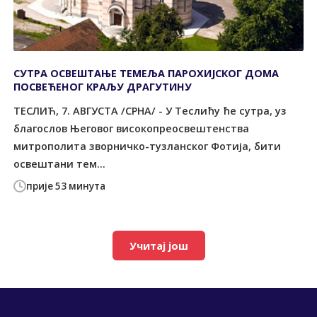
СУТРА ОСВЕШТАЊЕ ТЕМЕЉА ПАРОХИЈСКОГ ДОМА
ПОСВЕЋЕНОГ КРАЉУ ДРАГУТИНУ
ТЕСЛИЋ, 7. АВГУСТА /СРНА/ - У Теслићу ће сутра, уз
благослов Његовог високопреосвештенства
митрополита зворничко-тузланског Фотија, бити
освештани тем...
прије 53 минута
Учитај још