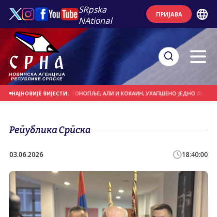
SRpska
ПРИЈАВА
NAtional
ТАБЉИКА ИНДИЈСКЕ КОНОПЉЕ, АЛИ И КОКАИН, УХАПШЕНО ЈЕДНО ЛИЦЕ
АС
НАЈНОВИЈЕ ВИЈЕСТИ:
Република Српска
03.06.2026
18:40:00