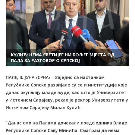
КУЛИЋ: НЕМА СВЕТИЈЕГ НИ БОЉЕГ МЈЕСТА ОД
ПАЛА ЗА РАЗГОВОР О СРПСКОЈ
ПАЛЕ, 3. ЈУНА /СРНА/ - Заједно са настанком
Републике Српске развијале су се и институције које
данас окупљају младе људе, као што је Универзитет
у Источном Сарајеву, рекао је ректор Универзитета у
Источном Сарајеву Милан Кулић.
"Данас смо на Палама дочекали предсједника Владе
Републике Српске Саву Минића. Сматрам да нема