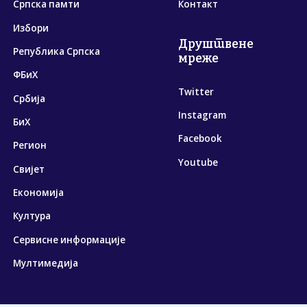
Српска памти
Контакт
Избори
Друштвене
Република Српска
мреже
ФБиХ
Twitter
Србија
Instagram
БиХ
Facebook
Регион
Youtube
Свијет
Економија
Култура
Сервисне информације
Мултимедија