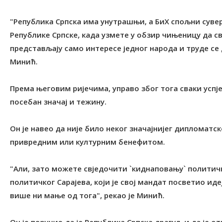
"Република Српска има унутрашњи, а БиХ спољни сув
Републике Српске, када узмете у обзир чињеницу да с
представљају само интересе једног народа и труде се 
Минић.
Према његовим ријечима, управо због тога сваки успј
посебан значај и тежину.
Он је навео да није било неког значајнијег дипломатск
привредним или културним бенефитом.
"Али, зато можете свједочити `киднаповању` политичк
политичког Сарајева, који је свој мандат посветио ид
више ни мање од тога", рекао је Минић.