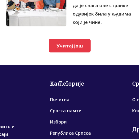
да је снага ове странке
одувијек била у људима
који је чине.
Учитај још
Категорије
С
Почетна
О 
Српска памти
Ко
Избори
вито и
Д
Република Српска
жаји