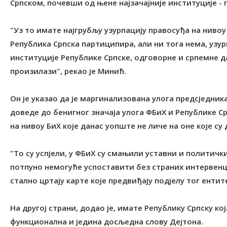
Српском, почевши од њене најзачајније институције - 
"Уз то имате најгрубљу узурпацију правосуђа на нивоу 
Република Српска партиципира, али ни тога нема, узур
институције Републике Српске, одговорне и српемне д
произилази", рекао је Минић.
Он је указао да је маргинализована улога предсједника
доведе до бенигног значаја улога ФБиХ и Републике Ср
на нивоу БиХ које данас уопште не личе на оне које с
"То су успјели, у ФБиХ су смањили уставни и политички
потпуно немогуће успоставити без страних интервенциј
стално цртају карте које предвиђају подјелу тог ентит
На другој страни, додао је, имате Републику Српску кој
функционална и једина досљедна слову Дејтона.