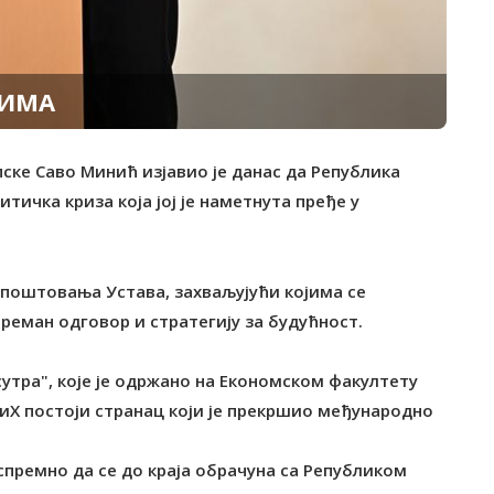
СИМА
пске Саво Минић изјавио је данас да Република
тичка криза која јој је наметнута пређе у
 поштовања Устава, захваљујући којима се
реман одговор и стратегију за будућност.
сутра", које је одржано на Економском факултету
БиХ постоји странац који је прекршио међународно
 спремно да се до краја обрачуна са Републиком