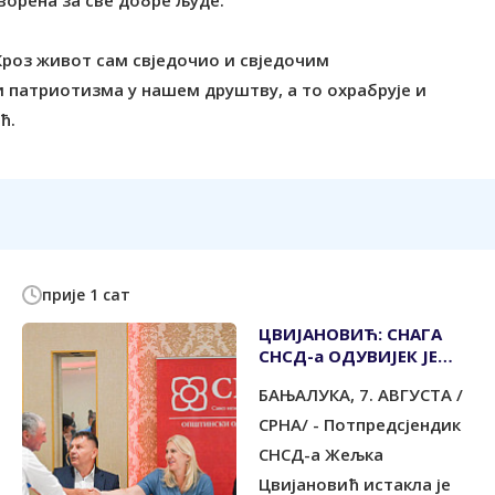
творена за све добре људе.
Кроз живот сам свједочио и свједочим
 патриотизма у нашем друштву, а то охрабрује и
прије 1 сат
ЦВИЈАНОВИЋ: СНАГА
СНСД-а ОДУВИЈЕК ЈЕ
БИЛА У ЉУДИМА
БАЊАЛУКА, 7. АВГУСТА /
СРНА/ - Потпредсјендик
СНСД-а Жељка
Цвијановић истакла је