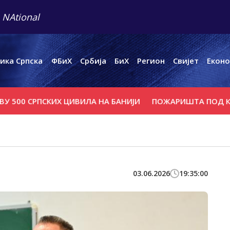
 NAtional
ика Српска
ФБиХ
Србија
БиХ
Регион
Свијет
Еконо
 СРПСКИХ ЦИВИЛА НА БАНИЈИ
ПОЖАРИШТА ПОД КОНT
03.06.2026
19:35:00