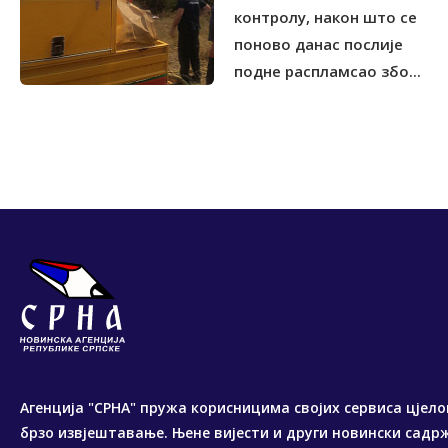
контролу, након што се
поново данас послије
подне распламсао збо...
Агенција "СРНА" пружа корисницима својих сервиса цјело
брзо извјештавање. Њене вијести и други новински садр