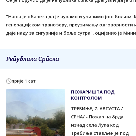
Он је поручио да је Република Српска драгуљ и да је о
"Наша је обавеза да је чувамо и учинимо још бољом. 
генерацијском трансферу, преузимању одговорности и
Република Српска
прије 1 сат
ПОЖАРИШТА ПОД
КОНTРОЛОМ
ТРЕБИЊЕ, 7. АВГУСТА /
СРНА/ - Пожар на брду
изнад села Лука код
Tребиња стављен је под