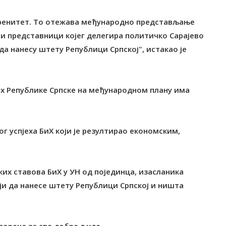
еренитет. То отежава међународно представљање
ви представници којег делегира политичко Сарајево
да нанесу штету Републици Српској", истакао је
ех Републике Српске на међународном плану има
ог успјеха БиХ који је резултирао економским,
их ставова БиХ у УН од појединца, изасланика
еји да нанесе штету Републици Српској и ништа