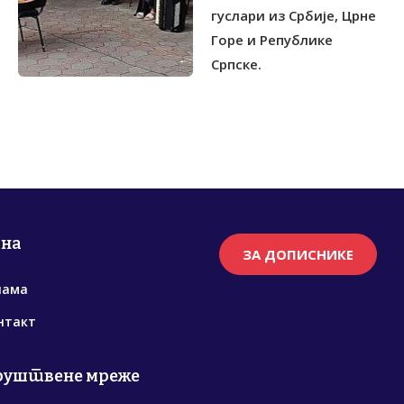
гуслари из Србије, Црне
Горе и Републике
Српске.
рна
ЗА ДОПИСНИКЕ
нама
нтакт
руштвене мреже