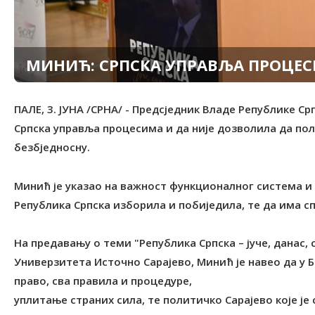
МИНИЋ: СРПСКА УПРАВЉА ПРОЦЕ
ПАЛЕ, 3. ЈУНА /СРНА/ - Предсједник Владе Републике Ср
Српска управља процесима и да није дозволила да поли
безбједносну.
Минић је указао на важност функционалног система и
Република Српска изборила и побиједила, те да има сп
На предавању о теми "Република Српска – јуче, данас, 
Универзитета Источно Сарајево, Минић је навео да у 
право, сва правила и процедуре,
уплитање страних сила, те политичко Сарајево које је