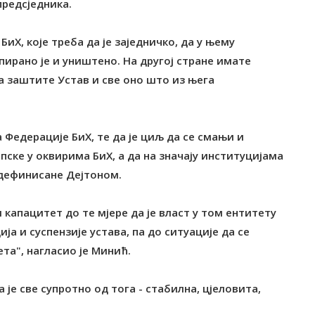
предсједника.
БиХ, које треба да је заједничко, да у њему
пирано је и уништено. На другој стране имате
а заштите Устав и све оно што из њега
 Федерације БиХ, те да је циљ да се смањи и
пске у оквирима БиХ, а да на значају институцијама
у дефинисане Дејтоном.
 капацитет до те мјере да је власт у том ентитету
а и суспензије устава, па до ситуације да се
ета", нагласио је Минић.
а је све супротно од тога - стабилна, цјеловита,