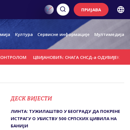
ПРИЈАВА
мија
Култура
Сервисне информације
Мултимедија
РОЛОМ
ЦВИЈАНОВИЋ: СНАГА СНСД-а ОДУВИЈЕК ЈЕ БИЛА 
ДЕСК ВИЈЕСТИ
ЛИНТА: ТУЖИЛАШТВО У БЕОГРАДУ ДА ПОКРЕНЕ
ИСТРАГУ О УБИСТВУ 500 СРПСКИХ ЦИВИЛА НА
БАНИЈИ