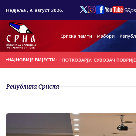
SRps
Недјеља , 9. август 2026.
Српска памти
Избори
Републ
НАЈНОВИЈЕ ВИЈЕСТИ:
ОГИНУО У УДЕСУ У ПОТКОЗАРЈУ, СУВОЗАЧ ПОВРИЈЕЂЕН
Република Српска