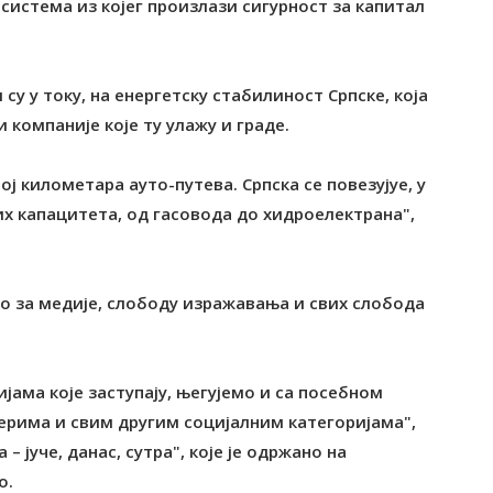
 система из којег произлази сигурност за капитал
 су у току, на енергетску стабилиност Српске, која
и компаније које ту улажу и граде.
ј километара ауто-путева. Српска се повезујуе, у
их капацитета, од гасовода до хидроелектрана",
во за медије, слободу изражавања и свих слобода
јама које заступају, његујемо и са посебном
рима и свим другим социјалним категоријама",
 јуче, данас, сутра", које је одржано на
о.