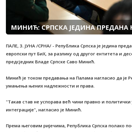
МИНИЋ: СРПСКА ЈЕДИНА ПРЕДАНА 
ПАЛЕ, 3. ЈУНА /СРНА/ - Република Српска је једина пре
европски пут БиХ, за разлику од другог ентитета и десе
предсједник Владе Српске Саво Минић.
Минић је током предавања на Палама нагласио да је Ре
умањења њених надлежности и права.
"Такав став не успорава већ чини правно и политички
интеграције", нагласио је Минић.
Према његовим ријечима, Република Српска полако пос