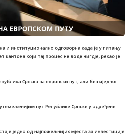
НА ЕВРОПСКОМ ПУТУ
дана и институционално одговорна када је у питању
т кантона који тај процес не воде нигдје, рекао је
публика Српска за европски пут, али без иједног
 утемељенијим пут Републике Српске у одређене
таје једно од најпожељнијих мјеста за инвестиције