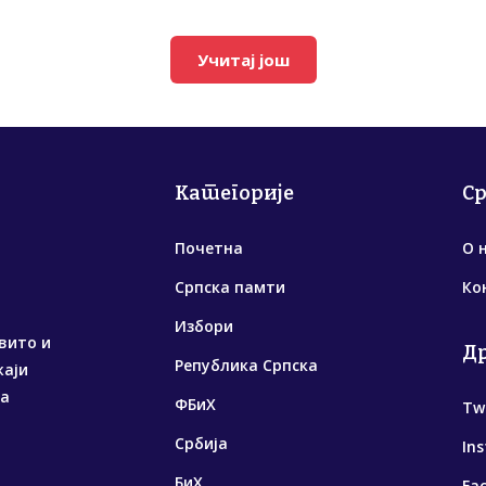
Учитај још
Категорије
С
Почетна
О 
Српска памти
Ко
Избори
вито и
Д
Република Српска
жаји
са
ФБиХ
Tw
Србија
In
БиХ
Fa