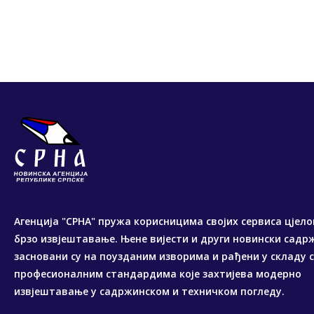
Агенција "СРНА" пружа корисницима својих сервиса цјело
брзо извјештавање. Њене вијести и други новински садр
засновани су на поузданим изворима и рађени у складу 
професионалним стандардима које захтијева модерно
извјештавање у садржинском и техничком погледу.