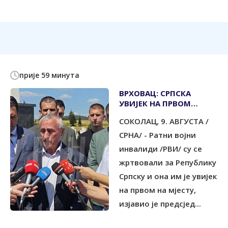
прије 59 минута
ВРХОВАЦ: СРПСКА
УВИЈЕК НА ПРВОМ
МЈЕСТУ
СОКОЛАЦ, 9. АВГУСТА /
СРНА/ - Ратни војни
инвалиди /РВИ/ су се
жртвовали за Републику
Српску и она им је увијек
на првом на мјесту,
изјавио је предсјед...