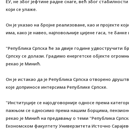
ЕУ, не због јефтине радне снаге, већ због стабилности
који се улаже.
Он је указао на бројне реализоване, као и пројекте који
има, како је навео, најповољније цијене гаса, те банке 
"Република Српска ће за двије године удвостручити бро
Српску се долази. Градимо енергетске објекте огромн
рекао је Минић.
Он је истакао да је Република Српска отворено друшт
које доприносе интерсима Републике Српске.
"Институције се најодговорније односе према категори
пажњом се односимо према нашим борцима, пензионе
рекао је Минић на предавању о теми "Република Српска –
Економском факултету Универзитета Источно Сарајев