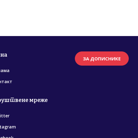
рна
ЗА ДОПИСНИКЕ
нама
нтакт
руштвене мреже
itter
stagram
cebook