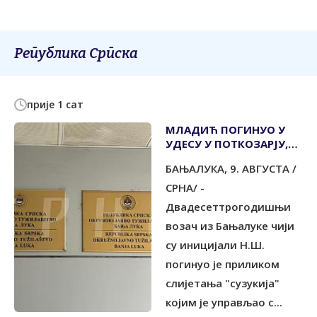
Република Српска
прије 1 сат
МЛАДИЋ ПОГИНУО У
УДЕСУ У ПОТКОЗАРЈУ,
СУВОЗАЧ ПОВРИЈЕЂЕН
БАЊАЛУКА, 9. АВГУСТА /
СРНА/ -
Двадесеттрогодишњи
возач из Бањалуке чији
су иницијали Н.Ш.
погинуо је приликом
слијетања "сузукија"
којим је управљао с...