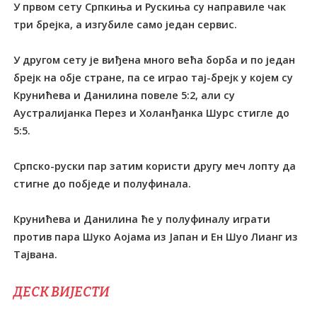
У првом сету Српкиња и Рускиња су направиле чак
три брејка, а изгубиле само један сервис.
У другом сету је виђена много већа борба и по један
брејк на обје стране, па се играо тај-брејк у којем су
Крунићева и Данилина повеле 5:2, али су
Аустралијанка Перез и Холанђанка Шурс стигле до
5:5.
Српско-руски пар затим користи другу меч лопту да
стигне до побједе и полуфинала.
Крунићева и Данилина ће у полуфиналу играти
против пара Шуко Аојама из Јапан и Ен Шуо Лианг из
Tајвана.
ДЕСК ВИЈЕСТИ