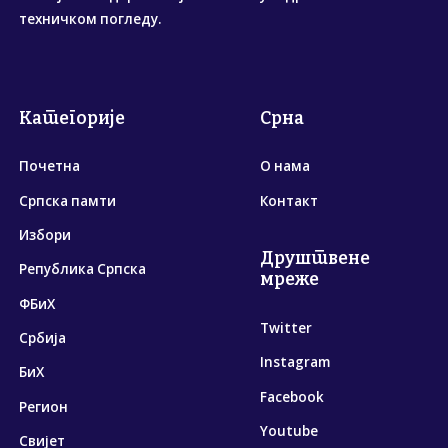
техничком погледу.
Категорије
Срна
Почетна
О нама
Српска памти
Контакт
Избори
Друштвене
Република Српска
мреже
ФБиХ
Twitter
Србија
Instagram
БиХ
Facebook
Регион
Youtube
Свијет