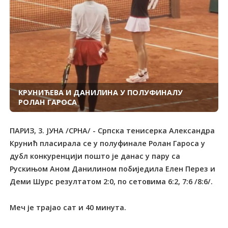
КРУНИЋЕВА И ДАНИЛИНА У ПОЛУФИНАЛУ
РОЛАН ГАРОСА
ПАРИЗ, 3. ЈУНА /СРНА/ - Српска тенисерка Александра
Крунић пласирала се у полуфинале Ролан Гароса у
дубл конкуренцији пошто је данас у пару са
Рускињом Аном Данилином побиједила Елен Перез и
Деми Шурс резултатом 2:0, по сетовима 6:2, 7:6 /8:6/.
Меч је трајао сат и 40 минута.