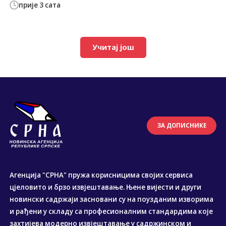
прије 3 сата
Учитај још
ЗА ДОПИСНИКЕ
Агенција "СРНА" пружа корисницима својих сервиса
цјеловито и брзо извјештавање. Њене вијести и други
новински садржаји засновани су на поузданим изворима
и рађени у складу са професионалним стандардима које
захтијева модерно извјештавање у садржинском и