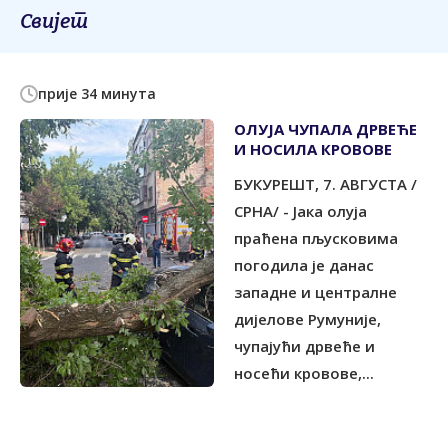
Свијет
прије 34 минута
ОЛУЈА ЧУПАЛА ДРВЕЋЕ
И НОСИЛА КРОВОВЕ
БУКУРЕШT, 7. АВГУСТА /
СРНА/ - Јака олуја
праћена пљусковима
погодила је данас
западне и централне
дијелове Румуније,
чупајући дрвеће и
носећи кровове,...