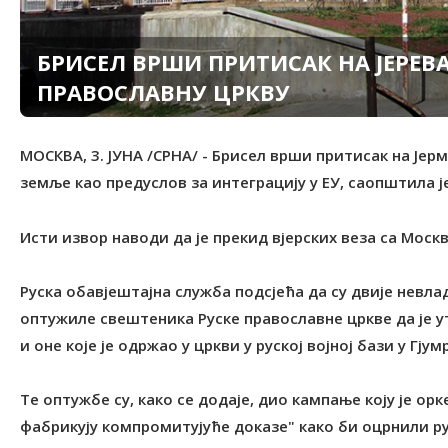
БРИСЕЛ ВРШИ ПРИТИСАК НА ЈЕРЕВА
ПРАВОСЛАВНУ ЦРКВУ
МОСКВА, 3. ЈУНА /СРНА/ - Брисел врши притисак на Јерм
земље као предуслов за интеграцију у ЕУ, саопштила ј
Исти извор наводи да је прекид вјерских веза са Моск
Руска обавјештајна служба подсјећа да су двије невла
оптужиле свештеника Руске православне цркве да је у
и оне које је одржао у цркви у руској војној бази у Гјумр
Те оптужбе су, како се додаје, дио кампање коју је о
фабрикују компромитујуће доказе" како би оцрнили р