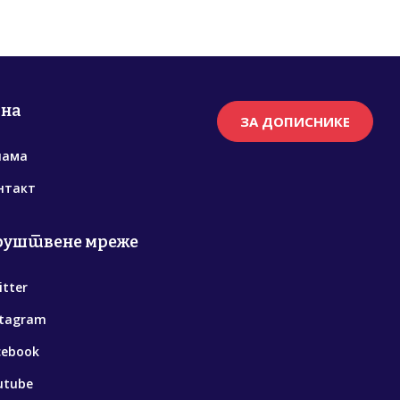
рна
ЗА ДОПИСНИКЕ
нама
нтакт
руштвене мреже
itter
stagram
cebook
utube