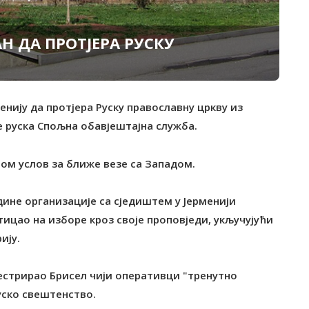
Н ДА ПРОТЈЕРА РУСКУ
енију да протјера Руску православну цркву из
е руска Спољна обавјештајна служба.
вом услов за ближе везе са Западом.
дине организације са сједиштем у Јерменији
тицао на изборе кроз своје проповједи, укључујући
ију.
ркестрирао Брисел чији оперативци "тренутно
уско свештенство.