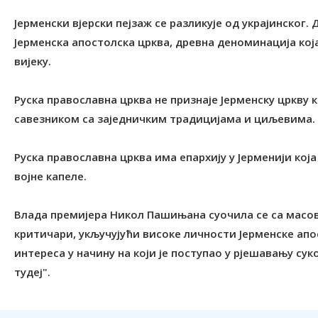
Јерменски вјерски пејзаж се разликује од украјинског.
Јерменска апостолска црква, древна деноминација која
вијеку.
Руска православна црква не признаје Јерменску цркву 
савезником са заједничким традицијама и циљевима.
Руска православна црква има епархију у Јерменији која
војне капеле.
Влада премијера Никол Пашињана суочила се са масовн
критичари, укључујући високе личности Јерменске апо
интереса у начину на који је поступао у рјешавању су
тудеј".