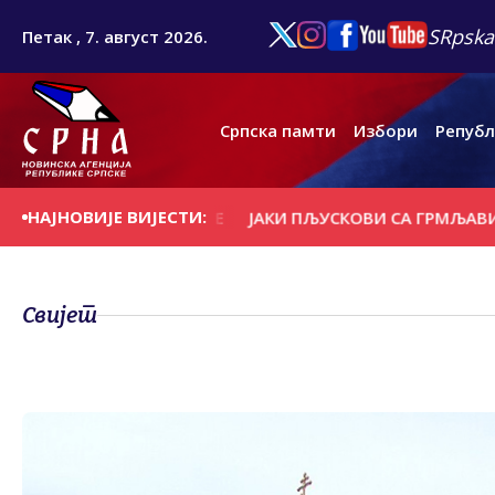
SRpska
Петак , 7. август 2026.
Српска памти
Избори
Републ
НАЈНОВИЈЕ ВИЈЕСТИ:
И НОСИЛА КРОВОВЕ
ЈАКИ ПЉУСКОВИ СА ГРМЉАВИНОМ И
Свијет