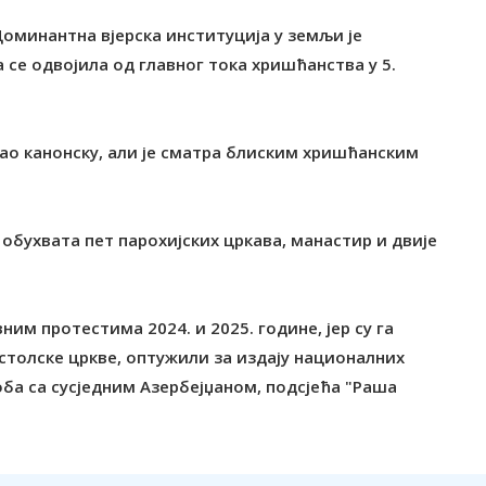
 Доминантна вјерска институција у земљи је
 се одвојила од главног тока хришћанства у 5.
као канонску, али је сматра блиским хришћанским
 обухвата пет парохијских цркава, манастир и двије
им протестима 2024. и 2025. године, јер су га
столске цркве, оптужили за издају националних
коба са сусједним Азербејџаном, подсјећа "Раша