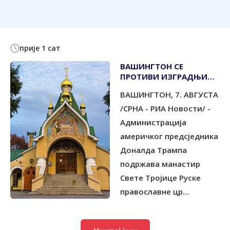
прије 1 сат
ВАШИНГТОН СЕ
ПРОТИВИ ИЗГРАДЊИ
ВЈЕТРОПАРКА КОД
ВАШИНГТОН, 7. АВГУСТА
РУСКОГ МАНАСТИРА
/СРНА - РИА Новости/ -
Администрација
америчког предсједника
Доналда Трампа
подржава манастир
Свете Тројице Руске
православне цр...