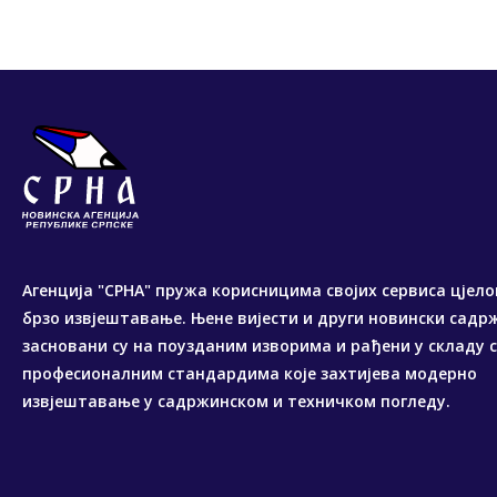
Агенција "СРНА" пружа корисницима својих сервиса цјело
брзо извјештавање. Њене вијести и други новински садр
засновани су на поузданим изворима и рађени у складу 
професионалним стандардима које захтијева модерно
извјештавање у садржинском и техничком погледу.