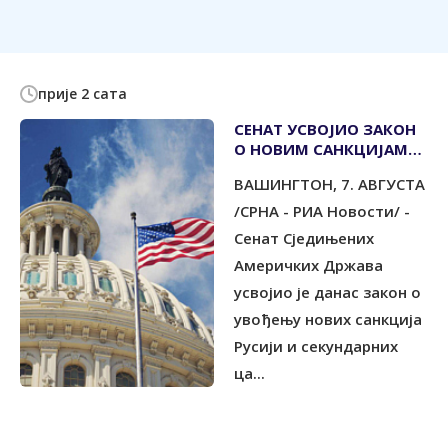
прије 2 сата
СЕНАТ УСВОЈИО ЗАКОН
О НОВИМ САНКЦИЈАМА
МОСКВИ
ВАШИНГТОН, 7. АВГУСТА
/СРНА - РИА Новости/ -
Сенат Сједињених
Америчких Држава
усвојио је данас закон о
увођењу нових санкција
Русији и секундарних
ца...