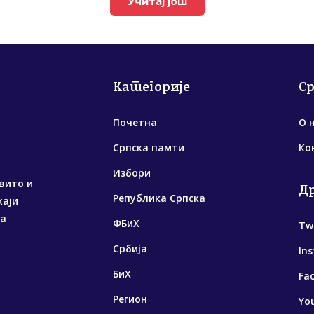
Учитај још
Категорије
С
Почетна
О 
Српска памти
Ко
Избори
вито и
Д
Република Српска
жаји
са
ФБиХ
Tw
Србија
In
БиХ
Fa
Регион
Yo