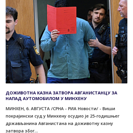
ДОЖИВОТНА КАЗНА ЗАТВОРА АВГАНИСТАНЦУ ЗА
НАПАД АУТОМОБИЛОМ У МИНХЕНУ
МИНХЕН, 6. АВГУСТА /СРНА - РИА Новости/ - Виши
покрајински суд у Минхену осудио је 25-годишњег
држављанина Авганистана на доживотну казну
затвора због...