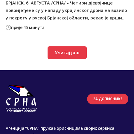
БРЈАНСК, 6. АВГУСТА /СРНА/ - Четири дјевојчице
повријеђене су у нападу украјинског дрона на возило
у покрету у руској Брјанској области, рекао је врши...
прије 45 минута
Учитај још
ЗА ДОПИСНИКЕ
Агенција "СРНА" пружа корисницима својих сервиса