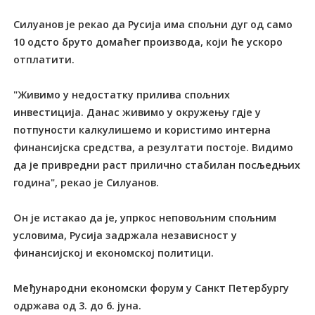
Силуанов је рекао да Русија има спољни дуг од само
10 одсто бруто домаћег производа, који ће ускоро
отплатити.
"Живимо у недостатку прилива спољних
инвестиција. Данас живимо у окружењу гдје у
потпуности калкулишемо и користимо интерна
финансијска средства, а резултати постоје. Видимо
да је привредни раст прилично стабилан посљедњих
година", рекао је Силуанов.
Он је истакао да је, упркос неповољним спољним
условима, Русија задржала независност у
финансијској и економској политици.
Међународни економски форум у Санкт Петербургу
одржава од 3. до 6. јуна.