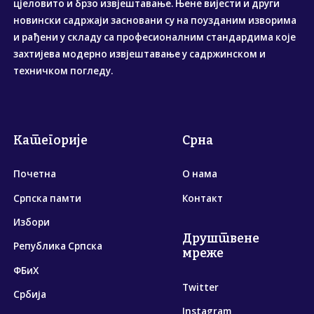
цјеловито и брзо извјештавање. Њене вијести и други
новински садржаји засновани су на поузданим изворима
и рађени у складу са професионалним стандардима које
захтијева модерно извјештавање у садржинском и
техничком погледу.
Категорије
Срна
Почетна
О нама
Српска памти
Контакт
Избори
Друштвене
Република Српска
мреже
ФБиХ
Twitter
Србија
Instagram