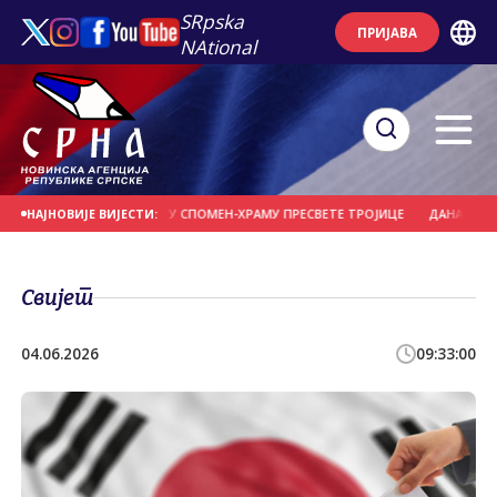
SRpska
ПРИЈАВА
NAtional
ЈЕ СЛУЖИ ЛИТУРГИЈУ У СПОМЕН-ХРАМУ ПРЕСВЕТЕ ТРОЈИЦЕ
ДАНАС НАОБЛ
НАЈНОВИЈЕ ВИЈЕСТИ:
Свијет
04.06.2026
09:33:00