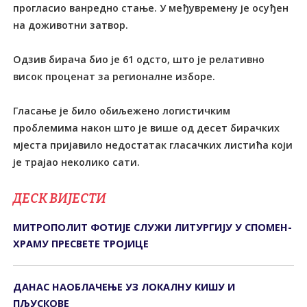
прогласио ванредно стање. У међувремену је осуђен
на доживотни затвор.
Одзив бирача био је 61 одсто, што је релативно
висок проценат за регионалне изборе.
Гласање је било обиљежено логистичким
проблемима након што је више од десет бирачких
мјеста пријавило недостатак гласачких листића који
је трајао неколико сати.
ДЕСК ВИЈЕСТИ
МИТРОПОЛИТ ФОТИЈЕ СЛУЖИ ЛИТУРГИЈУ У СПОМЕН-
ХРАМУ ПРЕСВЕТЕ ТРОЈИЦЕ
ДАНАС НАОБЛАЧЕЊЕ УЗ ЛОКАЛНУ КИШУ И
ПЉУСКОВЕ