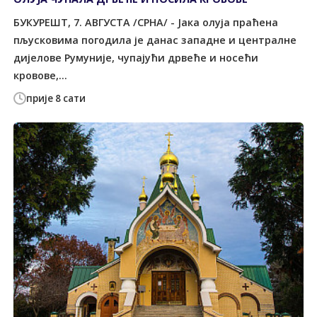
БУКУРЕШT, 7. АВГУСТА /СРНА/ - Јака олуја праћена
пљусковима погодила је данас западне и централне
дијелове Румуније, чупајући дрвеће и носећи
кровове,...
прије 8 сати