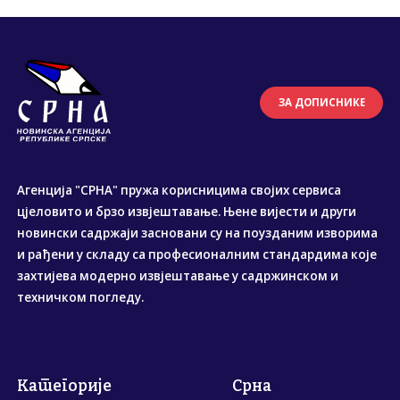
ЗА ДОПИСНИКЕ
Агенција "СРНА" пружа корисницима својих сервиса
цјеловито и брзо извјештавање. Њене вијести и други
новински садржаји засновани су на поузданим изворима
и рађени у складу са професионалним стандардима које
захтијева модерно извјештавање у садржинском и
техничком погледу.
Категорије
Срна