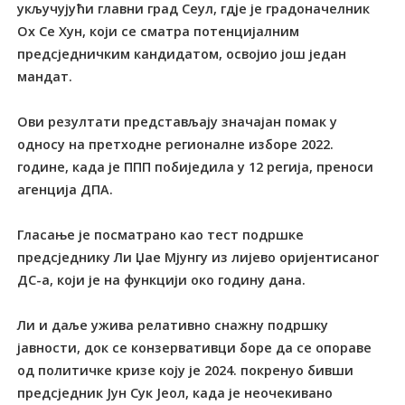
укључујући главни град Сеул, гдје је градоначелник
Ох Се Хун, који се сматра потенцијалним
предсједничким кандидатом, освојио још један
мандат.
Ови резултати представљају значајан помак у
односу на претходне регионалне изборе 2022.
године, када је ППП побиједила у 12 регија, преноси
агенција ДПА.
Гласање је посматрано као тест подршке
предсједнику Ли Џае Мјунгу из лијево оријентисаног
ДС-а, који је на функцији око годину дана.
Ли и даље ужива релативно снажну подршку
јавности, док се конзервативци боре да се опораве
од политичке кризе коју је 2024. покренуо бивши
предсједник Јун Сук Јеол, када је неочекивано