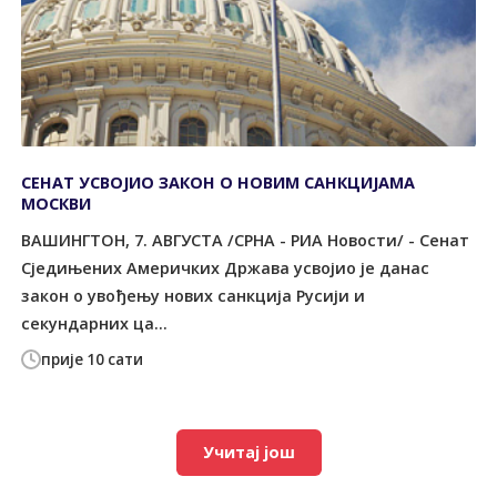
СЕНАТ УСВОЈИО ЗАКОН О НОВИМ САНКЦИЈАМА
МОСКВИ
ВАШИНГТОН, 7. АВГУСТА /СРНА - РИА Новости/ - Сенат
Сједињених Америчких Држава усвојио је данас
закон о увођењу нових санкција Русији и
секундарних ца...
прије 10 сати
Учитај још