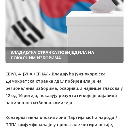
ВЛАДАЈУЋА СТРАНКА ПОБИЈЕДИЛА НА
ЛОКАЛНИМ ИЗБОРИМА
СЕУЛ, 4. ЈУНА /СРНА/ - Владајућа јужнокорејска
Демократска странка /ДС/ побиједила је на
регионалним изборима, освојивши највише гласова у
12 од 16 регија, показују резултати које је објавила
национална изборна комисија.
Конзервативна опозициона Партија моћи народа /
ППП/ тријумфовала је у преостале четири регије,