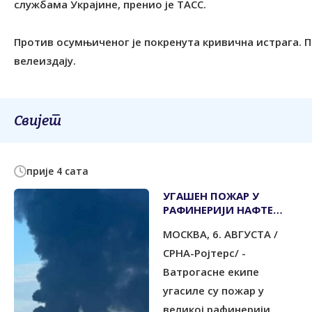
службама Украјине, пренио је ТАСС.
Против осумњиченог је покренута кривична истрага. 
велеиздају.
Свијет
прије 4 сата
УГАШЕН ПОЖАР У
РАФИНЕРИЈИ НАФТЕ
ИЗАЗВАН НАПАДОМ
МОСКВА, 6. АВГУСТА /
УКРАЈИНСКИХ ДРОНОВА
СРНА-Ројтерс/ -
Ватрогасне екипе
угасиле су пожар у
великој рафинерији