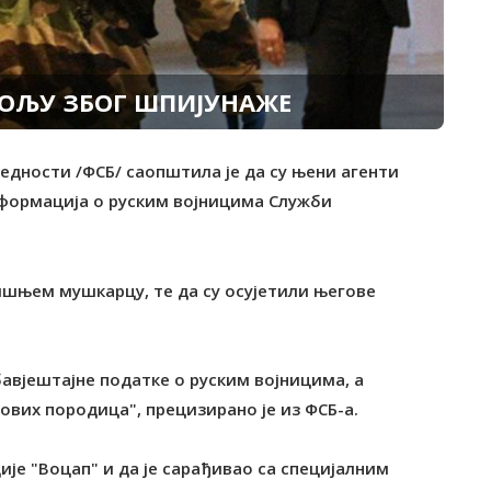
ПОЉУ ЗБОГ ШПИЈУНАЖЕ
једности /ФСБ/ саопштила је да су њени агенти
формација о руским војницима Служби
ишњем мушкарцу, те да су осујетили његове
бавјештајне податке о руским војницима, а
ових породица", прецизирано је из ФСБ-а.
ије "Воцап" и да је сарађивао са специјалним