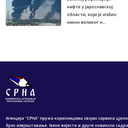
нафте у Јарославској
области, који је избио
након великог н...
Агенција "СРНА" пружа корисницима својих сервиса цјело
брзо извјештавање. Њене вијести и други новински садр