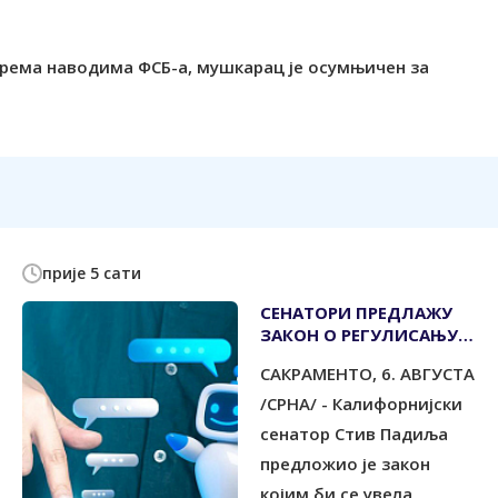
Према наводима ФСБ-а, мушкарац је осумњичен за
прије 5 сати
СЕНАТОРИ ПРЕДЛАЖУ
ЗАКОН О РЕГУЛИСАЊУ
ВЈЕШТАЧКЕ
САКРАМЕНТО, 6. АВГУСТА
ИНТЕЛИГЕНЦИЈЕ У
ПСИХОТЕРАПИЈИ
/СРНА/ - Калифорнијски
сенатор Стив Падиља
предложио је закон
којим би се увела