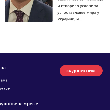
и створило услове за
успостављање мира у
Украјини, и...
рна
ЗА ДОПИСНИКЕ
нама
нтакт
руштвене мреже