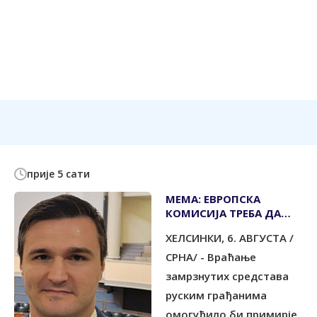
прије 5 сати
МЕМА: ЕВРОПСКА
КОМИСИЈА ТРЕБА ДА
ВРАТИ РУСИЈИ
ХЕЛСИНКИ, 6. АВГУСТА /
ЗАМРЗНУТУ ИМОВИНУ
СРНА/ - Враћање
замрзнутих средстава
руским грађанима
омогућило би примирје