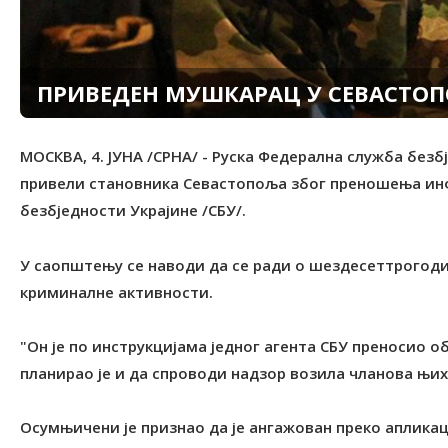
ПРИВЕДЕН МУШКАРАЦ У СЕВАСТО
МОСКВА, 4. ЈУНА /СРНА/ - Руска Федерална служба безб
привели становника Севастопоља због преношења ин
безбједности Украјине /СБУ/.
У саопштењу се наводи да се ради о шездесеттрогод
криминалне активности.
"Он је по инструкцијама једног агента СБУ преносио о
планирао је и да спроводи надзор возила чланова њих
Осумњичени је признао да је ангажован преко апликац