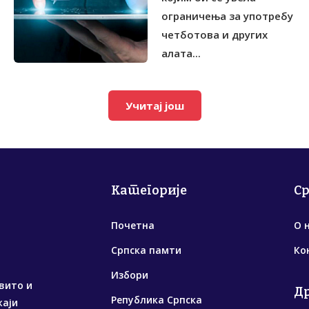
ограничења за употребу
четботова и других
алата...
Учитај још
Категорије
С
Почетна
О 
Српска памти
Ко
Избори
вито и
Д
Република Српска
жаји