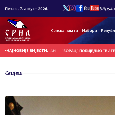
SRpska
Петак , 7. август 2026.
Српска памти
Избори
Републ
НАЈНОВИЈЕ ВИЈЕСТИ:
Е НА ДАНАШЊИ ДАН
"БОРАЦ" ПОБИЈЕДИО "ВИТЕБСК" ИЗ
Свијет