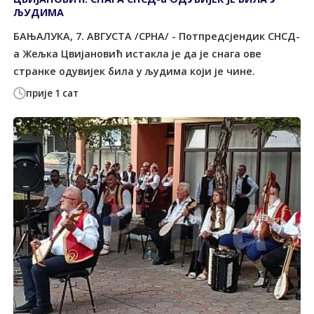
ЉУДИМА
БАЊАЛУКА, 7. АВГУСТА /СРНА/ - Потпредсјендик СНСД-
а Жељка Цвијановић истакла је да је снага ове
странке одувијек била у људима који је чине.
прије 1 сат