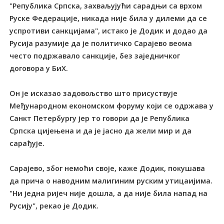
"Република Српска, захваљујући сарадњи са врхом
Руске Федерације, никада није била у дилеми да се
успротиви санкцијама", истако је Додик и додао да
Русија разумије да је политичко Сарајево веома
често подржавало санкције, без заједничког
договора у БиХ.
Он је исказао задовољство што присуствује
Међународном економском форуму који се одржава у
Санкт Петербургу јер то говори да је Република
Српска цијењена и да је јасно да жели мир и да
сарађује.
Сарајево, због немоћи своје, каже Додик, покушава
да прича о наводним малигиним руским утицаијима.
"Ни једна ријеч није дошла, а да није била напад на
Русију", рекао је Додик.