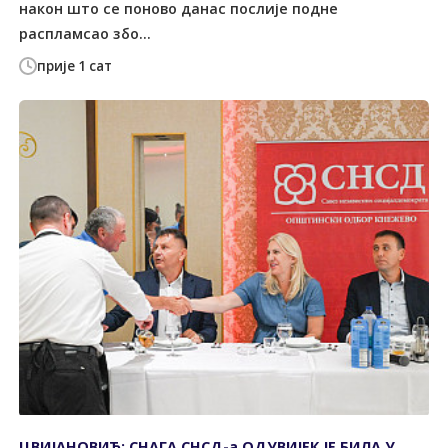
након што се поново данас послије подне
распламсао збо...
прије 1 сат
ЦВИЈАНОВИЋ: СНАГА СНСД-а ОДУВИЈЕК ЈЕ БИЛА У