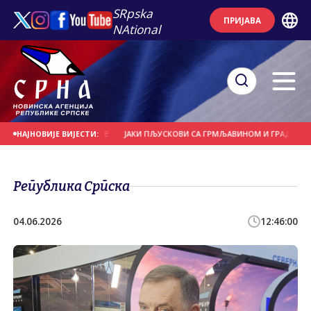
SRpska
ПРИЈАВА
NAtional
ЋЕ И НОСИЛА КРОВОВЕ
ЈАКИ ПЉУСКОВИ СА ГРМЉАВИНОМ И ГРАДОМ У ПОЈ
НАЈНОВИЈЕ ВИЈЕСТИ:
Република Српска
04.06.2026
12:46:00