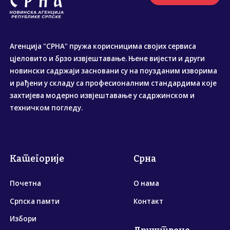
Агенција "СРНА" пружа корисницима својих сервиса
цјеловито и брзо извјештавање. Њене вијести и други
новински садржаји засновани су на поузданим изворима
и рађени у складу са професионалним стандардима које
захтијева модерно извјештавање у садржинском и
техничком погледу.
Категорије
Срна
Почетна
О нама
Српска памти
Контакт
Избори