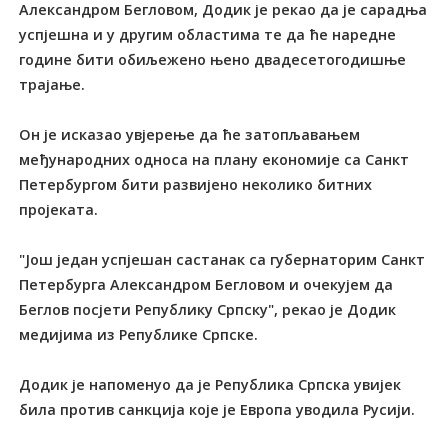
Александром Бегловом, Додик је рекао да је сарадња
успјешна и у другим областима те да ће наредне
године бити обиљежено њено двадесетогодишње
трајање.
Он је исказао увјерење да ће затопљавањем
међународних односа на плану економије са Санкт
Петербургом бити развијено неколико битних
пројеката.
"Још један успјешан састанак са губернаторим Санкт
Петербурга Александром Бегловом и очекујем да
Беглов посјети Републику Српску", рекао је Додик
медијима из Републике Српске.
Додик је напоменуо да је Република Српска увијек
била против санкција које је Европа уводила Русији.