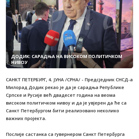
ДОДИК: САРАДЊА НА ВИСОКОМ ПОЛИТИЧКОМ
НИВОУ
САНКТ ПЕТЕРБУРГ, 4. ЈУНА /СРНА/ - Предсједник СНСД-а
Милорад Додик рекао је да је сарадња Републике
Српске и Русије већ двадесет година на веома
високом политичком нивоу и да је увјерен да ће са
Санкт Петербургом бити реализовано неколико
важних пројекта.
Послије састанка са гувернером Санкт Петербурга