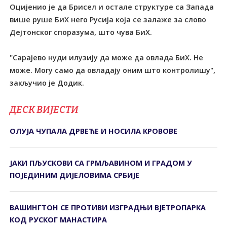
Оцијенио је да Брисел и остале структуре са Запада
више руше БиХ него Русија која се залаже за слово
Дејтонског споразума, што чува БиХ.
"Сарајево нуди илузију да може да овлада БиХ. Не
може. Могу само да овладају оним што контролишу",
закључио је Додик.
ДЕСК ВИЈЕСТИ
ОЛУЈА ЧУПАЛА ДРВЕЋЕ И НОСИЛА КРОВОВЕ
ЈАКИ ПЉУСКОВИ СА ГРМЉАВИНОМ И ГРАДОМ У
ПОЈЕДИНИМ ДИЈЕЛОВИМА СРБИЈЕ
ВАШИНГТОН СЕ ПРОТИВИ ИЗГРАДЊИ ВЈЕТРОПАРКА
КОД РУСКОГ МАНАСТИРА