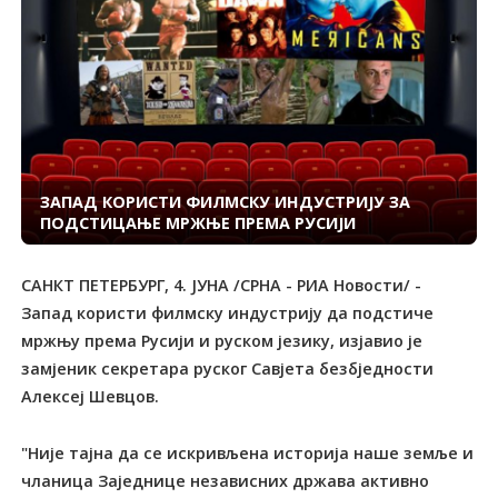
ЗАПАД КОРИСТИ ФИЛМСКУ ИНДУСТРИЈУ ЗА
ПОДСТИЦАЊЕ МРЖЊЕ ПРЕМА РУСИЈИ
САНКТ ПЕТЕРБУРГ, 4. ЈУНА /СРНА - РИА Новости/ -
Запад користи филмску индустрију да подстиче
мржњу према Русији и руском језику, изјавио је
замјеник секретара руског Савјета безбједности
Алексеј Шевцов.
"Није тајна да се искривљена историја наше земље и
чланица Заједнице независних држава активно