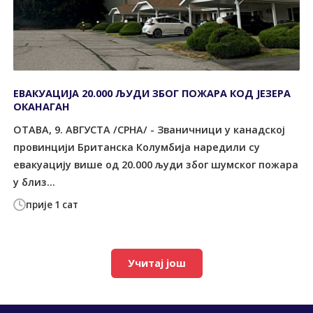
ЕВАКУАЦИЈА 20.000 ЉУДИ ЗБОГ ПОЖАРА КОД ЈЕЗЕРА
ОКАНАГАН
ОТАВА, 9. АВГУСТА /СРНА/ - Званичници у канадској
провинцији Британска Колумбија наредили су
евакуацију више од 20.000 људи због шумског пожара
у близ...
прије 1 сат
Учитај још