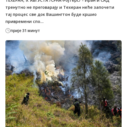
ТЕХЕРАН, 9. АВГУСТА /СРНА-Ројтерс/ - Иран и САД
тренутно не преговарају и Техеран неће започети
тај процес све док Вашингтон буде кршио
привремени спо...
прије 31 минут