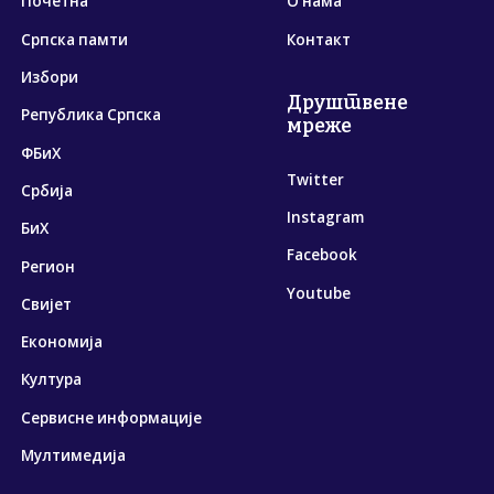
Почетна
О нама
Српска памти
Контакт
Избори
Друштвене
Република Српска
мреже
ФБиХ
Twitter
Србија
Instagram
БиХ
Facebook
Регион
Youtube
Свијет
Економија
Култура
Сервисне информације
Мултимедија