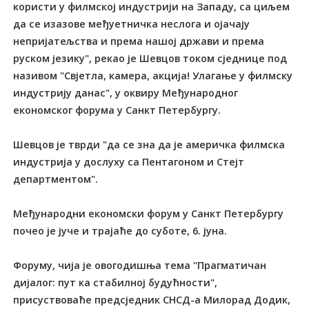
користи у филмској индустрији на Западу, са циљем
да се изазове међуeтничка неслога и ојачају
непријатељства и према нашој држави и према
руском језику", рекао је Шевцов током сједнице под
називом "Свјетла, камера, акција! Улагање у филмску
индустрију данас", у оквиру Међународног
економског форума у Санкт Петербургу.
Шевцов је тврди "да се зна да је америчка филмска
индустрија у дослуху са Пентагоном и Стејт
департментом".
Међународни економски форум у Санкт Петербургу
почео је јуче и трајаће до суботе, 6. јуна.
Форуму, чија је овогодишња тема "Прагматичан
дијалог: пут ка стабилној будућности",
присуствоваће предсједник СНСД-а Милорад Додик,