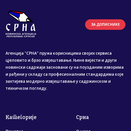
ЗА ДОПИСНИКЕ
Агенција "СРНА" пружа корисницима својих сервиса
цјеловито и брзо извјештавање. Њене вијести и други
новински садржаји засновани су на поузданим изворима
и рађени у складу са професионалним стандардима које
захтијева модерно извјештавање у садржинском и
техничком погледу.
Категорије
Срна