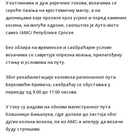
У котлинама и дуж ријечних токова, возачима се
скреће пажња на мјестимичну маглу, а на
дионицама које пролазе кроз усјеке и поред камених
косина, на могуће одроне, саопштио је Ауто-мото
савез /АМС/ Републике Српске.
Без обзира на временске и саобраћајне услове
возачима се савјетује опрезна вожња, прилагођену
стању и условима на путу.
Због рехабилитације коловоза регионалног пута
Берковићи-Кривача, саобраћај се обуставља у
периоду од 9.00 до 17.00 часова.
У току су радови на обнови магистралног пута
Клашнице-Бањалука, гдје долази до застоја због
дугих колона возила, па из АМС-а апелују да возачи
буду стрпљиви.