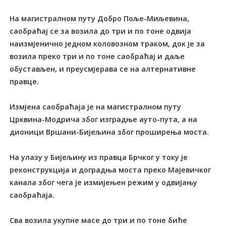
На магистралном путу Добро Поље-Миљевина,
саобраћај се за возила до три и по тоне одвија
наизмјенично једном коловозном траком, док је за
возила преко три и по тоне саобраћај и даље
обустављен, и преусмјерава се на алтернативне
правце.
Измјена саобраћаја је на магистралном путу
Црквина-Модрича због изградње ауто-пута, а на
дионици Вршани-Бијељина због проширења моста.
На улазу у Бијељину из правца Брчког у току је
реконструкција и доградња моста преко Мајевичког
канала због чега је измијењен режим у одвијању
саобраћаја.
Сва возила укупне масе до три и по тоне биће