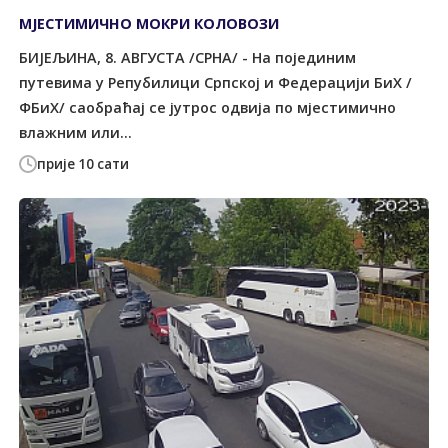
МЈЕСТИМИЧНО МОКРИ КОЛОВОЗИ
БИЈЕЉИНА, 8. АВГУСТА /СРНА/ - На појединим
путевима у Репубилици Српској и Федерацији БиХ /
ФБиХ/ саобраћај се јутрос одвија по мјестимично
влажним или...
прије 10 сати