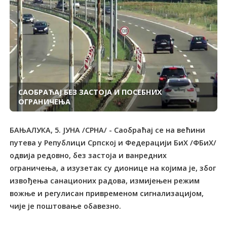
САОБРАЋАЈ БЕЗ ЗАСТОЈА И ПОСЕБНИХ
ОГРАНИЧЕЊА
БАЊАЛУКА, 5. ЈУНА /СРНА/ - Саобраћај се на већини
путева у Републици Српској и Федерацији БиХ /ФБиХ/
одвија редовно, без застоја и ванредних
ограничења, а изузетак су дионице на којима је, због
извођења санационих радова, измијењен режим
вожње и регулисан привременом сигнализацијом,
чије је поштовање обавезно.