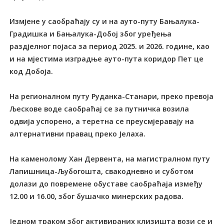
Измјене у саобраћају су и на ауто-путу Бањалука-
Градишка и Бањалука-Добој због уређења
раздјелног појаса за период 2025. и 2026. године, као
и на мјестима изградње ауто-пута коридор Пет це
код Добоја.
На регионалном путу Руданка-Станари, преко превоја
Љескове воде саобраћај се за путничка возила
одвија успорено, а теретна се преусмјеравају на
алтернативни правац преко Јелаха.
На каменолому Хан Дервента, на магистралном путу
Лапишница-Љубогошта, свакодневно и суботом
долази до повремене обуставе саобраћаја између
12.00 и 16.00, због бушачко минерских радова.
Једном траком због активираних клизишта вози се и