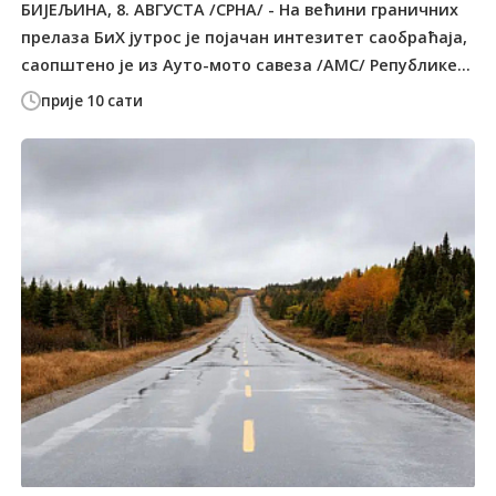
БИЈЕЉИНА, 8. АВГУСТА /СРНА/ - На већини граничних
прелаза БиХ јутрос је појачан интезитет саобраћаја,
саопштено је из Ауто-мото савеза /АМС/ Републике...
прије 10 сати