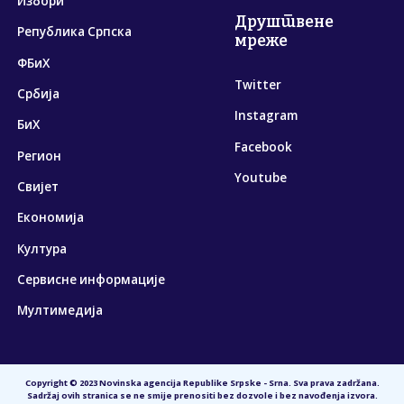
Избори
Друштвене
Република Српска
мреже
ФБиХ
Twitter
Србија
Instagram
БиХ
Facebook
Регион
Youtube
Свијет
Економија
Култура
Сервисне информације
Мултимедија
Copyright © 2023 Novinska agencija Republike Srpske - Srna. Sva prava zadržana.
Sadržaj ovih stranica se ne smije prenositi bez dozvole i bez navođenja izvora.