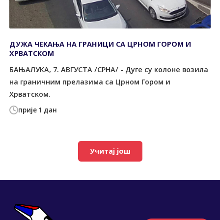
ДУЖА ЧЕКАЊА НА ГРАНИЦИ СА ЦРНОМ ГОРОМ И
ХРВАТСКОМ
БАЊАЛУКА, 7. АВГУСТА /СРНА/ - Дуге су колоне возила
на граничним прелазима са Црном Гором и
Хрватском.
прије 1 дан
Учитај још