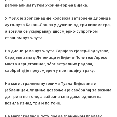
регионалним путем Укрина-Горња Вијака.
У ФБиХ је због санације коловоза затворена дионица
ауто-пута Какањ-Лашва у дужини од три километра,
а возила се усмјеравају двосмјерно-супротном
страном ауто-пута.
На дионицама ауто-пута Сарајево сјевер-Подлугови,
Сарајево запад-Лепеница и Бијача-Почитељ /преко
моста Херцеговина/, због актуелних радова,
саобраћај је преусмјерен у претицајну траку.
На магистралним путевима Тузла-Бијељина и
Јабланица-Блидиње дозвољен је саобраћај за возила
до три и по тоне, а забрана се и даље односи на
возила изнад три и по тоне.
На магистралном путу према граничном прелазу