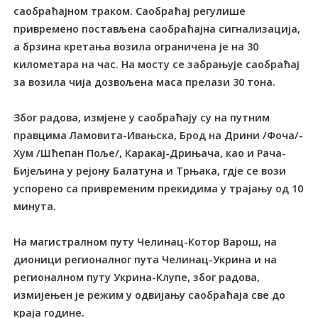
саобраћајном траком. Саобраћај регулише
привремено постављена саобраћајна сигнализација,
а брзина кретања возила ограничена је на 30
километара на час. На мосту се забрањује саобраћај
за возила чија дозвољена маса прелази 30 тона.
Због радова, измјене у саобраћају су на путним
правцима Ламовита-Ивањска, Брод на Дрини /Фоча/-
Хум /Шћепан Поље/, Каракај-Дрињача, као и Рача-
Бијељина у рејону Балатуна и Трњака, гдје се вози
успорено са привременим прекидима у трајању од 10
минута.
На магистралном путу Челинац-Котор Варош, на
дионици регионалног пута Челинац-Укрина и на
регионалном путу Укрина-Клупе, због радова,
измијењен је режим у одвијању саобраћаја све до
краја године.