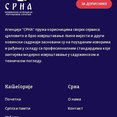
ЗА ДОПИСНИКЕ
Агенција "СРНА" пружа корисницима својих сервиса
цјеловито и брзо извјештавање. Њене вијести и други
новински садржаји засновани су на поузданим изворима
и рађени у складу са професионалним стандардима које
захтијева модерно извјештавање у садржинском и
техничком погледу.
Категорије
Срна
Почетна
О нама
Српска памти
Контакт