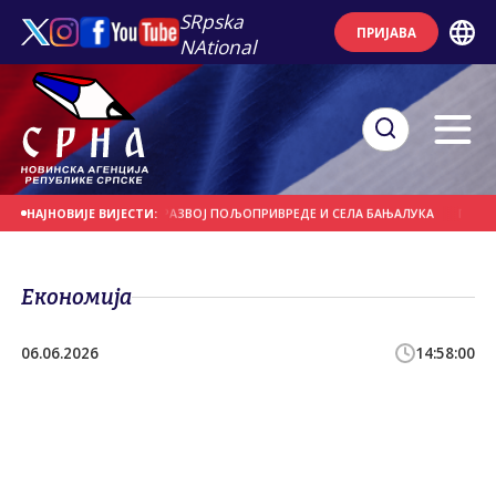
SRpska
ПРИЈАВА
NAtional
 ЗА СИРАНУ ЦЕНТРА ЗА РАЗВОЈ ПОЉОПРИВРЕДЕ И СЕЛА БАЊАЛУКА
ГОЛУБОВИ
НАЈНОВИЈЕ ВИЈЕСТИ:
Економија
06.06.2026
14:58:00