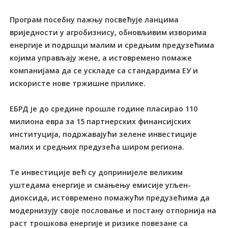
Програм посебну пажњу посвећује ланцима
вриједности у агробизнису, обновљивим изворима
енергије и подршци малим и средњим предузећима
којима управљају жене, а истовремено помаже
компанијама да се ускладе са стандардима ЕУ и
искористе нове тржишне прилике.
ЕБРД је до средине прошле године пласирао 110
милиона евра за 15 партнерских финансијских
институција, подржавајући зелене инвестиције
малих и средњих предузећа широм региона.
Те инвестиције већ су допринијеле великим
уштедама енергије и смањењу емисије угљен-
диоксида, истовремено помажући предузећима да
модернизују своје пословање и постану отпорнија на
раст трошкова енергије и ризике повезане са