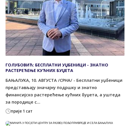
ГОЛУБОВИЋ: БЕСПЛАТНИ УЏБЕНИЦИ - ЗНАТНО
РАСТЕРЕЋЕЊЕ КУЋНИХ БУЏЕТА
БАЊАЛУКА, 10. АВГУСТА /СРНА/ - Бесплатни уџбеници
представљају значајну подршку и знатно
финансијско растерећење кућних буџета, а уштеда
за породице с...
прије 1 сат