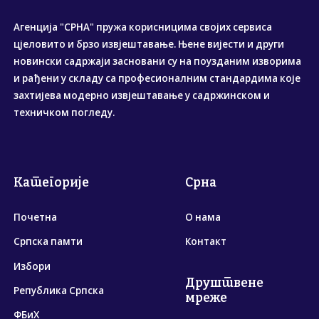
Агенција "СРНА" пружа корисницима својих сервиса
цјеловито и брзо извјештавање. Њене вијести и други
новински садржаји засновани су на поузданим изворима
и рађени у складу са професионалним стандардима које
захтијева модерно извјештавање у садржинском и
техничком погледу.
Категорије
Срна
Почетна
О нама
Српска памти
Контакт
Избори
Друштвене
Република Српска
мреже
ФБиХ