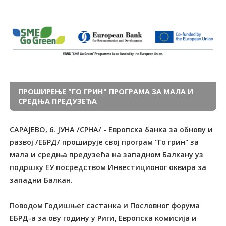
ПРОШИРЕЊЕ "ГО ГРИН" ПРОГРАМА ЗА МАЛА И
СРЕДЊА ПРЕДУЗЕЋА
САРАЈЕВО, 6. ЈУНА /СРНА/ - Европска банка за обнову и
развој /ЕБРД/ проширује свој програм "Го грин" за
мала и средња предузећа на западном Балкану уз
подршку ЕУ посредством Инвестиционог оквира за
западни Балкан.
Поводом Годишњег састанка и Пословног форума
ЕБРД-а за ову годину у Риги, Европска комисија и