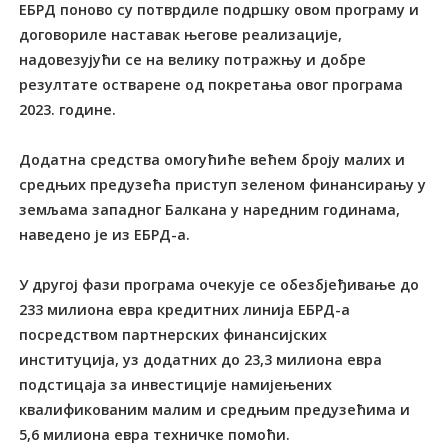
ЕБРД поново су потврдиле подршку овом програму и
договориле наставак његове реализације,
надовезујући се на велику потражњу и добре
резултате остварене од покретања овог програма
2023. године.
Додатна средства омогућиће већем броју малих и
средњих предузећа приступ зеленом финансирању у
земљама западног Балкана у наредним годинама,
наведено је из ЕБРД-а.
У другој фази програма очекује се обезбјеђивање до
233 милиона евра кредитних линија ЕБРД-а
посредством партнерских финансијских
институција, уз додатних до 23,3 милиона евра
подстицаја за инвестиције намијењених
квалификованим малим и средњим предузећима и
5,6 милиона евра техничке помоћи.