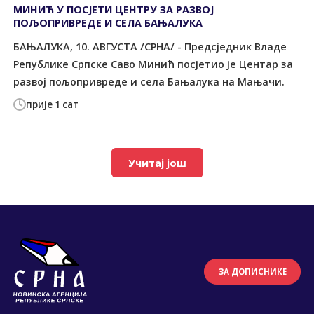
МИНИЋ У ПОСЈЕТИ ЦЕНТРУ ЗА РАЗВОЈ
ПОЉОПРИВРЕДЕ И СЕЛА БАЊАЛУКА
БАЊАЛУКА, 10. АВГУСТА /СРНА/ - Предсједник Владе
Републике Српске Саво Минић посјетио је Центар за
развој пољопривреде и села Бањалука на Мањачи.
прије 1 сат
Учитај још
ЗА ДОПИСНИКЕ