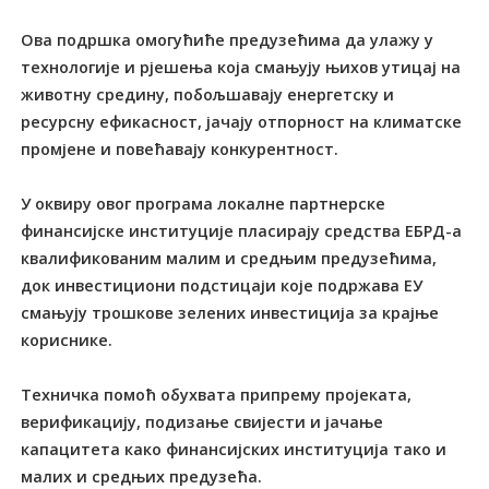
Ова подршка омогућиће предузећима да улажу у
технологије и рјешења која смањују њихов утицај на
животну средину, побољшавају енергетску и
ресурсну ефикасност, јачају отпорност на климатске
промјене и повећавају конкурентност.
У оквиру овог програма локалне партнерске
финансијске институције пласирају средства ЕБРД-а
квалификованим малим и средњим предузећима,
док инвестициони подстицаји које подржава ЕУ
смањују трошкове зелених инвестиција за крајње
кориснике.
Техничка помоћ обухвата припрему пројеката,
верификацију, подизање свијести и јачање
капацитета како финансијских институција тако и
малих и средњих предузећа.