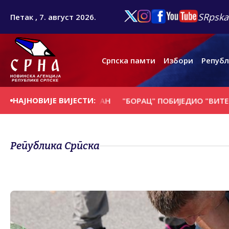
SRpska
Петак , 7. август 2026.
Српска памти
Избори
Републ
НАЈНОВИЈЕ ВИЈЕСТИ:
СЕ НА ДАНАШЊИ ДАН
"БОРАЦ" ПОБИЈЕДИО "ВИТЕБСК" И
Република Српска