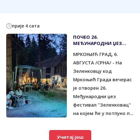
прије 4 сата
ПОЧЕО 26.
МЕЂУНАРОДНИ ЏЕЗ
ФЕСТИВАЛ НА
МРКОЊИЋ ГРАД, 6.
ЗЕЛЕНКОВЦУ
АВГУСТА /СРНА/ - На
Зеленковцу код
Мркоњић Града вечерас
је отворен 26.
Међународни џез
фестивал "Зеленковац"
на којем ће у потпуно п...
Учитај још