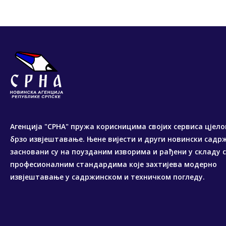
Агенција "СРНА" пружа корисницима својих сервиса цјело
брзо извјештавање. Њене вијести и други новински садр
засновани су на поузданим изворима и рађени у складу 
професионалним стандардима које захтијева модерно
извјештавање у садржинском и техничком погледу.