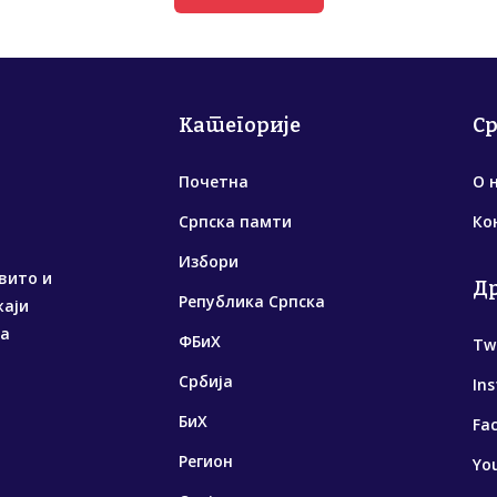
Категорије
С
Почетна
О 
Српска памти
Ко
Избори
вито и
Д
Република Српска
жаји
са
ФБиХ
Tw
Србија
In
БиХ
Fa
Регион
Yo