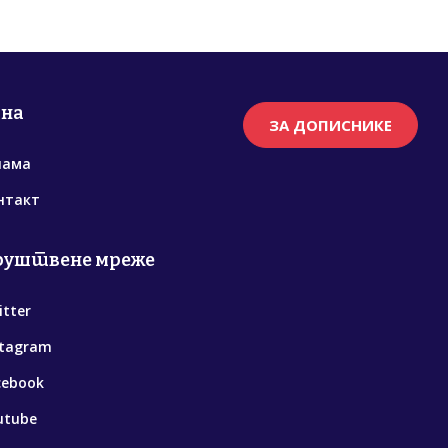
рна
ЗА ДОПИСНИКЕ
нама
нтакт
руштвене мреже
itter
stagram
cebook
utube