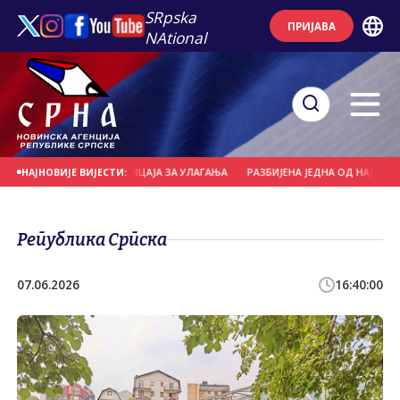
SRpska
ПРИЈАВА
NAtional
Р КОРИСНИКА ПОДСТИЦАЈА ЗА УЛАГАЊА
РАЗБИЈЕНА ЈЕДНА ОД НАЈВЕЋИХ М
НАЈНОВИЈЕ ВИЈЕСТИ:
Република Српска
07.06.2026
16:40:00