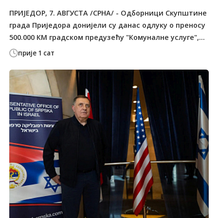
ПРИЈЕДОР, 7. АВГУСТА /СРНА/ - Одборници Скупштине
града Приједора донијели су данас одлуку о преносу
500.000 КМ градском предузећу "Комуналне услуге",...
прије 1 сат