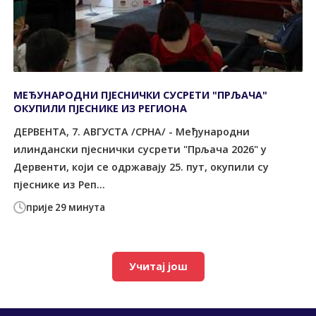
МЕЂУНАРОДНИ ПЈЕСНИЧКИ СУСРЕТИ "ПРЉАЧА"
ОКУПИЛИ ПЈЕСНИКЕ ИЗ РЕГИОНА
ДЕРВЕНТА, 7. АВГУСТА /СРНА/ - Међународни
илиндански пјеснички сусрети "Прљача 2026" у
Дервенти, који се одржавају 25. пут, окупили су
пјеснике из Реп...
прије 29 минута
Учитај још