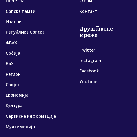
Почетна
О нама
Српска памти
Контакт
Избори
Друштвене
Република Српска
мреже
ФБиХ
Twitter
Србија
Instagram
БиХ
Facebook
Регион
Youtube
Свијет
Економија
Култура
Сервисне информације
Мултимедија