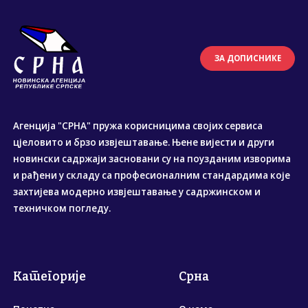
ЗА ДОПИСНИКЕ
Агенција "СРНА" пружа корисницима својих сервиса
цјеловито и брзо извјештавање. Њене вијести и други
новински садржаји засновани су на поузданим изворима
и рађени у складу са професионалним стандардима које
захтијева модерно извјештавање у садржинском и
техничком погледу.
Категорије
Срна