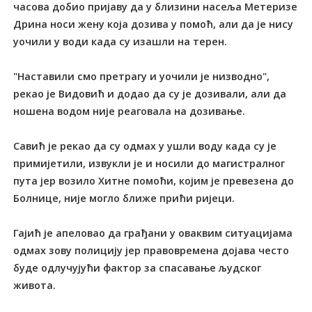
часова добио пријаву да у близини насеља Метеризе
Дрина носи жену која дозива у помоћ, али да је нису
уочили у води када су изашли на терен.
"Наставили смо претрагу и уочили је низводно",
рекао је Видовић и додао да су је дозивали, али да
ношена водом није реаговала на дозивање.
Савић је рекао да су одмах у ушли воду када су је
примијетили, извукли је и носили до магистралног
пута јер возило Хитне помоћи, којим је превезена до
Болнице, није могло ближе прићи ријеци.
Гајић је апеловао да грађани у оваквим ситуацијама
одмах зову полицију јер правовремена дојава често
буде одлучујући фактор за спасавање људског
живота.