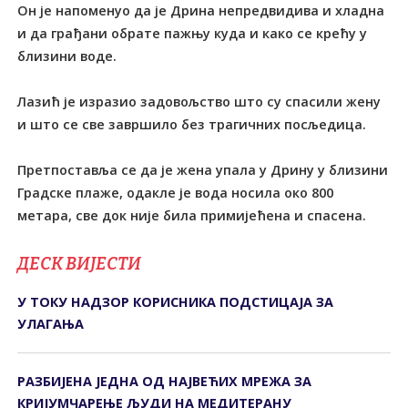
Он је напоменуо да је Дрина непредвидива и хладна
и да грађани обрате пажњу куда и како се крећу у
близини воде.
Лазић је изразио задовољство што су спасили жену
и што се све завршило без трагичних посљедица.
Претпоставља се да је жена упала у Дрину у близини
Градске плаже, одакле је вода носила око 800
метара, све док није била примијећена и спасена.
ДЕСК ВИЈЕСТИ
У ТОКУ НАДЗОР КОРИСНИКА ПОДСТИЦАЈА ЗА
УЛАГАЊА
РАЗБИЈЕНА ЈЕДНА ОД НАЈВЕЋИХ МРЕЖА ЗА
КРИЈУМЧАРЕЊЕ ЉУДИ НА МЕДИТЕРАНУ