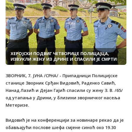
ХЕРОЈСКИ ПОДВИГ ЧЕТВОРИЦЕ ПОЛИЦАЈЦА,
ИЗВУКЛИ ЖЕНУ ИЗ ДРИНЕ И СПАСИЛИ ЈЕ СМРТИ
ЗВОРНИК, 7. ЈУНА /СРНА/ - Припадници Полицијске
станице Зворник Срђан Видовић, Раденко Савић,
Нанад Лазић и Дејан Гајић спасили су жену З. В. /65/
од утапања у Дрини, у близини зворничког насеља
Метеризе.
Видовић је на конференцији за новинаре рекао да је
обављајући послове шефа смјене синоћ око 19.30