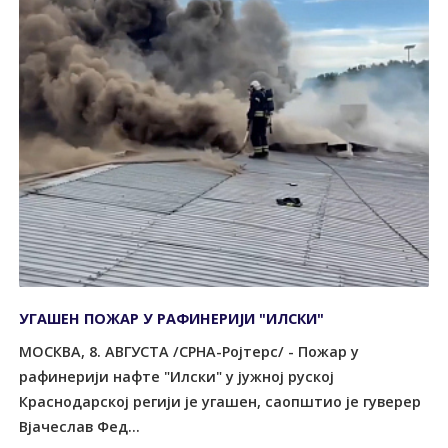
УГАШЕН ПОЖАР У РАФИНЕРИЈИ "ИЛСКИ"
МОСКВА, 8. АВГУСТА /СРНА-Ројтерс/ - Пожар у
рафинерији нафте "Илски" у јужној руској
Краснодарској регији је угашен, саопштио је гуверер
Вјачеслав Фед...