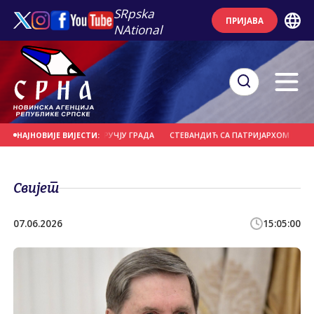
SRpska
ПРИЈАВА
NAtional
 ПОЖАРИШТА НА ПОДРУЧЈУ ГРАДА
СТЕВАНДИЋ СА ПАТРИЈАРХОМ О ВАЖНИ
НАЈНОВИЈЕ ВИЈЕСТИ:
Свијет
07.06.2026
15:05:00