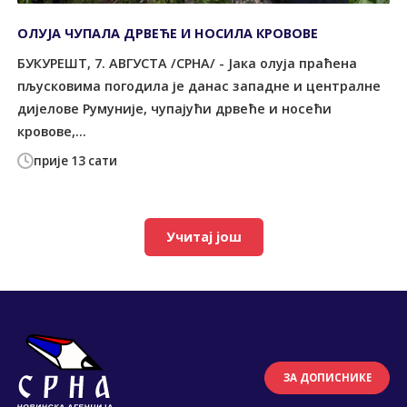
ОЛУЈА ЧУПАЛА ДРВЕЋЕ И НОСИЛА КРОВОВЕ
БУКУРЕШT, 7. АВГУСТА /СРНА/ - Јака олуја праћена
пљусковима погодила је данас западне и централне
дијелове Румуније, чупајући дрвеће и носећи
кровове,...
прије 13 сати
Учитај још
ЗА ДОПИСНИКЕ