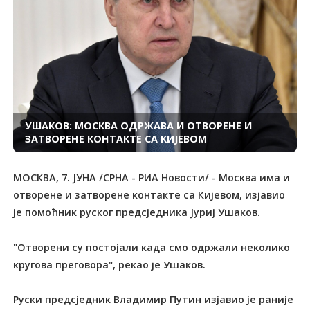
УШАКОВ: МОСКВА ОДРЖАВА И ОТВОРЕНЕ И
ЗАТВОРЕНЕ КОНТАКТЕ СА КИЈЕВОМ
МОСКВА, 7. ЈУНА /СРНА - РИА Новости/ - Москва има и
отворене и затворене контакте са Кијевом, изјавио
је помоћник руског предсједника Јуриј Ушаков.
"Отворени су постојали када смо одржали неколико
кругова преговора", рекао је Ушаков.
Руски предсједник Владимир Путин изјавио је раније