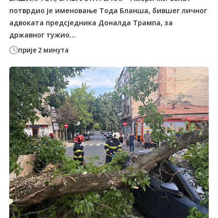
потврдио је именовање Тода Бланша, бившег личног
адвоката предсједника Доналда Трампа, за
државног тужио...
прије 2 минута