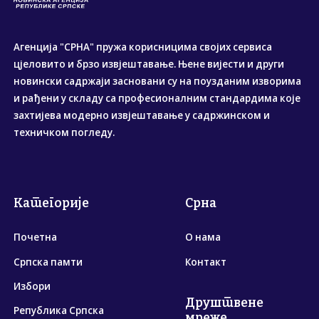
Агенција "СРНА" пружа корисницима својих сервиса
цјеловито и брзо извјештавање. Њене вијести и други
новински садржаји засновани су на поузданим изворима
и рађени у складу са професионалним стандардима које
захтијева модерно извјештавање у садржинском и
техничком погледу.
Категорије
Срна
Почетна
О нама
Српска памти
Контакт
Избори
Друштвене
Република Српска
мреже