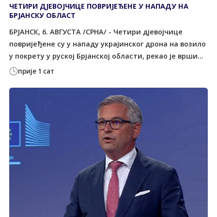
ЧЕТИРИ ДЈЕВОЈЧИЦЕ ПОВРИЈЕЂЕНЕ У НАПАДУ НА
БРЈАНСКУ ОБЛАСТ
БРЈАНСК, 6. АВГУСТА /СРНА/ - Четири дјевојчице
повријеђене су у нападу украјинског дрона на возило
у покрету у руској Брјанској области, рекао је врши...
прије 1 сат