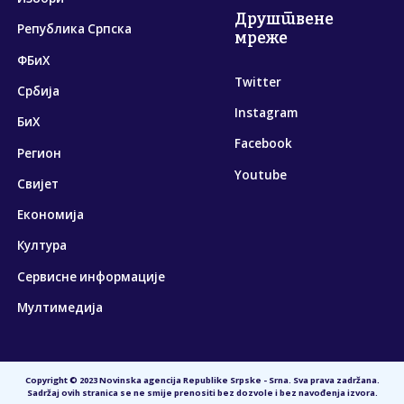
Друштвене
Република Српска
мреже
ФБиХ
Twitter
Србија
Instagram
БиХ
Facebook
Регион
Youtube
Свијет
Економија
Култура
Сервисне информације
Мултимедија
Copyright © 2023 Novinska agencija Republike Srpske - Srna. Sva prava zadržana.
Sadržaj ovih stranica se ne smije prenositi bez dozvole i bez navođenja izvora.