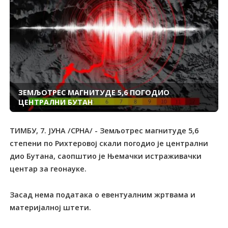
ЗЕМЉОТРЕС МАГНИТУДЕ 5,6 ПОГОДИО
ЦЕНТРАЛНИ БУТАН
ТИМБУ, 7. ЈУНА /СРНА/ - Земљотрес магнитуде 5,6
степени по Рихтеровој скали погодио је централни
дио Бутана, саопштио је Њемачки истраживачки
центар за геонауке.
Засад нема података о евентуалним жртвама и
материјалној штети.