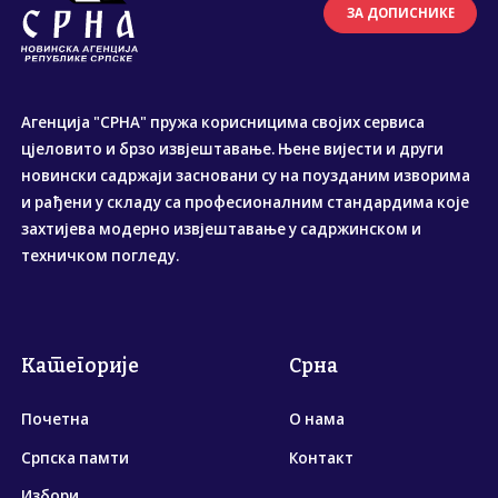
ЗА ДОПИСНИКЕ
Агенција "СРНА" пружа корисницима својих сервиса
цјеловито и брзо извјештавање. Њене вијести и други
новински садржаји засновани су на поузданим изворима
и рађени у складу са професионалним стандардима које
захтијева модерно извјештавање у садржинском и
техничком погледу.
Категорије
Срна
Почетна
О нама
Српска памти
Контакт
Избори