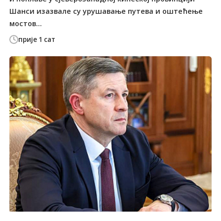
Шанси изазвале су урушавање путева и оштећење
мостов...
прије 1 сат