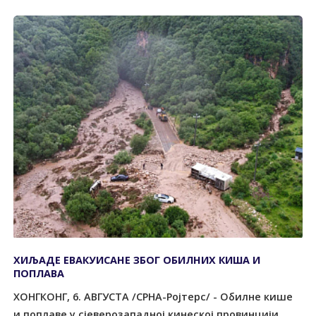
ХИЉАДЕ ЕВАКУИСАНЕ ЗБОГ ОБИЛНИХ КИША И
ПОПЛАВА
ХОНГКОНГ, 6. АВГУСТА /СРНА-Ројтерс/ - Обилне кише
и поплаве у сјеверозападној кинеској провинцији