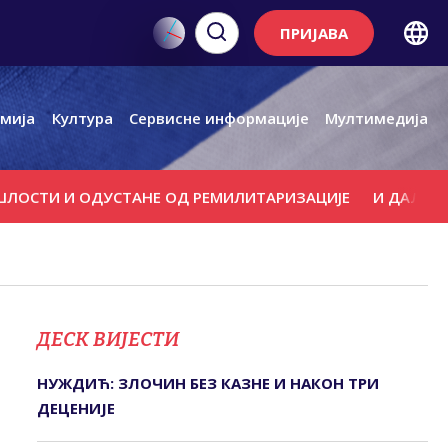
ПРИЈАВА
мија
Култура
Сервисне информације
Мултимедија
И И ОДУСТАНЕ ОД РЕМИЛИТАРИЗАЦИЈЕ
И ДАЉЕ НИЗАК В
ДЕСК ВИЈЕСТИ
НУЖДИЋ: ЗЛОЧИН БЕЗ КАЗНЕ И НАКОН ТРИ
ДЕЦЕНИЈЕ