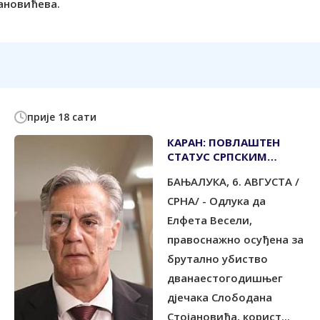
јановићева.
прије 18 сати
КАРАН: ПОВЛАШТЕН
СТАТУС СРПСКИМ
ЏЕЛАТИМА - ПОНИЖЕЊЕ
БАЊАЛУКА, 6. АВГУСТА /
И УВРЕДА ЗА СВАКОГ
СРБИНА
СРНА/ - Одлука да
Елфета Весели,
правоснажно осуђена за
брутално убиство
дванаестогодишњег
дјечака Слободана
Стојановића, корист...