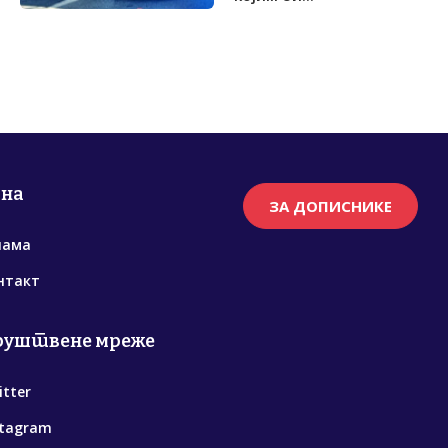
рна
ЗА ДОПИСНИКЕ
нама
нтакт
руштвене мреже
itter
stagram