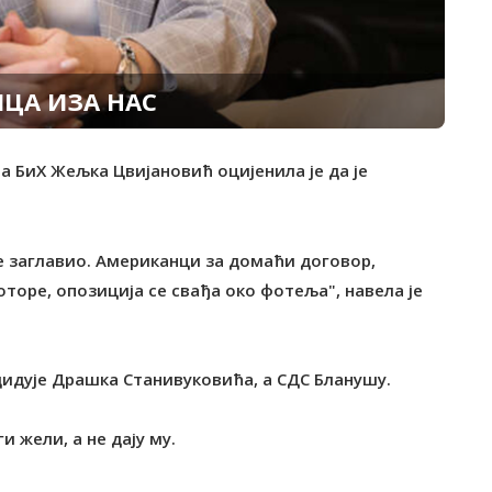
ЦА ИЗА НАС
а БиХ Жељка Цвијановић оцијенила је да је
е заглавио. Американци за домаћи договор,
торе, опозиција се свађа око фотеља", навела је
дидује Драшка Станивуковића, а СДС Бланушу.
и жели, а не дају му.