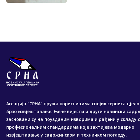
Агенција "СРНА" пружа корисницима својих сервиса цјело
брзо извјештавање. Њене вијести и други новински садр
засновани су на поузданим изворима и рађени у складу 
професионалним стандардима које захтијева модерно
извјештавање у садржинском и техничком погледу.