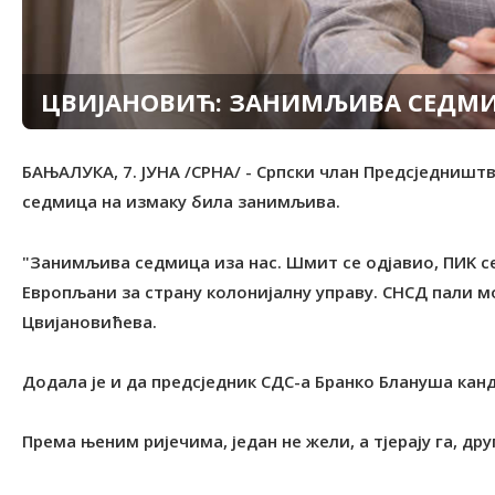
ЦВИЈАНОВИЋ: ЗАНИМЉИВА СЕДМИ
БАЊАЛУКА, 7. ЈУНА /СРНА/ - Српски члан Предсједништв
седмица на измаку била занимљива.
"Занимљива седмица иза нас. Шмит се одјавио, ПИK с
Европљани за страну колонијалну управу. СНСД пали мо
Цвијановићева.
Додала је и да предсједник СДС-а Бранко Блануша кан
Према њеним ријечима, један не жели, а тјерају га, друг