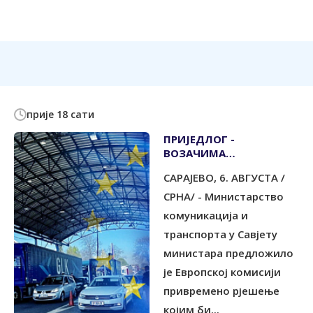
прије 18 сати
ПРИЈЕДЛОГ -
ВОЗАЧИМА
ОМОГУЋИТИ ПОНОВНИ
САРАЈЕВО, 6. АВГУСTА /
ПОЧЕТАК ОБРАЧУНА
БОРАВКА У ЕУ
СРНА/ - Министарство
комуникација и
транспорта у Савјету
министара предложило
је Европској комисији
привремено рјешење
којим би...