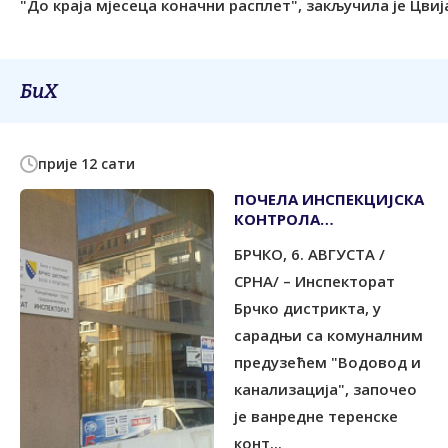
"До краја мјесеца коначни расплет", закључила је Цви
БиХ
прије 12 сати
ПОЧЕЛА ИНСПЕКЦИЈСКА
КОНTРОЛА
НЕРАЦИОНАЛНЕ
БРЧКО, 6. АВГУСTА /
ПОTРОШЊЕ ВОДЕ
СРНА/ – Инспекторат
Брчко дистрикта, у
сарадњи са комуналним
предузећем "Водовод и
канализација", започео
је ванредне теренске
конт...