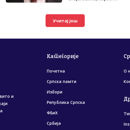
Учитај још
Категорије
С
Почетна
О 
Српска памти
Ко
Избори
вито и
Д
Република Српска
жаји
са
ФБиХ
Tw
Србија
In