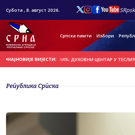
SRpsk
Субота , 8. август 2026.
Српска памти
Избори
Републ
НАЈНОВИЈЕ ВИЈЕСТИ:
 ЗВОРНИКА
РОМИЋ: ДУХОВНИ ЦЕНТАР У ТЕСЛИЋУ ДА БУ
Република Српска