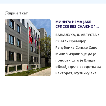
прије 1 сат
МИНИЋ: НЕМА ЈАКЕ
СРПСКЕ БЕЗ СНАЖНОГ
ОБРАЗОВАЊА, НАУКЕ И
БАЊАЛУКА, 8. АВГУСТА /
КУЛТУРЕ
СРНА/ - Премијер
Републике Српске Саво
Минић изјавио је да је
поносан што је Влада
обезбједила средства за
Ректорат, Музичку ака...