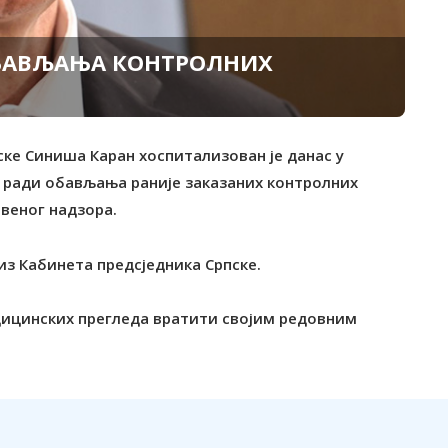
БАВЉАЊА КОНТРОЛНИХ
ске Синиша Каран хоспитализован је данас у
 ради обављања раније заказаних контролних
твеног надзора.
из Кабинета предсједника Српске.
дицинских прегледа вратити својим редовним