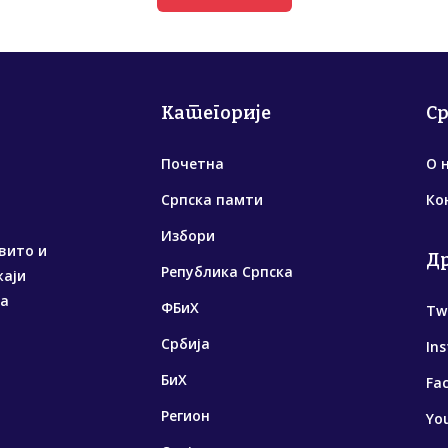
Категорије
С
Почетна
О 
Српска памти
Ко
Избори
вито и
Д
Република Српска
жаји
са
ФБиХ
Tw
Србија
In
БиХ
Fa
Регион
Yo