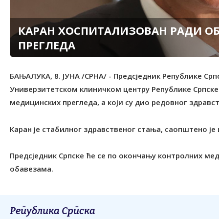
КАРАН ХОСПИТАЛИЗОВАН РАДИ О
ПРЕГЛЕДА
БАЊАЛУКА, 8. ЈУНА /СРНА/ - Предсједник Републике Срп
Универзитетском клиничком центру Републике Српске
медицинских прегледа, а који су дио редовног здравс
Каран је стабилног здравственог стања, саопштено је 
Предсједник Српске ће се по окончању контролних ме
обавезама.
Република Српска