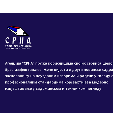
Агенција "СРНА" пружа корисницима својих сервиса цјело
брзо извјештавање. Њене вијести и други новински садр
засновани су на поузданим изворима и рађени у складу 
професионалним стандардима које захтијева модерно
извјештавање у садржинском и техничком погледу.