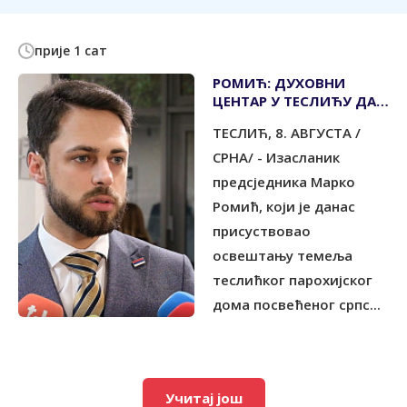
прије 1 сат
РОМИЋ: ДУХОВНИ
ЦЕНТАР У ТЕСЛИЋУ ДА
БУДЕ САБИРНО СОЧИВО
ТЕСЛИЋ, 8. АВГУСТА /
ПРАВОСЛАВНИХ
ВЈЕРНИКА
СРНА/ - Изасланик
предсједника Марко
Ромић, који је данас
присуствовао
освештању темеља
теслићког парохијског
дома посвећеног српс...
Учитај још