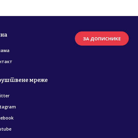
рна
ЗА ДОПИСНИКЕ
нама
нтакт
руштвене мреже
itter
stagram
cebook
utube