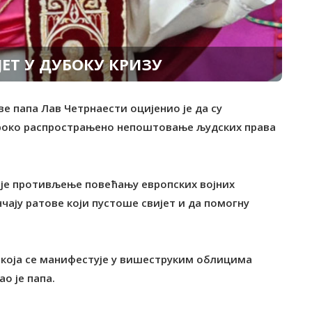
ЈЕТ У ДУБОКУ КРИЗУ
е папа Лав Четрнаести оцијенио је да су
ироко распрострањено непоштовање људских права
оје противљење повећању европских војних
чају ратове који пустоше свијет и да помогну
, која се манифестује у вишеструким облицима
о је папа.