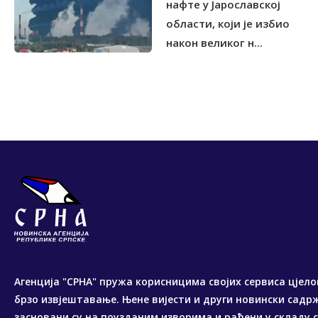
нафте у Јарославској
области, који је избио
након великог н...
Агенција "СРНА" пружа корисницима својих сервиса цјело
брзо извјештавање. Њене вијести и други новински садр
засновани су на поузданим изворима и рађени у складу 