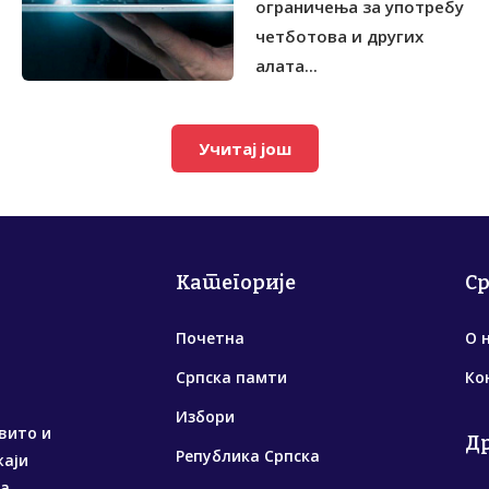
ограничења за употребу
четботова и других
алата...
Учитај још
Категорије
С
Почетна
О 
Српска памти
Ко
Избори
вито и
Д
Република Српска
жаји
са