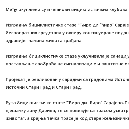
Међу окупљени су и чланови бициклистичких клубова 
Изградњу бициклистичке стазе "Ђиро ди `ћиро` Сараје
бесповратних средстава у оквиру континуиране подр
здравијег начина живота грађана.
Изградња бициклистичке стазе укључивала је санацију 
постављање саобраћајне сигнализације и заштитне о
Пројекат је реализован у сарадњи са градовима Источ
Источни Стари Град и Стари Град.
Рута бициклистичке стазе "Ђиро ди `ћиро` Сарајево-П
пјешачку зону Дарива, те се повезује са трасом уско
живота", а крајња тачка трасе је код старе жељезничк