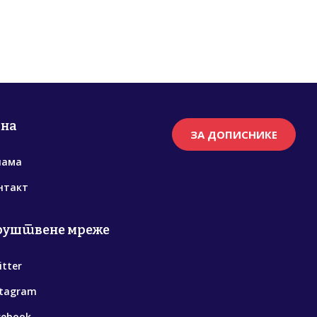
рна
ЗА ДОПИСНИКЕ
нама
нтакт
руштвене мреже
itter
stagram
cebook