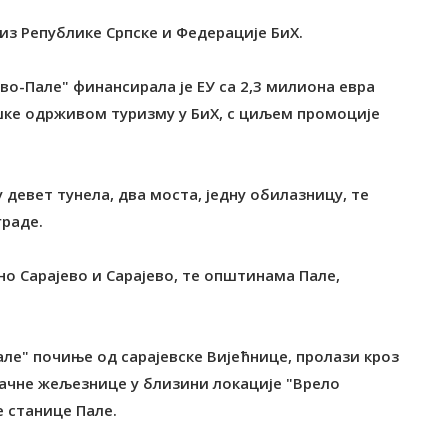
из Републике Српске и Федерације БиХ.
во-Пале" финансирала је ЕУ са 2,3 милиона евра
шке одрживом туризму у БиХ, с циљем промоције
девет тунела, два моста, једну oбилазницу, те
граде.
но Сарајево и Сарајево, те општинама Пале,
але" почиње од сарајевске Вијећнице, пролази кроз
трачне жељезнице у близини локације "Врело
е станице Пале.