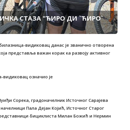
ЧКА СТАЗА "ЂИРО ДИ `ЋИРО`
обилазница-видиковац данас је званично отворена
која представља важан корак ка развоју активног
а-видиковац означио је
Луиђи Сорека, градоначелник Источног Сарајева
начелници Пала Дејан Којић, Источног Старог
 представници бициклиста Милан Божић и Нермин