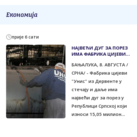
Економија
прије 6 сати
НАЈВЕЋИ ДУГ ЗА ПОРЕЗ
ИМА ФАБРИКА ЦИЈЕВИ
"УНИС" ИЗ ДЕРВЕНТЕ У
БАЊАЛУКА, 8. АВГУСТА /
СТЕЧАЈУ
СРНА/ - Фабрика цијеви
"Унис" из Дервенте у
стечају и даље има
највећи дуг за порез у
Републици Српској који
износи 15,05 милион...