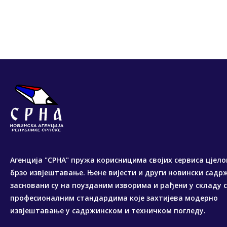
Агенција "СРНА" пружа корисницима својих сервиса цјело
брзо извјештавање. Њене вијести и други новински садр
засновани су на поузданим изворима и рађени у складу 
професионалним стандардима које захтијева модерно
извјештавање у садржинском и техничком погледу.