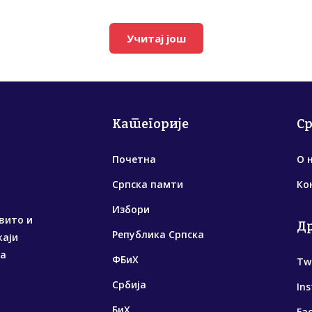
Учитај још
Категорије
С
Почетна
О 
Српска памти
Ко
Избори
вито и
Д
Република Српска
жаји
са
ФБиХ
Tw
Србија
In
БиХ
Fa