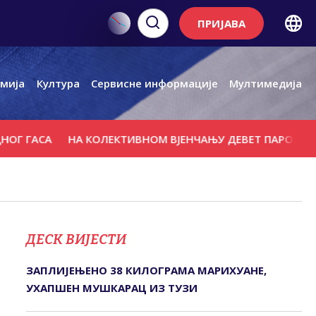
ПРИЈАВА
мија
Култура
Сервисне информације
Мултимедија
АСА
НА КОЛЕКТИВНОМ ВЈЕНЧАЊУ ДЕВЕТ ПАРОВА
ФИНА
ДЕСК ВИЈЕСТИ
ЗАПЛИЈЕЊЕНО 38 КИЛОГРАМА МАРИХУАНЕ,
УХАПШЕН МУШКАРАЦ ИЗ ТУЗИ