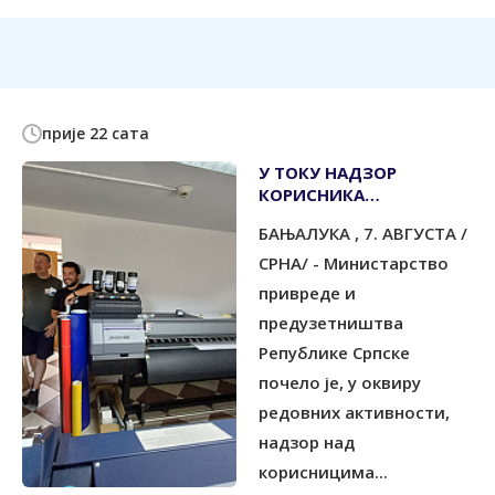
прије 22 сата
У ТОКУ НАДЗОР
КОРИСНИКА
ПОДСТИЦАЈА ЗА
БАЊАЛУКА , 7. АВГУСТА /
УЛАГАЊА
СРНА/ - Министарство
привреде и
предузетништва
Републике Српске
почело је, у оквиру
редовних активности,
надзор над
корисницима...