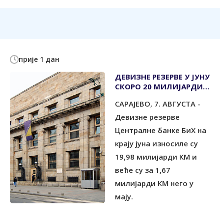
прије 1 дан
ДЕВИЗНЕ РЕЗЕРВЕ У ЈУНУ
СКОРО 20 МИЛИЈАРДИ
КМ
САРАЈЕВО, 7. АВГУСТА -
Девизне резерве
Централне банке БиХ на
крају јуна износиле су
19,98 милијарди КМ и
веће су за 1,67
милијарди КМ него у
мају.