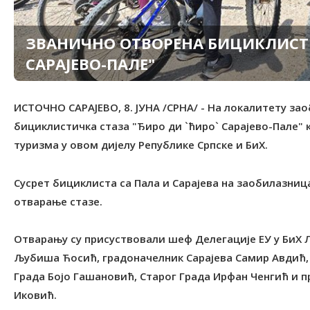
ЗВАНИЧНО ОТВОРЕНА БИЦИКЛИСТИ
САРАЈЕВО-ПАЛЕ"
ИСТОЧНО САРАЈЕВО, 8. ЈУНА /СРНА/ - На локалитету за
бициклистичка стаза "Ђиро ди `ћиро` Сарајево-Пале" 
туризма у овом дијелу Републике Српске и БиХ.
Сусрет бициклиста са Пала и Сарајева на заобилазниц
отварање стазе.
Отварању су присуствовали шеф Делегације ЕУ у БиХ 
Љубиша Ћосић, градоначелник Сарајева Самир Авдић, 
Града Бојо Гашановић, Старог Града Ирфан Ченгић и
Иковић.