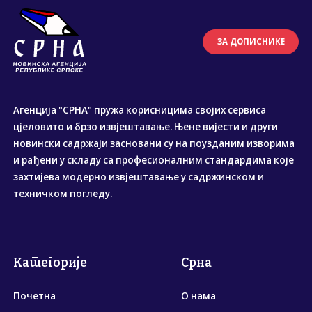
ЗА ДОПИСНИКЕ
Агенција "СРНА" пружа корисницима својих сервиса
цјеловито и брзо извјештавање. Њене вијести и други
новински садржаји засновани су на поузданим изворима
и рађени у складу са професионалним стандардима које
захтијева модерно извјештавање у садржинском и
техничком погледу.
Категорије
Срна
Почетна
О нама