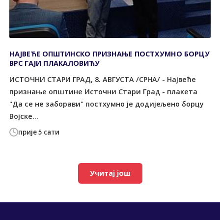
НАЈВЕЋЕ ОПШТИНСКО ПРИЗНАЊЕ ПОСТХУМНО БОРЦУ
ВРС ГАЈИ ПЛАКАЛОВИЋУ
ИСТОЧНИ СТАРИ ГРАД, 8. АВГУСТА /СРНА/ - Највеће
признање општине Источни Стари Град - плакета
"Да се не заборави" постхумно је додијељено борцу
Војске...
прије 5 сати
Учитај још