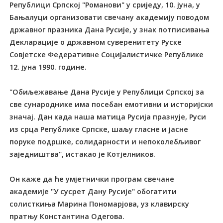
Републици Српској "Романови" у сриједу, 10. јуна, у
Бањалуци организовати свечану академију поводом
државног празника Дана Русије, у знак потписивања
Декларације о државном суверенитету Руске
Совјетске Федеративне Социјалистичке Републике
12. јуна 1990. године.
"Обиљежавање Дана Русије у Републици Српској за
све сународнике има посебан емотивни и историјски
значај. Дан када наша матица Русија празнује, Руси
из срца Републике Српске, шаљу гласне и јасне
поруке подршке, солидарности и непоколебљивог
заједништва", истакао је Котјелников.
Он каже да ће умјетнички програм свечане
академије "У сусрет Дану Русије" обогатити
солисткиња Марина Пономарјова, уз клавирску
пратњу Константина Одегова.