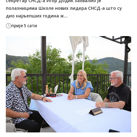
секретар СНСД-а Игор Додик захвалио је
полазницима Школе нових лидера СНСД-а што су
дио најљепших година ж...
прије 5 сати