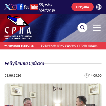
SRpska
ПРИЈАВА
NAtional
СЕ НА ДАНАШЊИ ДАН
ВОЗАЧ НАМЈЕРНО УДАРИО У ГРУПУ БИЦИКЛИСТА
НАЈНОВИЈЕ ВИЈЕСТИ:
Република Српска
08.06.2026
14:09:00