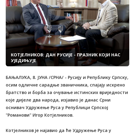
КОТЈЕЛНИКОВ: ДАН РУСИЈЕ - ПРАЗНИК КОЈИ НАС
УЈЕДИЊУЈЕ
БАЊАЛУКА, 8. ЈУНА /СРНА/ - Русију и Републику Српску,
осим одличне сарадње званичника, спајају искрено
братство и борба за очување истинских вриједности
које дијеле два народа, изјавио је данас Срни
оснивач Удружење Руса у Републици Српској
"Романови" Игор Котјелников.
Котјелников је најавио да ће Удружење Руса у