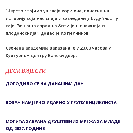
"Чврсто стојимо уз своје коријене, поносни на
историју која нас спаја и загледани у будућност у
којој ће наша сарадња бити још снажнија и
плодоноснија", додао је Котјелников.
Свечана академија заказана је у 20.00 часова у
Културном центру Бански двор.
ДЕСК ВИЈЕСТИ
ДОГОДИЛО СЕ НА ДАНАШЊИ ДАН
ВОЗАЧ НАМЈЕРНО УДАРИО У ГРУПУ БИЦИКЛИСТА
МОГУЋА ЗАБРАНА ДРУШТВЕНИХ МРЕЖА ЗА МЛАДЕ
ОД 2027. ГОДИНЕ