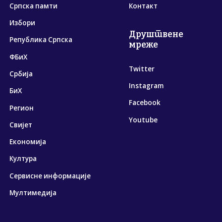
Српска памти
Контакт
Избори
Друштвене
Република Српска
мреже
ФБиХ
Twitter
Србија
Instagram
БиХ
Facebook
Регион
Youtube
Свијет
Економија
Култура
Сервисне информације
Мултимедија