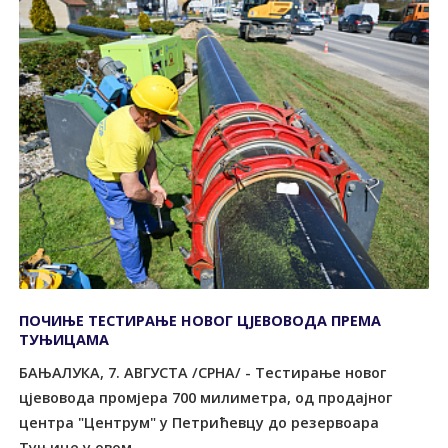
ПОЧИЊЕ ТЕСТИРАЊЕ НОВОГ ЦЈЕВОВОДА ПРЕМА
ТУЊИЦАМА
БАЊАЛУКА, 7. АВГУСТА /СРНА/ - Тестирање новог
цјевовода промјера 700 милиметра, од продајног
центра "Центрум" у Петрићевцу до резервоара
Туњице у овом...