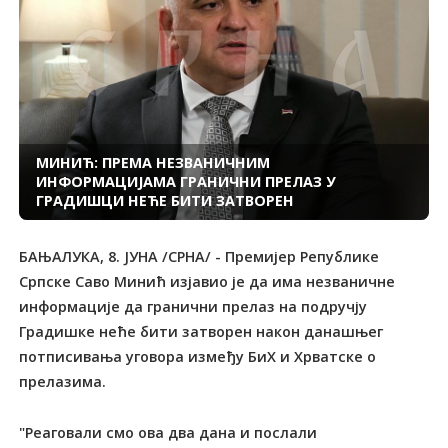
МИНИЋ: ПРЕМА НЕЗВАНИЧНИМ
ИНФОРМАЦИЈАМА ГРАНИЧНИ ПРЕЛАЗ У
ГРАДИШЦИ НЕЋЕ БИТИ ЗАТВОРЕН
БАЊАЛУКА, 8. ЈУНА /СРНА/ - Премијер Републике
Српске Саво Минић изјавио је да има незваничне
информације да гранични прелаз на подручју
Градишке неће бити затворен након данашњег
потписивања уговора између БиХ и Хрватске о
прелазима.
"Реаговали смо ова два дана и послали