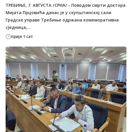
ТРЕБИЊЕ, 7. АВГУСТА /СРНА/ - Поводом смрти доктора
Мијата Прцовића данас је у скупштинској сали
Градске управе Требиње одржана комеморативна
сједница,...
прије 1 сат