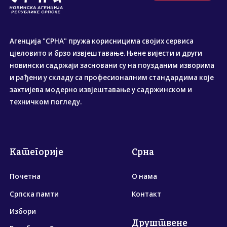
Агенција "СРНА" пружа корисницима својих сервиса
цјеловито и брзо извјештавање. Њене вијести и други
новински садржаји засновани су на поузданим изворима
и рађени у складу са професионалним стандардима које
захтијева модерно извјештавање у садржинском и
техничком погледу.
Категорије
Срна
Почетна
О нама
Српска памти
Контакт
Избори
Друштвене