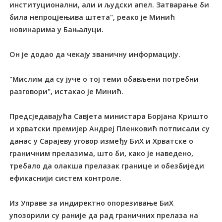
институционални, али и људски апел. Затварање би
била непроцјењива штета", реако је Минић
новинарима у Бањалуци.
Он је додао да чекају званичну информацију.
"Мислим да су јуче о тој теми обављени потребни
разговори", истакао је Минић.
Предсједавајућа Савјета министара Борјана Кришто
и хрватски премијер Андреј Пленковић потписали су
данас у Сарајеву уговор између БиХ и Хрватске о
граничним прелазима, што би, како је наведено,
требало да олакша прелазак границе и обезбиједи
ефикаснији систем контроле.
Из Управе за индиректно опорезивање БиХ
упозорили су раније да рад граничних прелаза на