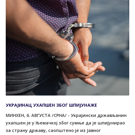
УКРАЈИНАЦ УХАПШЕН ЗБОГ ШПИЈУНАЖЕ
МИНХЕН, 6. АВГУСТА /СРНА/ - Украјински држављанин
ухапшен је у Њемачкој због сумње да је шпијунирао
за страну државу, саопштено је из Јавног