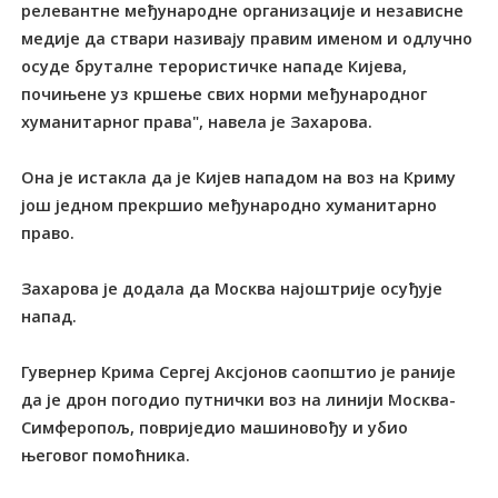
релевантне међународне организације и независне
медије да ствари називају правим именом и одлучно
осуде бруталне терористичке нападе Кијева,
почињене уз кршење свих норми међународног
хуманитарног права", навела је Захарова.
Она је истакла да је Кијев нападом на воз на Криму
још једном прекршио међународно хуманитарно
право.
Захарова је додала да Москва најоштрије осуђује
напад.
Гувернер Крима Сергеј Аксјонов саопштио је раније
да је дрон погодио путнички воз на линији Москва-
Симферопољ, повриједио машиновођу и убио
његовог помоћника.