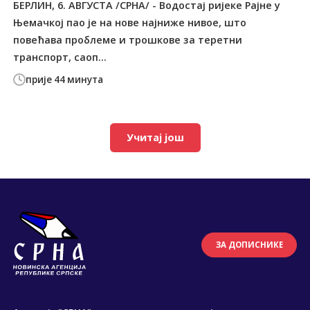
БЕРЛИН, 6. АВГУСТА /СРНА/ - Водостај ријеке Рајне у
Њемачкој пао је на нове најниже нивое, што
повећава проблеме и трошкове за теретни
транспорт, саоп...
прије 44 минута
Учитај још
ЗА ДОПИСНИКЕ