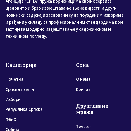
Агенција "СРНА" пружа корисницима својих сервиса
цјеловито и брзо извјештавање. Њене вијести и други
новински садржаји засновани су на поузданим изворима
и рађени у складу са професионалним стандардима које
захтијева модерно извјештавање у садржинском и
техничком погледу.
Категорије
Срна
Почетна
О нама
Српска памти
Контакт
Избори
Друштвене
Република Српска
мреже
ФБиХ
Twitter
Србија