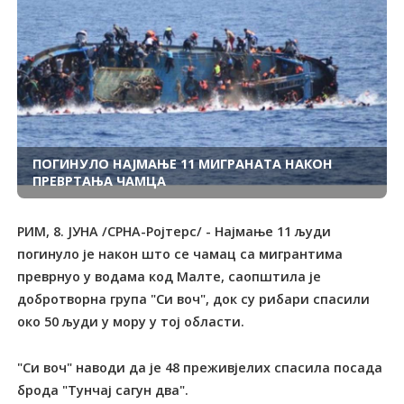
ПОГИНУЛО НАЈМАЊЕ 11 МИГРАНАТА НАКОН
ПРЕВРТАЊА ЧАМЦА
РИМ, 8. ЈУНА /СРНА-Ројтерс/ - Најмање 11 људи
погинуло је након што се чамац са мигрантима
преврнуо у водама код Малте, саопштила је
добротворна група "Си воч", док су рибари спасили
око 50 људи у мору у тој области.
"Си воч" наводи да је 48 преживјелих спасила посада
брода "Тунчај сагун два".