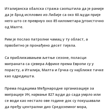
Италијанска обалска стража саопштила да је раније
да је брод испловио из Либије са око 60 људи прије
него што се преврнуо око 85 километара југоисточно
од Малте.
Рим је послао патролни чамац у ту област, а
првобитно је пронађено десет тијела.
Са приближавањем љетње сезоне, поласци
миграната са сјевера Африке према Европи су у
порасту, а Италија, Малта и Грчка су најближе тачке
као одредишта.
Према подацима Међународне организације за
миграције УН, најмање 827 људи до сада умрло или
се води као нестало ове године док су покушавали
да пређу централни дио Средоземног мора,