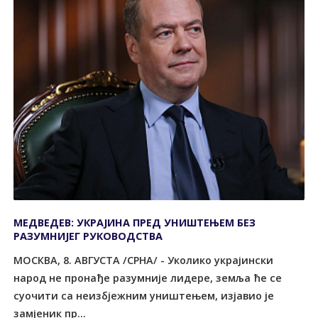
МЕДВЕДЕВ: УКРАЈИНА ПРЕД УНИШТЕЊЕМ БЕЗ
РАЗУМНИЈЕГ РУКОВОДСТВА
МОСКВА, 8. АВГУСТА /СРНА/ - Уколико украјински
народ не пронађе разумније лидере, земља ће се
суочити са неизбјежним уништењем, изјавио је
замјеник пр...