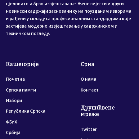
цјеловито и брзо извјештавање. Њене вијести и други
новински садржаји засновани су на поузданим изворима
и рађени у складу са професионалним стандардима које
захтијева модерно извјештавање у садржинском и
техничком погледу.
Категорије
Срна
Почетна
О нама
Српска памти
Контакт
Избори
Друштвене
Република Српска
мреже
ФБиХ
Twitter
Србија