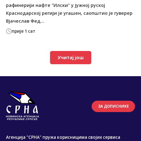
рафинерији нафте "Илски" у јужној руској
Краснодарској регији је угашен, саопштио је гуверер
Вјачеслав Фед...
прије 1 сат
Учитај још
ЗА ДОПИСНИКЕ
Агенција "СРНА" пружа корисницима својих сервиса