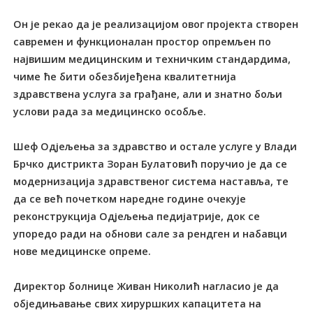
Он је рекао да је реализацијом овог пројекта створен
савремен и функционалан простор опремљен по
највишим медицинским и техничким стандардима,
чиме ће бити обезбијеђена квалитетнија
здравствена услуга за грађане, али и знатно бољи
услови рада за медицинско особље.
Шеф Одјељења за здравство и остале услуге у Влади
Брчко дистрикта Зоран Булатовић поручио је да се
модернизација здравственог система наставља, те
да се већ почетком наредне године очекује
реконструкција Одјељења педијатрије, док се
упоредо ради на обнови сале за рендген и набавци
нове медицинске опреме.
Директор болнице Живан Николић нагласио је да
обједињавање свих хируршких капацитета на