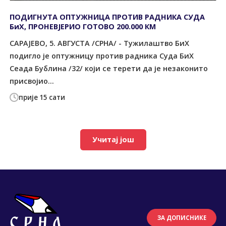
ПОДИГНУТА ОПТУЖНИЦА ПРОТИВ РАДНИКА СУДА
БиХ, ПРОНЕВЈЕРИО ГОТОВО 200.000 КМ
САРАЈЕВО, 5. АВГУСТА /СРНА/ - Тужилаштво БиХ
подигло је оптужницу против радника Суда БиХ
Сеада Бублина /32/ који се терети да је незаконито
присвојио...
прије 15 сати
Учитај још
ЗА ДОПИСНИКЕ