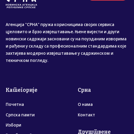
Агенција "СРНА" пружа корисницима својих сервиса
цјеловито и брзо извјештавање. Њене вијести и други
новински садржаји засновани су на поузданим изворима
и рађени у складу са професионалним стандардима које
захтијева модерно извјештавање у садржинском и
техничком погледу.
Категорије
Срна
Почетна
О нама
Српска памти
Контакт
Избори
Друштвене