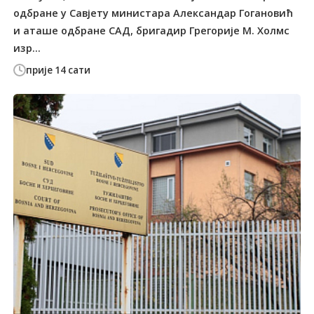
одбране у Савјету министара Александар Гогановић
и аташе одбране САД, бригадир Грегорије М. Холмс
изр...
прије 14 сати