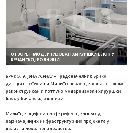
ОTВОРЕН МОДЕРНИЗОВАН ХИРУРШКИ БЛОК У
БРЧАНСКОЈ БОЛНИЦИ
БРЧКО, 9. ЈУНА /СРНА/ – Градоначелник Брчко
дистрикта Синиша Милић свечано је данас отворио
реконструисан и потпуно модернизован хируршки
блок у брчанској болници.
Милић је оцијенио да је ријеч о једном од
најзначајнијих инфраструктурних пројеката у
области локалног здравства.