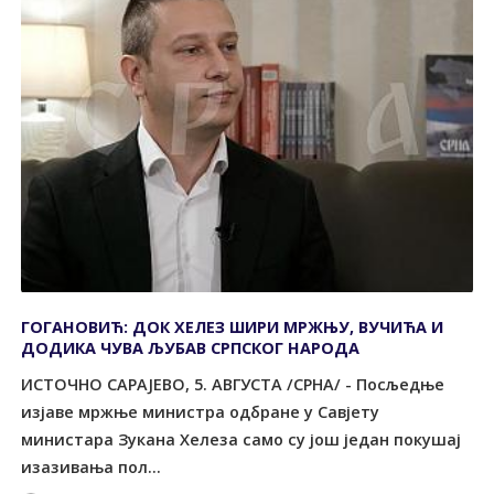
ГОГАНОВИЋ: ДОК ХЕЛЕЗ ШИРИ МРЖЊУ, ВУЧИЋА И
ДОДИКА ЧУВА ЉУБАВ СРПСКОГ НАРОДА
ИСТОЧНО САРАЈЕВО, 5. АВГУСТА /СРНА/ - Посљедње
изјаве мржње министра одбране у Савјету
министара Зукана Хелеза само су још један покушај
изазивања пол...