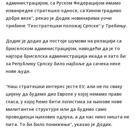
администрацијом, са Руском Федерацијом имамо
изванредне стратешке односе, са Кином градимо
добре везе", рекао је Додик новинарима уочи
трибине "Геостратешки положај Српске" у Требињу.
Додик је додао да постоје шумови на релацији са
бриселском администрацијом, наводећи да је то
најгора бриселска администрација икада и зато би
за Републику Српску било најбоље да сачека неке
нове људе.
"Наш стратешки интерес јесте ЕУ, али не по сваку
цијену да будемо дио Европе у којој немамо право
гласа, у којој ћемо бити логистика за њихове нове
милитантне структуре или да будемо само
проводиоци њихових одлука, а да нас нико ништа не
пита. То би било понижење", указао је Додик.