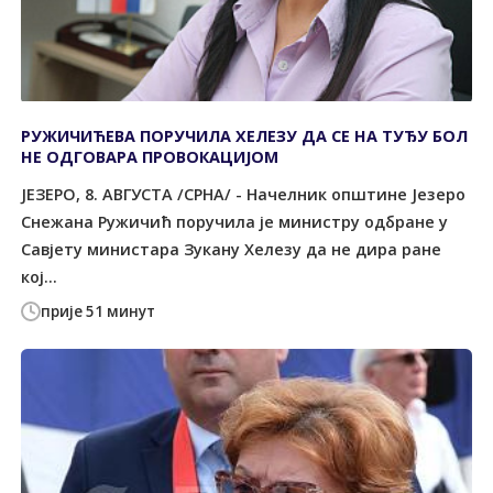
РУЖИЧИЋЕВА ПОРУЧИЛА ХЕЛЕЗУ ДА СЕ НА ТУЂУ БОЛ
НЕ ОДГОВАРА ПРОВОКАЦИЈОМ
ЈЕЗЕРО, 8. АВГУСТА /СРНА/ - Начелник општине Језеро
Снежана Ружичић поручила је министру одбране у
Савјету министара Зукану Хелезу да не дира ране
кој...
прије 51 минут