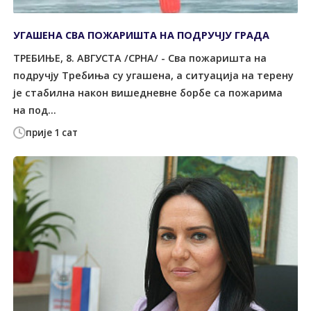
УГАШЕНА СВА ПОЖАРИШТА НА ПОДРУЧЈУ ГРАДА
ТРЕБИЊЕ, 8. АВГУСТА /СРНА/ - Сва пожаришта на
подручју Требиња су угашена, а ситуација на терену
је стабилна након вишедневне борбе са пожарима
на под...
прије 1 сат