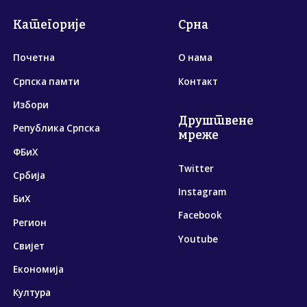
Категорије
Срна
Почетна
О нама
Српска памти
Контакт
Избори
Друштвене
Република Српска
мреже
ФБиХ
Twitter
Србија
Instagram
БиХ
Facebook
Регион
Youtube
Свијет
Економија
Култура