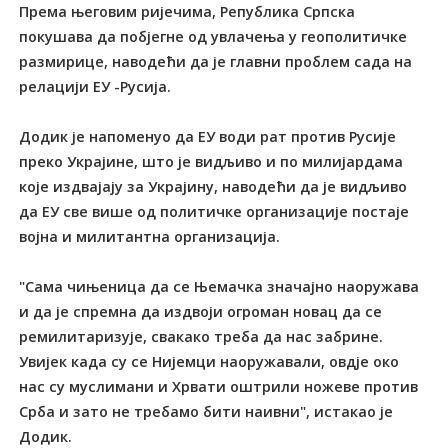
Према његовим ријечима, Република Српска
покушава да побјегне од увлачења у геополитичке
размирице, наводећи да је главни проблем сада на
релацији ЕУ -Русија.
Додик је напоменуо да ЕУ води рат против Русије
преко Украјине, што је видљиво и по милијардама
које издвајају за Украјину, наводећи да је видљиво
да ЕУ све више од политичке организације постаје
војна и милитантна организација.
"Сама чињеница да се Њемачка значајно наоружава
и да је спремна да издвоји огроман новац да се
ремилитаризује, свакако треба да нас забрине.
Увијек када су се Нијемци наоружавали, овдје око
нас су муслимани и Хрвати оштрили ножеве против
Срба и зато не требамо бити наивни", истакао је
Додик.