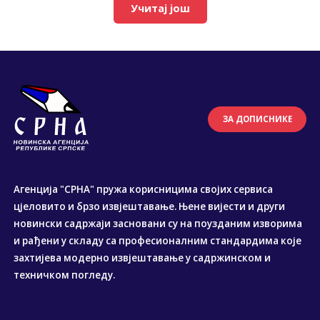
Учитај још
ЗА ДОПИСНИКЕ
Агенција "СРНА" пружа корисницима својих сервиса
цјеловито и брзо извјештавање. Њене вијести и други
новински садржаји засновани су на поузданим изворима
и рађени у складу са професионалним стандардима које
захтијева модерно извјештавање у садржинском и
техничком погледу.