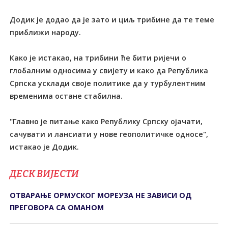
Додик је додао да је зато и циљ трибине да те теме
приближи народу.
Како је истакао, на трибини ће бити ријечи о
глобалним односима у свијету и како да Република
Српска усклади своје политике да у турбулентним
временима остане стабилна.
"Главно је питање како Републику Српску ојачати,
сачувати и лансиати у нове геополитичке односе",
истакао је Додик.
ДЕСК ВИЈЕСТИ
ОТВАРАЊЕ ОРМУСКОГ МОРЕУЗА НЕ ЗАВИСИ ОД
ПРЕГОВОРА СА ОМАНОМ