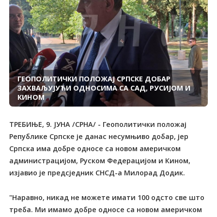
ГЕОПОЛИТИЧКИ ПОЛОЖАЈ СРПСКЕ ДОБАР
ЗАХВАЉУЈУЋИ ОДНОСИМА СА САД, РУСИЈОМ И
КИНОМ
ТРЕБИЊЕ, 9. ЈУНА /СРНА/ - Геополитички положај
Републике Српске је данас несумњиво добар, јер
Српска има добре односе са новом америчком
администрацијом, Руском Федерацијом и Кином,
изјавио је предсједник СНСД-а Милорад Додик.
"Наравно, никад не можете имати 100 одсто све што
треба. Ми имамо добре односе са новом америчком