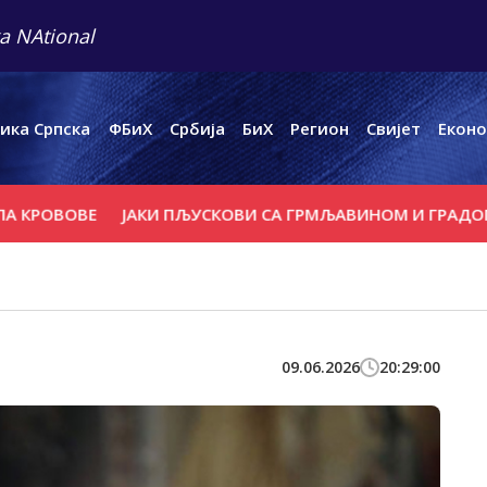
a NAtional
ика Српска
ФБиХ
Србија
БиХ
Регион
Свијет
Еконо
ВОВЕ
ЈАКИ ПЉУСКОВИ СА ГРМЉАВИНОМ И ГРАДОМ У ПО
09.06.2026
20:29:00