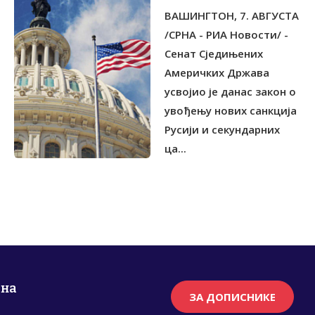
МОСКВИ
ВАШИНГТОН, 7. АВГУСТА
/СРНА - РИА Новости/ -
Сенат Сједињених
Америчких Држава
усвојио је данас закон о
увођењу нових санкција
Русији и секундарних
ца...
рна
ЗА ДОПИСНИКЕ