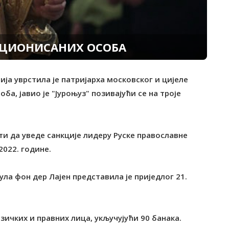
КЦИОНИСАНИХ ОСОБА
ија уврстила је патријарха московског и цијеле
а, јавио је "Јуроњуз" позивајући се на троје
ти да уведе санкције лидеру Руске православне
2022. године.
ула фон дер Лајен представила је приједлог 21.
зичких и правних лица, укључујући 90 банака.