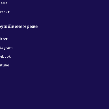
нама
нтакт
руштвене мреже
itter
stagram
cebook
utube