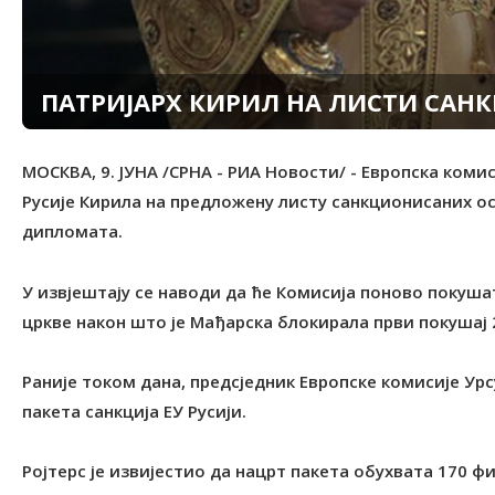
ПАТРИЈАРХ КИРИЛ НА ЛИСТИ САН
МОСКВА, 9. ЈУНА /СРНА - РИА Новости/ - Европска комис
Русије Кирила на предложену листу санкционисаних особ
дипломата.
У извјештају се наводи да ће Комисија поново покуша
цркве након што је Мађарска блокирала први покушај 
Раније током дана, предсједник Европске комисије Урс
пакета санкција ЕУ Русији.
Ројтерс је извијестио да нацрт пакета обухвата 170 фи