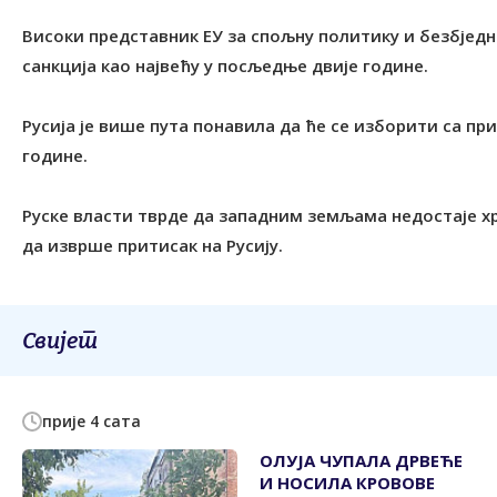
Високи представник ЕУ за спољну политику и безбједно
санкција као највећу у посљедње двије године.
Русија је више пута понавила да ће се изборити са при
године.
Руске власти тврде да западним земљама недостаје х
да изврше притисак на Русију.
Свијет
прије 4 сата
ОЛУЈА ЧУПАЛА ДРВЕЋЕ
И НОСИЛА КРОВОВЕ