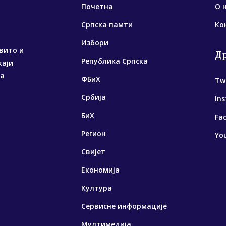
Почетна
О 
Српска памти
Ко
Избори
вито и
Д
Република Српска
жаји
са
ФБиХ
Tw
Србија
In
БиХ
Fa
Регион
Yo
Свијет
Економија
Култура
Сервисне информације
Мултимедија