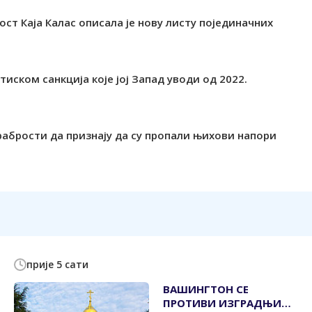
ст Каја Калас описала је нову листу појединачних
тиском санкција које јој Запад уводи од 2022.
рабрости да признају да су пропали њихови напори
прије 5 сати
ВАШИНГТОН СЕ
ПРОТИВИ ИЗГРАДЊИ