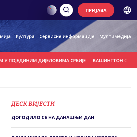
ПРИЈАВА
мија
Култура
Сервисне информације
Мултимедија
ЈЕДИНИМ ДИЈЕЛОВИМА СРБИЈЕ
ВАШИНГТОН СЕ ПРОТИВИ 
ДЕСК ВИЈЕСТИ
ДОГОДИЛО СЕ НА ДАНАШЊИ ДАН