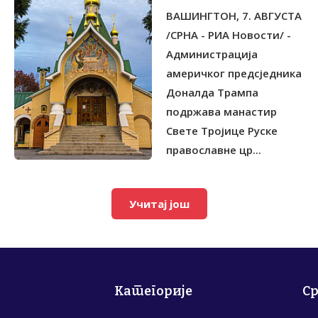
ВЈЕТРОПАРКА КОД
ВАШИНГТОН, 7. АВГУСТА
РУСКОГ МАНАСТИРА
/СРНА - РИА Новости/ -
Администрација
америчког предсједника
Доналда Трампа
подржава манастир
Свете Тројице Руске
православне цр...
Учитај још
Категорије
С