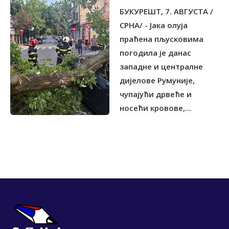
БУКУРЕШT, 7. АВГУСТА /
СРНА/ - Јака олуја
праћена пљусковима
погодила је данас
западне и централне
дијелове Румуније,
чупајући дрвеће и
носећи кровове,...