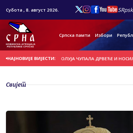
SRpsk
Субота , 8. август 2026.
Српска памти
Избори
Републ
НАЈНОВИЈЕ ВИЈЕСТИ:
А ДАНАШЊИ ДАН
ОЛУЈА ЧУПАЛА ДРВЕЋЕ И НОСИЛА КРО
Свијет