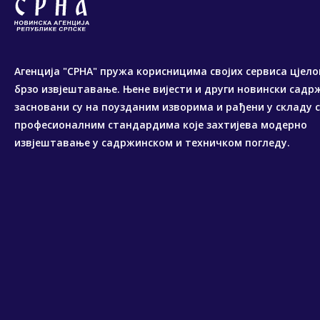
Агенција "СРНА" пружа корисницима својих сервиса цјело
брзо извјештавање. Њене вијести и други новински садр
засновани су на поузданим изворима и рађени у складу 
професионалним стандардима које захтијева модерно
извјештавање у садржинском и техничком погледу.