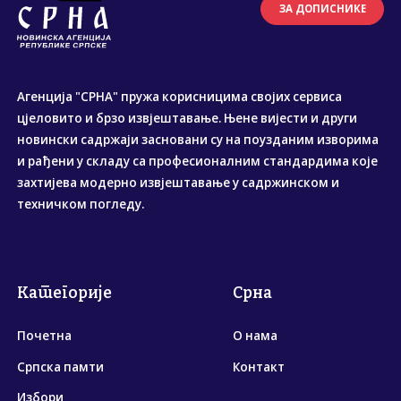
ЗА ДОПИСНИКЕ
Агенција "СРНА" пружа корисницима својих сервиса
цјеловито и брзо извјештавање. Њене вијести и други
новински садржаји засновани су на поузданим изворима
и рађени у складу са професионалним стандардима које
захтијева модерно извјештавање у садржинском и
техничком погледу.
Категорије
Срна
Почетна
О нама
Српска памти
Контакт
Избори