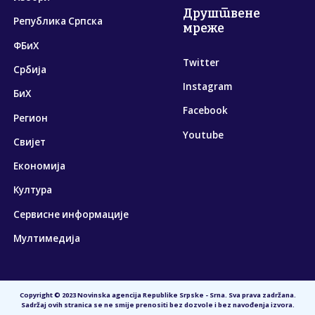
Друштвене
Република Српска
мреже
ФБиХ
Twitter
Србија
Instagram
БиХ
Facebook
Регион
Youtube
Свијет
Економија
Култура
Сервисне информације
Мултимедија
Copyright © 2023 Novinska agencija Republike Srpske - Srna. Sva prava zadržana.
Sadržaj ovih stranica se ne smije prenositi bez dozvole i bez navođenja izvora.