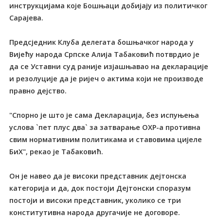
инструкцијама које Бошњаци добијају из политичког
Сарајева.
Предсједник Клуба делегата бошњачког народа у
Вијећу народа Српске Алија Табаковић потврдио је
да се Уставни суд раније изјашњавао на декларације
и резолуције да је ријеч о актима који не производе
правно дејство.
"Спорно је што је сама Декларација, без испуњења
услова `пет плус два` за затварање ОХР-а противна
свим нормативним политикама и ставовима цијеле
БиХ", рекао је Табаковић.
Он је навео да је високи представник дејтонска
категорија и да, док постоји Дејтонски споразум
постоји и високи представник, уколико се три
конститутивна народа другачије не договоре.