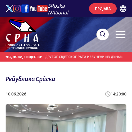
SRpska
ПРИЈАВА
NAtional
А И МОТОЦИКЛ ИЗ ДРУГОГ СВЈЕТСКОГ РАТА ИЗВУЧЕНИ ИЗ ДУНАВА
УНИФИЛ
НАЈНОВИЈЕ ВИЈЕСТИ:
Република Српска
10.06.2026
14:20:00