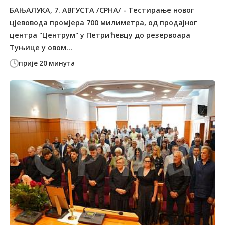
БАЊАЛУКА, 7. АВГУСТА /СРНА/ - Тестирање новог
цјевовода промјера 700 милиметра, од продајног
центра "Центрум" у Петрићевцу до резервоара
Туњице у овом...
прије 20 минута