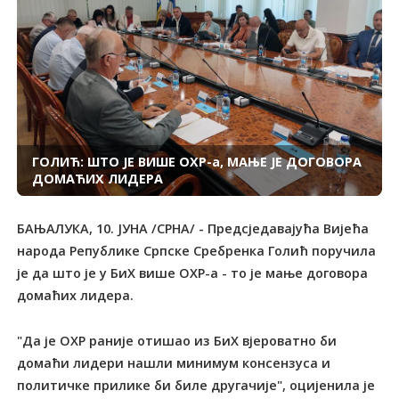
ГОЛИЋ: ШТО ЈЕ ВИШЕ ОХР-а, МАЊЕ ЈЕ ДОГОВОРА
ДОМАЋИХ ЛИДЕРА
БАЊАЛУКА, 10. ЈУНА /СРНА/ - Предсједавајућа Вијећа
народа Републике Српске Сребренка Голић поручила
је да што је у БиХ више ОХР-а - то је мање договора
домаћих лидера.
"Да је ОХР раније отишао из БиХ вјероватно би
домаћи лидери нашли минимум консензуса и
политичке прилике би биле другачије", оцијенила је