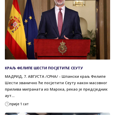
КРАЉ ФЕЛИПЕ ШЕСТИ ПОСЈЕТИЋЕ СЕУТУ
МАДРИД, 7. АВГУСТА /СРНА/ - Шпански краљ Фелипе
Шести званично ће посјетити Сеуту након масовног
прилива миграната из Марока, рекао је предсједник
аут...
прије 1 сат