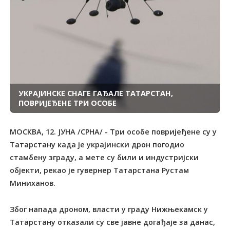
УКРАЈИНСКЕ СНАГЕ ГАЂАЛЕ ТАТАРСТАН,
ПОВРИЈЕЂЕНЕ ТРИ ОСОБЕ
МОСКВА, 12. ЈУНА /СРНА/ - Три особе повријеђене су у
Татарстану када је украјински дрон погодио
стамбену зграду, а мете су били и индустријски
објекти, рекао је гувернер Татарстана Рустам
Миниханов.
Због напада дроном, власти у граду Нижњекамск у
Татарстану отказали су све јавне догађаје за данас,