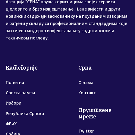
Агенција "СРНА" пружа корисницима својих сервиса
цјеловито и брзо извјештавање. Њене вијести и други
новински садржаји засновани су на поузданим изворима
и рађени у складу са професионалним стандардима које
захтијева модерно извјештавање у садржинском и
техничком погледу.
Категорије
Срна
Почетна
О нама
Српска памти
Контакт
Избори
Друштвене
Република Српска
мреже
ФБиХ
Twitter
Србија