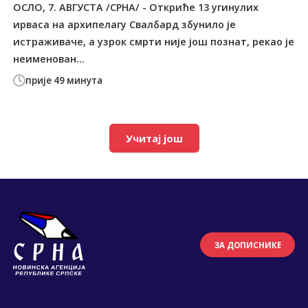
ОСЛО, 7. АВГУСТА /СРНА/ - Откриће 13 угинулих
ирваса на архипелагу Свалбард збунило је
истраживаче, а узрок смрти није још познат, рекао је
неименован...
прије 49 минута
Учитај још
ЗА ДОПИСНИКЕ