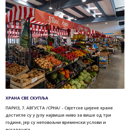
ХРАНА СВЕ СКУПЉА
ПАРИЗ, 7. АВГУСТА /СРНА/ - Свјетске цијене хране
достигле су у јулу највиши ниво за више од три
године, јер су неповољни временски услови и
ескалација...