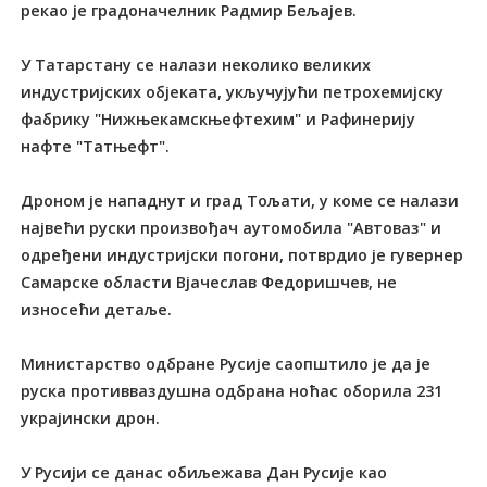
рекао је градоначелник Радмир Бељајев.
У Татарстану се налази неколико великих
индустријских објеката, укључујући петрохемијску
фабрику "Нижњекамскњефтехим" и Рафинерију
нафте "Татњефт".
Дроном је нападнут и град Тољати, у коме се налази
највећи руски произвођач аутомобила "Автоваз" и
одређени индустријски погони, потврдио је гувернер
Самарске области Вјачеслав Федоришчев, не
износећи детаље.
Министарство одбране Русије саопштило је да је
руска противваздушна одбрана ноћас оборила 231
украјински дрон.
У Русији се данас обиљежава Дан Русије као