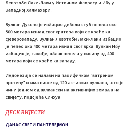
Левотоби Лаки-Лаки у Источном Флоресу и Ибу у
Западној Халмахери.
Вулкан Дуконо је избацио дебели стуб пепела око
500 метара изнад свог кратера који се креће ка
сјеверозападу. Вулкан Левотоби Лаки-Лаки избацио
је пепео око 400 метара изнад свог врха. Вулкан Ибу
избацио је, такође, облак пепела у висину од 400
метара који се креће ка западу.
Индонезија се налази на пацифичком "ватреном
прстену" и има више од 120 активних вулкана, што је
чини једном од вулкански најактивнијих земаља на
свијету, подсјећа Синхуа.
ДЕСК ВИЈЕСТИ
ДАНАС СВЕTИ ПАНTЕЛЕЈМОН