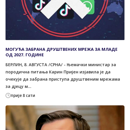
МОГУЋА ЗАБРАНА ДРУШТВЕНИХ МРЕЖА ЗА МЛАДЕ
ОД 2027. ГОДИНЕ
БЕРЛИН, 8. АВГУСТА /СРНА/ - Њемачки министар за
породична питања Карин Пријен изјавила је да
очекује да забрана приступа друштвеним мрежама
за дјецу м...
прије 8 сати