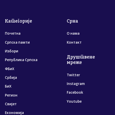
Категорије
Срна
Почетна
О нама
Српска памти
Контакт
Избори
Друштвене
Република Српска
мреже
ФБиХ
Twitter
Србија
Instagram
БиХ
Facebook
Регион
Youtube
Свијет
Економија