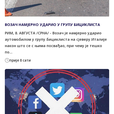
ВОЗАЧ НАМЈЕРНО УДАРИО У ГРУПУ БИЦИКЛИСТА
РИМ, 8. АВГУСТА /СРНА/ - Возач је намјерно ударио
аутомобилом у групу бициклиста на сјеверу Италије
након што се с њима посвађао, при чему је тешко
по...
прије 8 сати