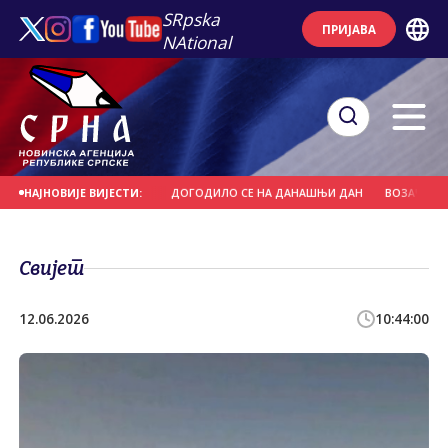
SRpska
ПРИЈАВА
NAtional
С СВЕTИ ПАНTЕЛЕЈМОН
ДОГОДИЛО СЕ НА ДАНАШЊИ ДАН
ВОЗАЧ НАМЈЕ
НАЈНОВИЈЕ ВИЈЕСТИ:
Свијет
12.06.2026
10:44:00