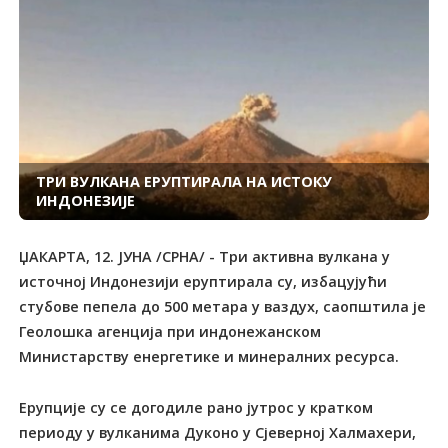
ТРИ ВУЛКАНА ЕРУПТИРАЛА НА ИСТОКУ
ИНДОНЕЗИЈЕ
ЏАКАРТА, 12. ЈУНА /СРНА/ - Три активна вулкана у
источној Индонезији еруптирала су, избацујући
стубове пепела до 500 метара у ваздух, саопштила је
Геолошка агенција при индонежанском
Министарству енергетике и минералних ресурса.
Ерупције су се догодиле рано јутрос у кратком
периоду у вулканима Дуконо у Сјеверној Халмахери,