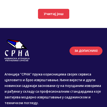
Учитај још
ЗА ДОПИСНИКЕ
Агенција "СРНА" пружа корисницима својих сервиса
цјеловито и брзо извјештавање. Њене вијести и други
новински садржаји засновани су на поузданим изворима
и рађени у складу са професионалним стандардима које
захтијева модерно извјештавање у садржинском и
техничком погледу.