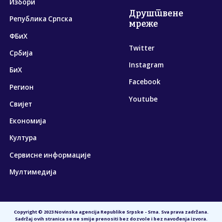
Избори
Друштвене
Република Српска
мреже
ФБиХ
Twitter
Србија
Instagram
БиХ
Facebook
Регион
Youtube
Свијет
Економија
Култура
Сервисне информације
Мултимедија
Copyright © 2023 Novinska agencija Republike Srpske - Srna. Sva prava zadržana.
Sadržaj ovih stranica se ne smije prenositi bez dozvole i bez navođenja izvora.