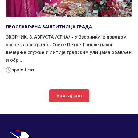
ПРОСЛАВЉЕНА ЗАШТИТНИЦА ГРАДА
ЗВОРНИК, 8. АВГУСТА /СРНА/ - У Зворнику је поводом
крсне славе града - Свете Петке Трнове након
вечерње службе и литије градским улицама обављен
и обр...
прије 1 сат
Учитај још