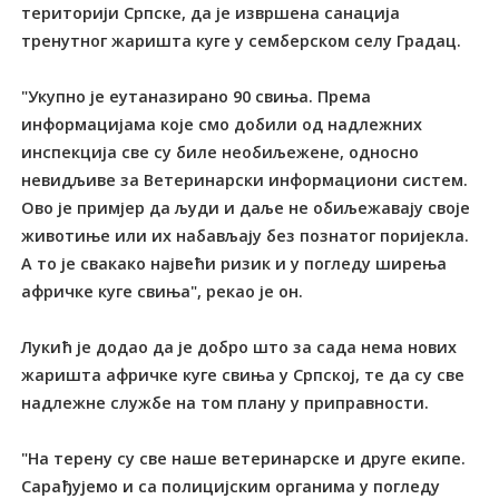
територији Српске, да је извршена санација
тренутног жаришта куге у семберском селу Градац.
"Укупно је еутаназирано 90 свиња. Према
информацијама које смо добили од надлежних
инспекција све су биле необиљежене, односно
невидљиве за Ветеринарски информациони систем.
Ово је примјер да људи и даље не обиљежавају своје
животиње или их набављају без познатог поријекла.
А то је свакако највећи ризик и у погледу ширења
афричке куге свиња", рекао је он.
Лукић је додао да је добро што за сада нема нових
жаришта афричке куге свиња у Српској, те да су све
надлежне службе на том плану у приправности.
"На терену су све наше ветеринарске и друге екипе.
Сарађујемо и са полицијским органима у погледу