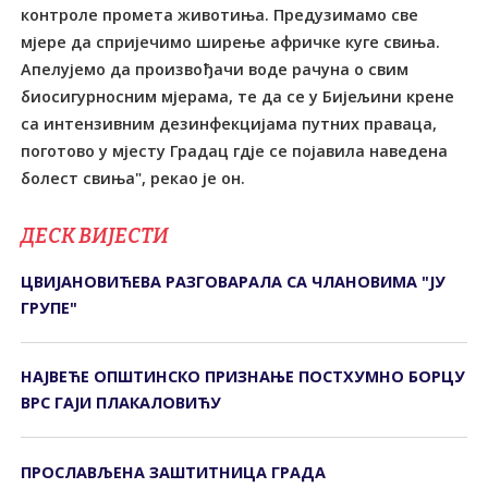
контроле промета животиња. Предузимамо све
мјере да спријечимо ширење афричке куге свиња.
Апелујемо да произвођачи воде рачуна о свим
биосигурносним мјерама, те да се у Бијељини крене
са интензивним дезинфекцијама путних праваца,
поготово у мјесту Градац гдје се појавила наведена
болест свиња", рекао је он.
ДЕСК ВИЈЕСТИ
ЦВИЈАНОВИЋЕВА РАЗГОВАРАЛА СА ЧЛАНОВИМА "ЈУ
ГРУПЕ"
НАЈВЕЋЕ ОПШТИНСКО ПРИЗНАЊЕ ПОСТХУМНО БОРЦУ
ВРС ГАЈИ ПЛАКАЛОВИЋУ
ПРОСЛАВЉЕНА ЗАШТИТНИЦА ГРАДА