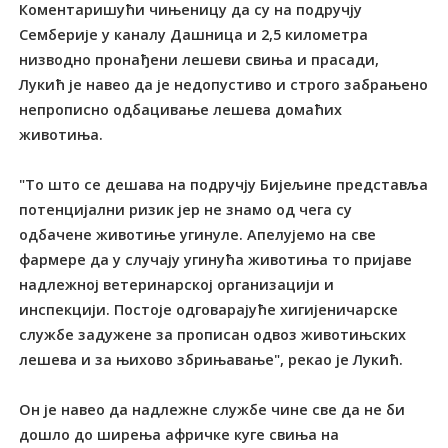
Коментаришући чињеницу да су на подручју
Семберије у каналу Дашница и 2,5 километра
низводно пронађени лешеви свиња и прасади,
Лукић је навео да је недопустиво и строго забрањено
непрописно одбацивање лешева домаћих
животиња.
"То што се дешава на подручју Бијељине представља
потенцијални ризик јер не знамо од чега су
одбачене животиње угинуле. Апелујемо на све
фармере да у случају угинућа животиња то пријаве
надлежној ветеринарској организацији и
инспекцији. Постоје одговарајуће хигијеничарске
службе задужене за прописан одвоз животињских
лешева и за њихово збрињавање", рекао је Лукић.
Он је навео да надлежне службе чине све да не би
дошло до ширења афричке куге свиња на