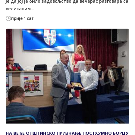
је да јој је било задовољство да вечерас разговара са
великаним...
прије 1 сат
НАЈВЕЋЕ ОПШТИНСКО ПРИЗНАЊЕ ПОСТХУМНО БОРЦУ