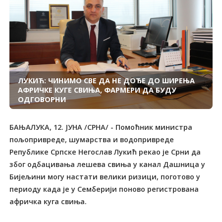
ЛУКИЋ: ЧИНИМО СВЕ ДА НЕ ДОЂЕ ДО ШИРЕЊА
АФРИЧКЕ КУГЕ СВИЊА, ФАРМЕРИ ДА БУДУ
ОДГОВОРНИ
БАЊАЛУКА, 12. ЈУНА /СРНА/ - Помоћник министра
пољопривреде, шумарства и водопривреде
Републике Српске Негослав Лукић рекао је Срни да
због одбацивања лешева свиња у канал Дашница у
Бијељини могу настати велики ризици, поготово у
периоду када је у Семберији поново регистрована
афричка куга свиња.