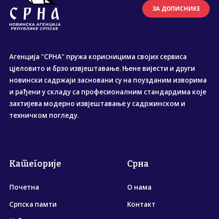
ЗА ДОПИСНИКЕ
Агенција "СРНА" пружа корисницима својих сервиса
цјеловито и брзо извјештавање. Њене вијести и други
новински садржаји засновани су на поузданим изворима
и рађени у складу са професионалним стандардима које
захтијева модерно извјештавање у садржинском и
техничком погледу.
Категорије
Срна
Почетна
О нама
Српска памти
Контакт