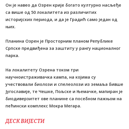
Он је навео да Озрен крије богато културно насљеђе
са више од 50 локалитета из различитих
историјских периода, и да је Градић само један од
њих.
Планина Озрен је Просторним планом Републике
Српске предвиђена за заштиту у рангу националног
парка.
На локалитету Озрена током три
научноистраживачка кампа, на којима су
учествовали биолози и спелеолози из земаља бивше
Југославије, те Чешке, Пољске и Њемачке, мапиран је
биодиверзитет ове планине са посебном пажњом на
пећински комплекс Мокра Мегара.
ДЕСК ВИЈЕСТИ