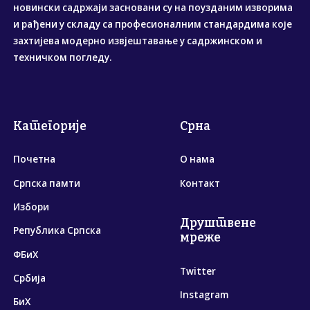
новински садржаји засновани су на поузданим изворима
и рађени у складу са професионалним стандардима које
захтијева модерно извјештавање у садржинском и
техничком погледу.
Категорије
Срна
Почетна
О нама
Српска памти
Контакт
Избори
Друштвене
Република Српска
мреже
ФБиХ
Twitter
Србија
Instagram
БиХ