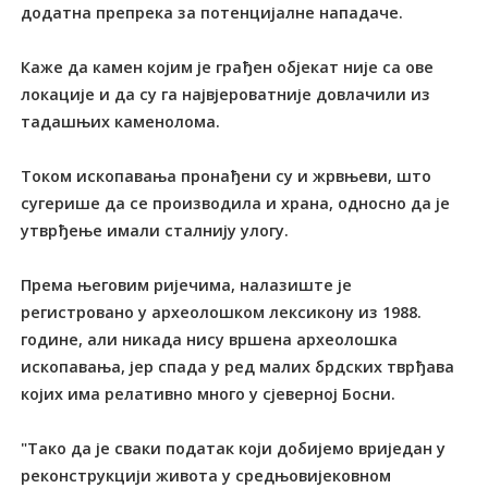
додатна препрека за потенцијалне нападаче.
Каже да камен којим је грађен објекат није са ове
локације и да су га највјероватније довлачили из
тадашњих каменолома.
Током ископавања пронађени су и жрвњеви, што
сугерише да се производила и храна, односно да је
утврђење имали сталнију улогу.
Према његовим ријечима, налазиште је
регистровано у археолошком лексикону из 1988.
године, али никада нису вршена археолошка
ископавања, јер спада у ред малих брдских тврђава
којих има релативно много у сјеверној Босни.
"Тако да је сваки податак који добијемо вриједан у
реконструкцији живота у средњовијековном