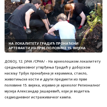
НА ЛОКАЛИТЕТУ ГРАДИЋ ПРОНАЂЕНИ
АРТЕФАКТИ ИЗ ПРВЕ ПОЛОВИНЕ 15. ВИЈЕКА
ДОБОЈ, 12. ЈУНА /СРНА/ - На археолошком локалитету
средњовјековног утврђења Градић у добојском
насељу Трбук пронађена је керамика, стакло,
животињске кости и други предмети из прве
половине 15. вијека, изјавио је археолог Регионалног
музеја Александар Јашаревић, који је водитељ
седмодневног истраживачког кампа.