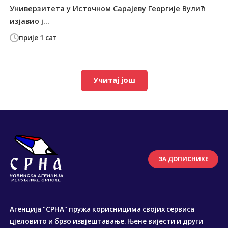
Универзитета у Источном Сарајеву Георгије Вулић
изјавио ј...
прије 1 сат
Учитај још
ЗА ДОПИСНИКЕ
Агенција "СРНА" пружа корисницима својих сервиса
цјеловито и брзо извјештавање. Њене вијести и други