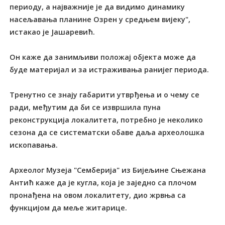
периоду, а најважније је да видимо динамику
насељавања планине Озрен у средњем вијеку",
истакао је Јашаревић.
Он каже да занимљиви положај објекта може да
буде материјал и за истраживања ранијег периода.
Тренутно се знају габарити утврђења и о чему се
ради, међутим да би се извршила пуна
реконструкција локалитета, потребно је неколико
сезона да се систематски обаве даља археолошка
ископавања.
Археолог Музеја "Семберија" из Бијељине Сњежана
Антић каже да је кугла, која је заједно са плочом
пронађена на овом локалитету, дио жрвња са
функцијом да меље житарице.