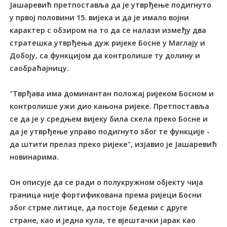
Јашаревић претпоставља да је утврђење подигнуто
у првој половини 15. вијека и да је имало војни
карактер с обзиром на то да се налази између два
стратешка утврђења дуж ријеке Босне у Маглају и
Добоју, са функцијом да контролише ту долину и
саобраћајницу.
"Тврђава има доминантан положај ријеком Босном и
контролише ужи дио кањона ријеке. Претпоставља
се да је у средњем вијеку била скела преко Босне и
да је утврђење управо подигнуто због те функције -
да штити прелаз преко ријеке", изјавио је Јашаревић
новинарима.
Он описује да се ради о полукружном објекту чија
граница није фортификована према ријеци Босни
због стрме литице, да постоје бедеми с друге
стране, као и једна кула, те вјештачки јарак као