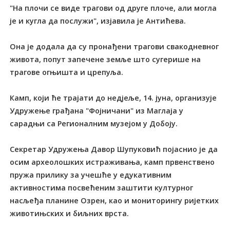
"На плочи се виде трагови од друге плоче, али могла
је и кугла да послужи", изјавила је Антићева.
Она је додала да су пронађени трагови свакодневног
живота, попут запечене земље што сугерише на
трагове огњишта и црепуља.
Камп, који ће трајати до недјеље, 14. јуна, организује
Удружење грађана "Фојничани" из Маглаја у
сарадњи са Регионалним музејом у Добоју.
Секретар Удружења Давор Шупуковић појаснио је да
осим археолошких истраживања, камп првенствено
пружа прилику за учешће у едукативним
активностима посвећеним заштити културног
насљеђа планине Озрен, као и мониторингу ријетких
животињских и биљних врста.