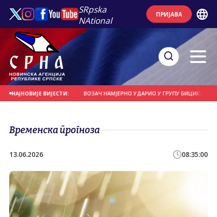
SRpska
ПРИЈАВА
NAtional
СЕ НА ДАНАШЊИ ДАН
ВОЗАЧ НАМЈЕРНО УДАРИО У ГРУПУ БИЦИКЛИСТА
НАЈНОВИЈЕ ВИЈЕСТИ:
Временска прогноза
13.06.2026
08:35:00