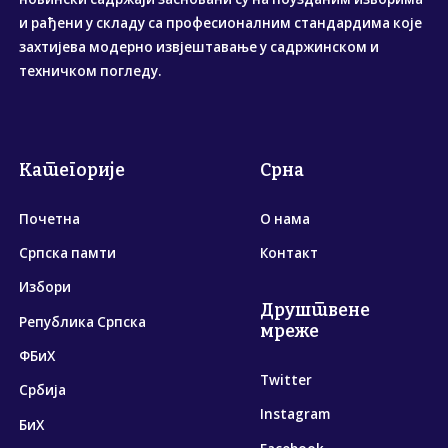
и рађени у складу са професионалним стандардима које
захтијева модерно извјештавање у садржинском и
техничком погледу.
Категорије
Срна
Почетна
О нама
Српска памти
Контакт
Избори
Друштвене
Република Српска
мреже
ФБиХ
Twitter
Србија
Instagram
БиХ