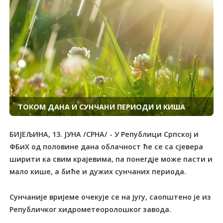
ТОКОМ ДАНА И СУНЧАНИ ПЕРИОДИ И КИША
БИЈЕЉИНА, 13. ЈУНА /СРНА/ - У Републици Српској и
ФБиХ од половине дана облачност ће се са сјевера
ширити ка свим крајевима, па понегдје може пасти и
мало кише, а биће и дужих сунчаних периода.
Сунчаније вријеме очекује се на југу, саопштено је из
Републичког хидрометеоролошког завода.