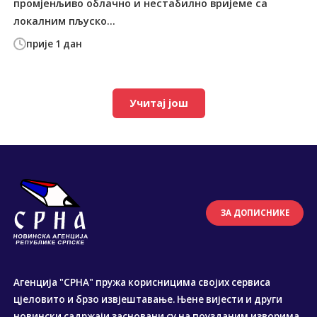
промјенљиво облачно и нестабилно вријеме са
локалним пљуско...
прије 1 дан
Учитај још
ЗА ДОПИСНИКЕ
Агенција "СРНА" пружа корисницима својих сервиса
цјеловито и брзо извјештавање. Њене вијести и други
новински садржаји засновани су на поузданим изворима