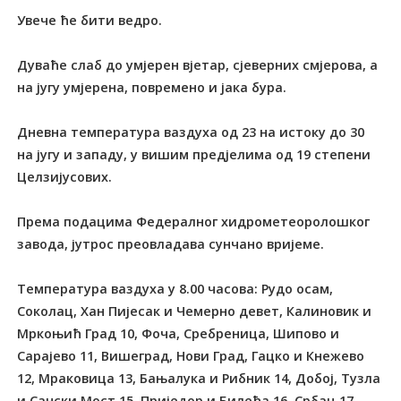
Увече ће бити ведро.
Дуваће слаб до умјерен вјетар, сјеверних смјерова, а
на југу умјерена, повремено и јака бура.
Дневна температура ваздуха од 23 на истоку до 30
на југу и западу, у вишим предјелима од 19 степени
Целзијусових.
Према подацима Федералног хидрометеоролошког
завода, јутрос преовладава сунчано вријеме.
Температура ваздуха у 8.00 часова: Рудо осам,
Соколац, Хан Пијесак и Чемерно девет, Калиновик и
Мркоњић Град 10, Фоча, Сребреница, Шипово и
Сарајево 11, Вишеград, Нови Град, Гацко и Кнежево
12, Мраковица 13, Бањалука и Рибник 14, Добој, Тузла
и Сански Мост 15, Приједор и Билећа 16, Србац 17,