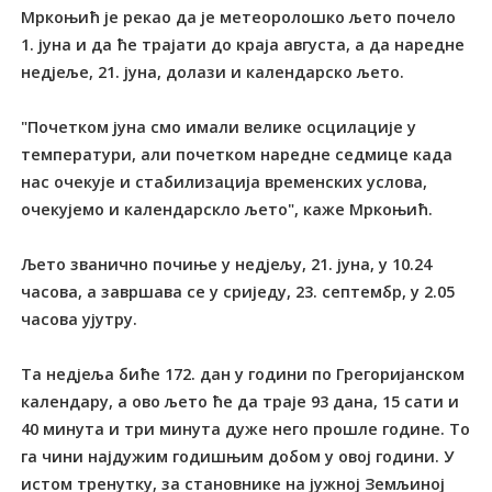
Мркоњић је рекао да је метеоролошко љето почело
1. јуна и да ће трајати до краја августа, а да наредне
недјеље, 21. јуна, долази и календарско љето.
"Почетком јуна смо имали велике осцилације у
температури, али почетком наредне седмице када
нас очекује и стабилизација временских услова,
очекујемо и календарскло љето", каже Мркоњић.
Љето званично почиње у недјељу, 21. јуна, у 10.24
часова, а завршава се у сриједу, 23. септембр, у 2.05
часова ујутру.
Та недјеља биће 172. дан у години по Грегоријанском
календару, а ово љето ће да траје 93 дана, 15 сати и
40 минута и три минута дуже него прошле године. То
га чини најдужим годишњим добом у овој години. У
истом тренутку, за становнике на јужној Земљиној