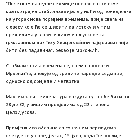
"Почетком наредне седмице поново нас очекуе
краткотрајна стабилизација, а у ноћи од понедјељка
на уторак нова пормјена временма, прије свега на
сјеверу које ће се ширити ка истоку и у тим
предјелима условити кишу и пљускове са
грмљавином док ће у Херцеговбини највјероватније
бити без падавина", рекао је Мркоњић.
Стабилизација времена се, према прогнози
Мркоњића, очекује од средине наредне седмице,
односно од сриједе и четвртка.
Максимална температура ваздуха сутра ће бити од
28 до 32, у вишим предјелима од 22 степена
Целзијусова.
Промјенљиво облачно са суначним периодима
очекује се у понедјељак, 15. јуна, када ће послије