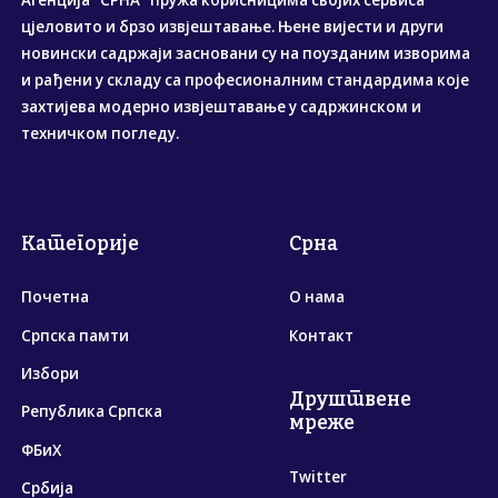
цјеловито и брзо извјештавање. Њене вијести и други
новински садржаји засновани су на поузданим изворима
и рађени у складу са професионалним стандардима које
захтијева модерно извјештавање у садржинском и
техничком погледу.
Категорије
Срна
Почетна
О нама
Српска памти
Контакт
Избори
Друштвене
Република Српска
мреже
ФБиХ
Twitter
Србија