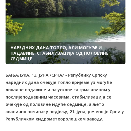
НАРЕДНИХ ДАНА ТОПЛО, АЛИ МОГУЋЕ И
ПАДАВИНЕ, СТАБИЛИЗАЦИЈА ОД ПОЛОВИНЕ
СЕДМИЦЕ
БАЊАЛУКА, 13. ЈУНА /СРНА/ - Републику Српску
наредних дана очекује топло вријеме уз могуће
локалне падавине и пљускове са грмљавином у
послијеподневним часовима, стабилизација се
очекује од половине идуће седмице, а љето
званично почиње у недјељу, 21. јуна, речено је Срни у
Републичком хидрометеоролошком заводу.