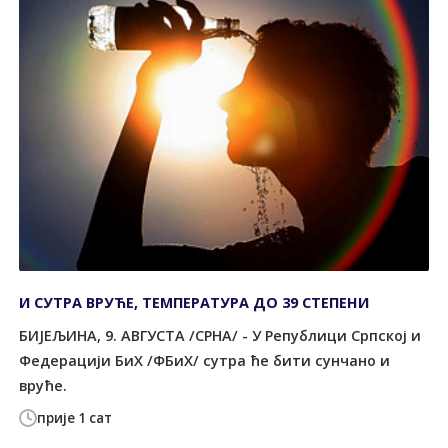
И СУТРА ВРУЋЕ, ТЕМПЕРАТУРА ДО 39 СТЕПЕНИ
БИЈЕЉИНА, 9. АВГУСТА /СРНА/ - У Републици Српској и
Федерацији БиХ /ФБиХ/ сутра ће бити сунчано и
вруће.
прије 1 сат