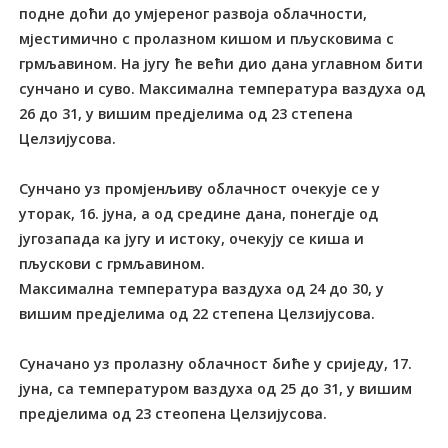
подне доћи до умјереног развоја облачности,
мјестимично с пролазном кишом и пљусковима с
грмљавином. На југу ће већи дио дана углавном бити
сунчано и суво. Максимална температура ваздуха од
26 до 31, у вишим предјелима од 23 степена
Целзијусова.
Сунчано уз промјенљиву облачност очекује се у
уторак, 16. јуна, а од средине дана, понегдје од
југозапада ка југу и истоку, очекују се киша и
пљускови с грмљавином.
Максимална температура ваздуха од 24 до 30, у
вишим предјелима од 22 степена Целзијусова.
Суначано уз пролазну облачност биће у сриједу, 17.
јуна, са температуром ваздуха од 25 до 31, у вишим
предјелима од 23 стеопена Целзијусова.