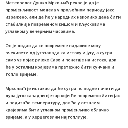
Метеоролог Душко Мркоњић рекао је да је
промјенљивост модела у прољећном периоду јако
изражено, али да ће у наредних неколико дана бити
стабилније повременом кишом и пљусковима
углавном у вечерњим часовима.
Он је додао да се повремене падавине могу
очекивети од југозапада ка истоку и југу, а сутра
само уз појас ријеке Саве и понегдје на истоку, док
ће у осталим крајевима претежно бити сунчано и
топло вријеме.
Мркоњић је истакао да ће сутра по подне почети да
дува југозсападни вјетар који ће повремено бити јак
и подизаће температуру, док ће у осталим
крајевима бити углавном промјенљиво облачно
вријеме, а у Херцеговини најтоплиује.