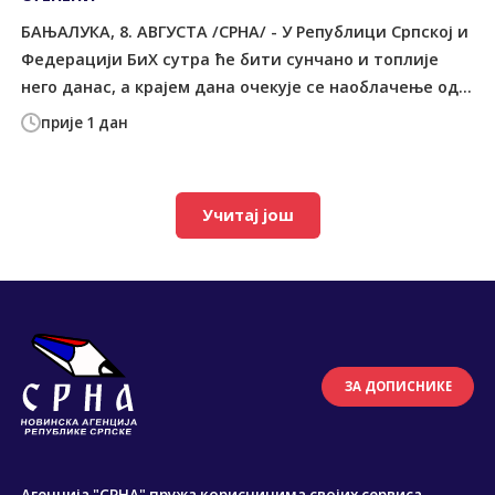
БАЊАЛУКА, 8. АВГУСТА /СРНА/ - У Републици Српској и
Федерацији БиХ сутра ће бити сунчано и топлије
него данас, а крајем дана очекује се наоблачење од...
прије 1 дан
Учитај још
ЗА ДОПИСНИКЕ
Агенција "СРНА" пружа корисницима својих сервиса