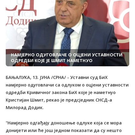
НАМЈЕРНО ОДУГОВЛАЧЕ О ОЦЈЕНИ УСТАВНОСТИ
ОДРЕДБИ КОЈЕ ЈЕ ШМИТ НАМЕТНУО
БАЊАЛУКА, 13. ЈУНА /СРНА/ - Уставни суд БиХ
намјерно одуговлачи са одлуком о оцјени уставности
одредби Кривичног закона БиХ које је наметнуо
Кристијан Шмит, рекао је предсједник СНСД-а
Милорад Додик.
"Намјерно одгађају доношење одлуке која се мора
донијети или ће још једном показати да су нешто