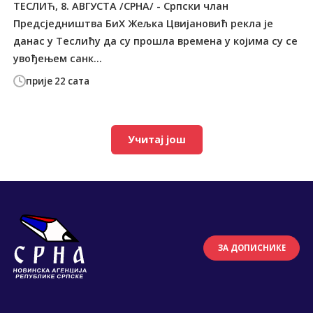
ТЕСЛИЋ, 8. АВГУСТА /СРНА/ - Српски члан
Предсједништва БиХ Жељка Цвијановић рекла је
данас у Теслићу да су прошла времена у којима су се
увођењем санк...
прије 22 сата
Учитај још
ЗА ДОПИСНИКЕ