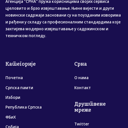
Агенција "СРНА" пружа корисницима својих сервиса
цјеловито и брзо извјештавање. Њене вијести и други
новински садржаји засновани су на поузданим изворима
и рађени у складу са професионалним стандардима које
захтијева модерно извјештавање у садржинском и
техничком погледу.
Категорије
Срна
Почетна
О нама
Српска памти
Контакт
Избори
Друштвене
Република Српска
мреже
ФБиХ
Twitter
Србија