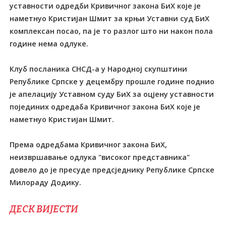
уставности одредби Кривичног закона БиХ које је
наметнуо Кристијан Шмит за крњи Уставни суд БиХ
комплексан посао, па је то разлог што ни након пола
године нема одлуке.
Клуб посланика СНСД-а у Народној скупштини
Републике Српске у децембру прошле године поднио
је апелацију Уставном суду БиХ за оцјену уставности
појединих одредаба Кривичног закона БиХ које је
наметнуо Кристијан Шмит.
Према одредбама Кривичног закона БиХ,
неизвршавање одлука "високог представника"
довело до је пресуде предсједнику Републике Српске
Милораду Додику.
ДЕСК ВИЈЕСТИ