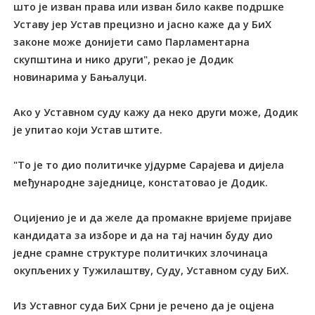
што је изван права или изван било какве подршке
Уставу јер Устав прецизно и јасно каже да у БиХ
законе може донијети само Парламентарна
скупштина и нико други", рекао је Додик
новинарима у Бањалуци.
Ако у Уставном суду кажу да неко други може, Додик
је упитао који Устав штите.
"То је то дио политичке ујдурме Сарајева и дијела
међународне заједнице, констатовао је Додик.
Оцијенио је и да желе да промакне вријеме пријаве
кандидата за изборе и да на тај начин буду дио
једне срамне структуре политичких злочинаца
окупљених у Тужилаштву, Суду, Уставном суду БиХ.
Из Уставног суда БиХ Срни је речено да је оцјена