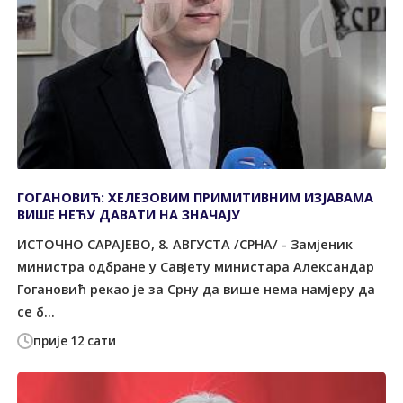
ГОГАНОВИЋ: ХЕЛЕЗОВИМ ПРИМИТИВНИМ ИЗЈАВАМА
ВИШЕ НЕЋУ ДАВАТИ НА ЗНАЧАЈУ
ИСТОЧНО САРАЈЕВО, 8. АВГУСТА /СРНА/ - Замјеник
министра одбране у Савјету министара Александар
Гогановић рекао је за Срну да више нема намјеру да
се б...
прије 12 сати