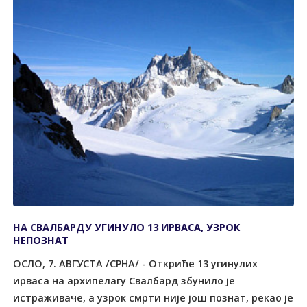
НА СВАЛБАРДУ УГИНУЛО 13 ИРВАСА, УЗРОК
НЕПОЗНАТ
ОСЛО, 7. АВГУСТА /СРНА/ - Откриће 13 угинулих
ирваса на архипелагу Свалбард збунило је
истраживаче, а узрок смрти није још познат, рекао је