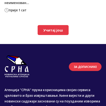
неименован...
прије 1 сат
Учитај још
ЗА ДОПИСНИКЕ
Агенција "СРНА" пружа корисницима својих сервиса
цјеловито и брзо извјештавање. Њене вијести и други
новински садржаји засновани су на поузданим изворима