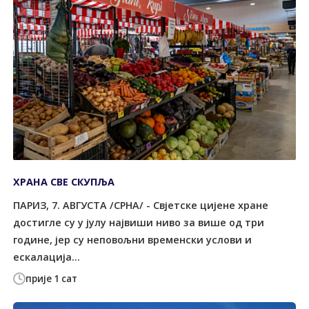
ХРАНА СВЕ СКУПЉА
ПАРИЗ, 7. АВГУСТА /СРНА/ - Свјетске цијене хране
достигле су у јулу највиши ниво за више од три
године, јер су неповољни временски услови и
ескалација...
прије 1 сат