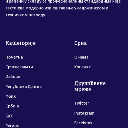
и рађени у складу са професионалним стандардима које
захтијева модерно извјештавање у садржинском и
техничком погледу.
Категорије
Срна
Почетна
О нама
Српска памти
Контакт
Избори
Друштвене
Република Српска
мреже
ФБиХ
Twitter
Србија
Instagram
БиХ
Facebook
Регион