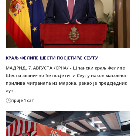
КРАЉ ФЕЛИПЕ ШЕСТИ ПОСЈЕТИЋЕ СЕУТУ
МАДРИД, 7. АВГУСТА /СРНА/ - Шпански краљ Фелипе
Шести званично ће посјетити Сеуту након масовног
прилива миграната из Марока, рекао је предсједник
аут...
прије 1 сат