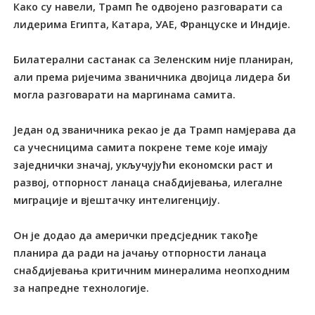
Како су навели, Трамп ће одвојено разговарати са
лидерима Египта, Катара, УАЕ, Француске и Индије.
Билатерални састанак са Зеленским није планиран,
али према ријечима званичника двојица лидера би
могла разговарати на маргинама самита.
Један од званичника рекао је да Трамп намјерава да
са учесницима самита покрене теме које имају
заједнички значај, укључујући економски раст и
развој, отпорност ланаца снабдијевања, илегалне
миграције и вјештачку интелигенцију.
Он је додао да амерички предсједник такође
планира да ради на јачању отпорности ланаца
снабдијевања критичним минералима неопходним
за напредне технологије.