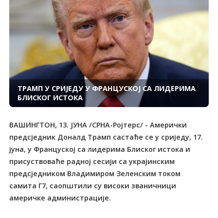
ТРАМП У СРИЈЕДУ У ФРАНЦУСКОЈ СА ЛИДЕРИМА
БЛИСКОГ ИСТОКА
ВАШИНГТОН, 13. ЈУНА /СРНА-Ројтерс/ - Амерички
предсједник Доналд Трамп састаће се у сриједу, 17.
јуна, у Француској са лидерима Блиског истока и
присуствоваће радној сесији са украјинским
предсједником Владимиром Зеленским током
самита Г7, саопштили су високи званичници
америчке администрације.