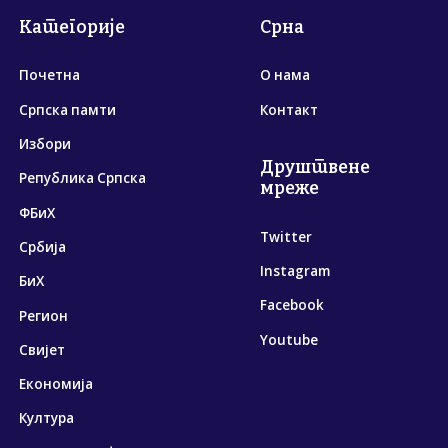
Категорије
Срна
Почетна
О нама
Српска памти
Контакт
Избори
Друштвене
Република Српска
мреже
ФБиХ
Twitter
Србија
Instagram
БиХ
Facebook
Регион
Youtube
Свијет
Економија
Култура