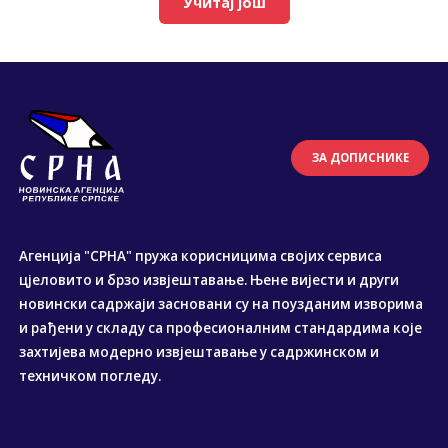
Учитај још
ЗА ДОПИСНИКЕ
Агенција "СРНА" пружа корисницима својих сервиса
цјеловито и брзо извјештавање. Њене вијести и други
новински садржаји засновани су на поузданим изворима
и рађени у складу са професионалним стандардима које
захтијева модерно извјештавање у садржинском и
техничком погледу.