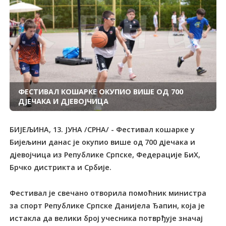
ФЕСТИВАЛ КОШАРКЕ ОКУПИО ВИШЕ ОД 700
ДЈЕЧАКА И ДЈЕВОЈЧИЦА
БИЈЕЉИНА, 13. ЈУНА /СРНА/ - Фестивал кошарке у
Бијељини данас је окупио више од 700 дјечака и
дјевојчица из Републике Српске, Федерације БиХ,
Брчко дистрикта и Србије.
Фестивал је свечано отворила помоћник министра
за спорт Републике Српске Данијела Ђапин, која је
истакла да велики број учесника потврђује значај