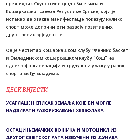
предједник Скупштине града Бијељина и
Кошаркашког савеза Републике Српске, који је
истакао да овакве манифестацје показују колико
спорт може допринијети развоју позитивних
друштвених врједности.
Он је честитао Кошаркашком клубу "Феникс баскет"
и Омладинском кошаркашком клубу "Кош" на
одличној организацији и труду који улажу у развој
спорта међу младима.
ДЕСК ВИЈЕСТИ
УСАГЛАШЕН СПИСАК ЗЕМАЉА КОЈЕ БИ МОГЛЕ
НАДЗИРАТИ РАЗОРУЖАВАЊЕ ХЕЗБОЛАХА
ОСТАЦИ ЊЕМАЧКИХ ВОЈНИКА И МОТОЦИКЛ ИЗ
ДРУГОГ СВЈЕТСКОГ РАТА ИЗВУЧЕНИ ИЗ ДУНАВА