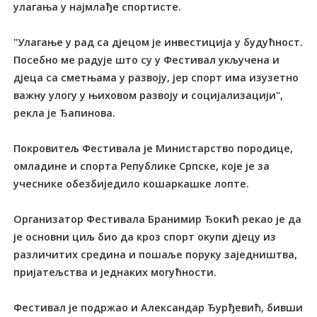
улагања у најмлађе спортисте.
"Улагање у рад са дјецом је инвестиција у будућност.
Посебно ме радује што су у Фестивал укључена и
дјеца са сметњама у развоју, јер спорт има изузетно
важну улогу у њиховом развоју и социјализацији",
рекла је Ђапинова.
Покровитељ Фестивала је Министарство породице,
омладине и спорта Републике Српске, које је за
учеснике обезбиједило кошаркашке лопте.
Организатор Фестивала Бранимир Ђокић рекао је да
је основни циљ био да кроз спорт окупи дјецу из
различитих средина и пошаље поруку заједништва,
пријатељства и једнаких могућности.
Фестивал је подржао и Александар Ђурђевић, бивши