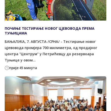
ПОЧИЊЕ ТЕСТИРАЊЕ НОВОГ ЦЈЕВОВОДА ПРЕМА
ТУЊИЦАМА
БАЊАЛУКА, 7. АВГУСТА /СРНА/ - Тестирање новог
цјевовода промјера 700 милиметра, од продајног
центра "Центрум" у Петрићевцу до резервоара
Туњице у овом...
прије 45 минута