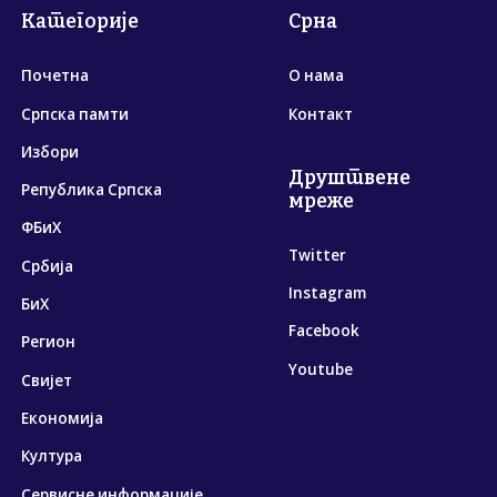
Категорије
Срна
Почетна
О нама
Српска памти
Контакт
Избори
Друштвене
Република Српска
мреже
ФБиХ
Twitter
Србија
Instagram
БиХ
Facebook
Регион
Youtube
Свијет
Економија
Култура
Сервисне информације