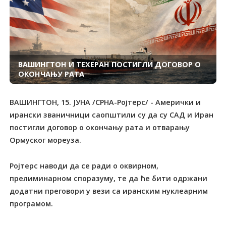
ВАШИНГТОН И ТЕХЕРАН ПОСТИГЛИ ДОГОВОР О
ОКОНЧАЊУ РАТА
ВАШИНГТОН, 15. ЈУНА /СРНА-Ројтерс/ - Амерички и
ирански званичници саопштили су да су САД и Иран
постигли договор о окончању рата и отварању
Ормуског мореуза.
Ројтерс наводи да се ради о оквирном,
прелиминарном споразуму, те да ће бити одржани
додатни преговори у вези са иранским нуклеарним
програмом.