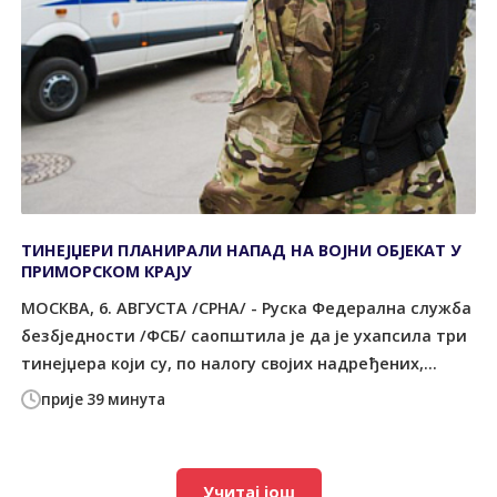
ТИНЕЈЏЕРИ ПЛАНИРАЛИ НАПАД НА ВОЈНИ ОБЈЕКАТ У
ПРИМОРСКОМ КРАЈУ
МОСКВА, 6. АВГУСТА /СРНА/ - Руска Федерална служба
безбједности /ФСБ/ саопштила је да је ухапсила три
тинејџера који су, по налогу својих надређених,...
прије 39 минута
Учитај још