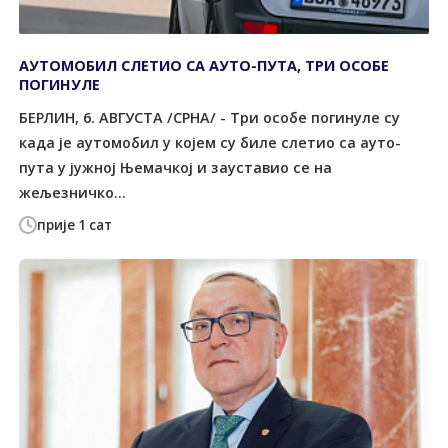
АУТОМОБИЛ СЛЕТИО СА АУТО-ПУТА, ТРИ ОСОБЕ
ПОГИНУЛЕ
БЕРЛИН, 6. АВГУСТА /СРНА/ - Три особе погинуле су
када је аутомобил у којем су биле слетио са ауто-
пута у јужној Њемачкој и зауставио се на
жељезничко...
прије 1 сат