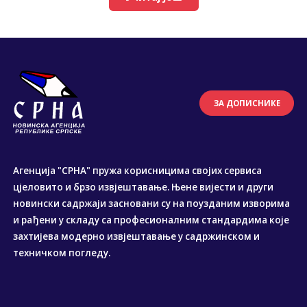
ЗА ДОПИСНИКЕ
Агенција "СРНА" пружа корисницима својих сервиса
цјеловито и брзо извјештавање. Њене вијести и други
новински садржаји засновани су на поузданим изворима
и рађени у складу са професионалним стандардима које
захтијева модерно извјештавање у садржинском и
техничком погледу.