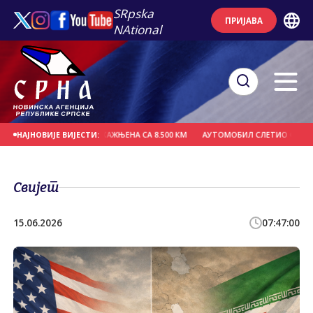
SRpska
ПРИЈАВА
NAtional
НИВУКОВИЋ - ПСС КАЖЊЕНА СА 8.500 КМ
АУТОМОБИЛ СЛЕТИО СА АУТО-ПУ
НАЈНОВИЈЕ ВИЈЕСТИ:
Свијет
15.06.2026
07:47:00