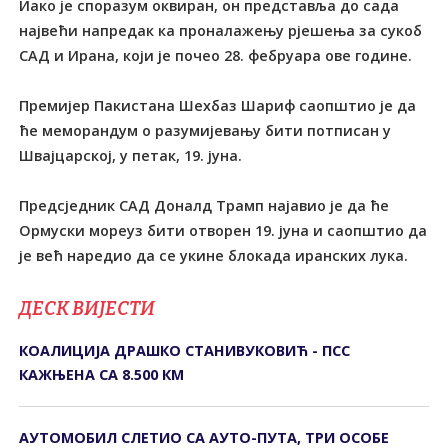
Иако је споразум оквиран, он представља до сада
највећи напредак ка проналажењу рјешења за сукоб
САД и Ирана, који је почео 28. фебруара ове године.
Премијер Пакистана Шехбаз Шариф саопштио је да
ће меморандум о разумијевању бити потписан у
Швајцарској, у петак, 19. јуна.
Предсједник САД Доналд Трамп најавио је да ће
Ормуски мореуз бити отворен 19. јуна и саопштио да
је већ наредио да се укине блокада иранских лука.
ДЕСК ВИЈЕСТИ
КОАЛИЦИЈА ДРАШКО СТАНИВУКОВИЋ - ПСС
КАЖЊЕНА СА 8.500 КМ
АУТОМОБИЛ СЛЕТИО СА АУТО-ПУТА, ТРИ ОСОБЕ