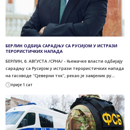
БЕРЛИН ОДБИЈА САРАДЊУ СА РУСИЈОМ У ИСТРАЗИ
ТЕРОРИСТИЧКИХ НАПАДА
БЕРЛИН, 6. АВГУСТА /СРНА/ - Њемачке власти одбијају
сарадњу са Русијом у истрази терористичких напада
на гасоводе "Сјеверни ток", рекао је замјеник ру...
прије 1 сат