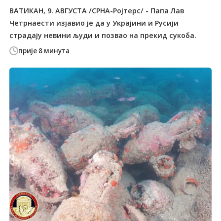
ВАТИКАН, 9. АВГУСТА /СРНА-Ројтерс/ - Папа Лав
Четрнаести изјавио је да у Украјини и Русији
страдају невини људи и позвао на прекид сукоба.
прије 8 минута