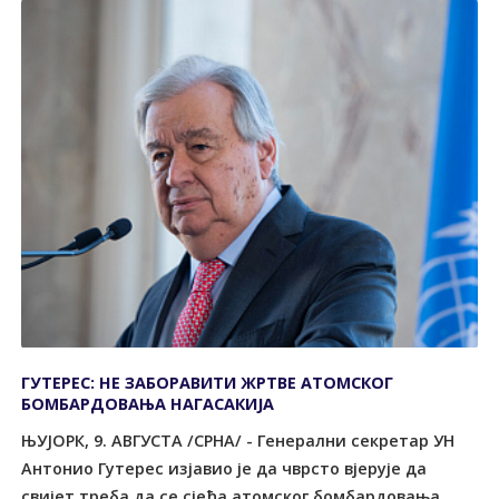
ГУТЕРЕС: НЕ ЗАБОРАВИТИ ЖРТВЕ АТОМСКОГ
БОМБАРДОВАЊА НАГАСАКИЈА
ЊУЈОРК, 9. АВГУСТА /СРНА/ - Генерални секретар УН
Антонио Гутeрес изјавио је да чврсто вјерује да
свијет треба да се сјећа атомског бомбардовања