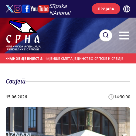
SRpska
ПРИЈАВА
NAtional
ИТИЧКОМ САРАЈЕВУ НАЈВИШЕ СМЕТА ЈЕДИНСТВО СРПСКЕ И СРБИЈЕ
ПИЛИПСО
НАЈНОВИЈЕ ВИЈЕСТИ:
Свијет
15.06.2026
14:30:00