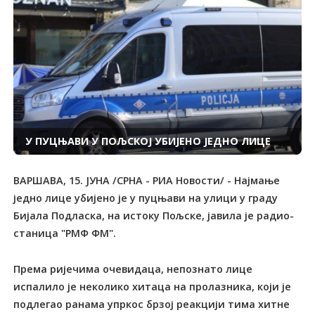
У ПУЦЊАВИ У ПОЉСКОЈ УБИЈЕНО ЈЕДНО ЛИЦЕ
ВАРШАВА, 15. ЈУНА /СРНА - РИА Новости/ - Најмање
једно лице убијено је у пуцњави на улици у граду
Бијала Подласка, на истоку Пољске, јавила је радио-
станица "РМФ ФМ".
Према ријечима очевидаца, непознато лице
испалило је неколико хитаца на пролазника, који је
подлегао ранама упркос брзој реакцији тима хитне