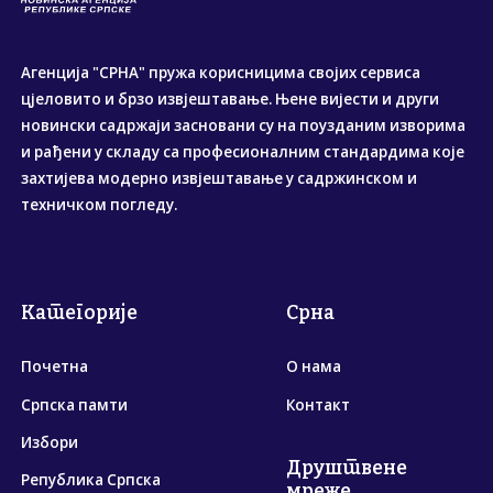
Агенција "СРНА" пружа корисницима својих сервиса
цјеловито и брзо извјештавање. Њене вијести и други
новински садржаји засновани су на поузданим изворима
и рађени у складу са професионалним стандардима које
захтијева модерно извјештавање у садржинском и
техничком погледу.
Категорије
Срна
Почетна
О нама
Српска памти
Контакт
Избори
Друштвене
Република Српска
мреже