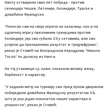
Нанту остварили свих пет побједа - против
селекција Чешке, Летоније, Холандије, Турске и
домаћина Француске.
"Поносан сам на своје играче на залагању, као и на
одличној игри у преломним тренуцима против
Холандије, јер смо губили 2:0 у сетовима, али смо
успјели да преокренемо резултат и тријумфујемо",
рекао је Стевић на београдском Аеродрому "Никола
Тесла" по доласку из Нанта.
На тој утакмици су, каже, показали велику жељу,
борбеност и карактер.
"У задњем мечу на турниру смо пред пуном двораном
побиједили домаћина Француску резултатом 3:0,
што је још један показатељ нашег карактера и
упорности", рекао је Стевић.