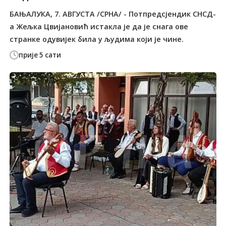
БАЊАЛУКА, 7. АВГУСТА /СРНА/ - Потпредсјендик СНСД-
а Жељка Цвијановић истакла је да је снага ове
странке одувијек била у људима који је чине.
прије 5 сати