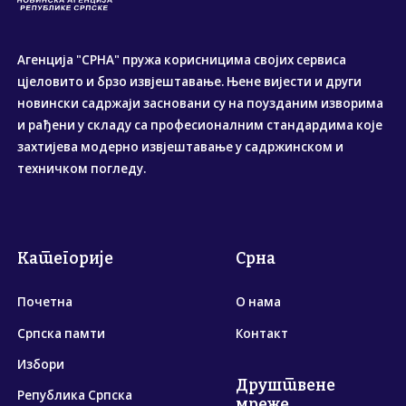
Агенција "СРНА" пружа корисницима својих сервиса
цјеловито и брзо извјештавање. Њене вијести и други
новински садржаји засновани су на поузданим изворима
и рађени у складу са професионалним стандардима које
захтијева модерно извјештавање у садржинском и
техничком погледу.
Категорије
Срна
Почетна
О нама
Српска памти
Контакт
Избори
Друштвене
Република Српска
мреже