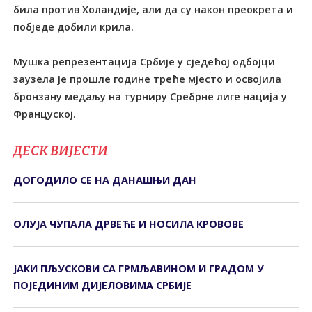
била против Холандије, али да су након преокрета и
побједе добили крила.
Мушка репрезентација Србије у сједећој одбојци
заузела је прошле године треће мјесто и освојила
бронзану медаљу на турниру Сребрне лиге нација у
Француској.
ДЕСК ВИЈЕСТИ
ДОГОДИЛО СЕ НА ДАНАШЊИ ДАН
ОЛУЈА ЧУПАЛА ДРВЕЋЕ И НОСИЛА КРОВОВЕ
ЈАКИ ПЉУСКОВИ СА ГРМЉАВИНОМ И ГРАДОМ У
ПОЈЕДИНИМ ДИЈЕЛОВИМА СРБИЈЕ