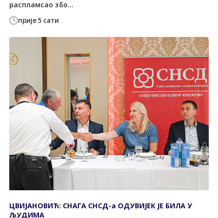
распламсао збо...
прије 5 сати
ЦВИЈАНОВИЋ: СНАГА СНСД-а ОДУВИЈЕК ЈЕ БИЛА У
ЉУДИМА