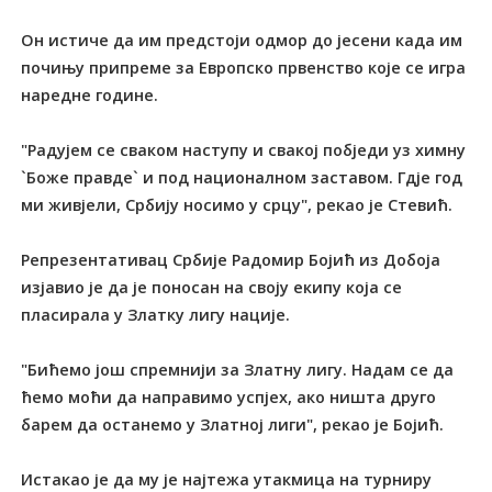
Он истиче да им предстоји одмор до јесени када им
почињу припреме за Европско првенство које се игра
наредне године.
"Радујем се сваком наступу и свакој побједи уз химну
`Боже правде` и под националном заставом. Гдје год
ми живјели, Србију носимо у срцу", рекао је Стевић.
Репрезентативац Србије Радомир Бојић из Добоја
изјавио је да је поносан на своју екипу која се
пласирала у Златку лигу нације.
"Бићемо још спремнији за Златну лигу. Надам се да
ћемо моћи да направимо успјех, ако ништа друго
барем да останемо у Златној лиги", рекао је Бојић.
Истакао је да му је најтежа утакмица на турниру