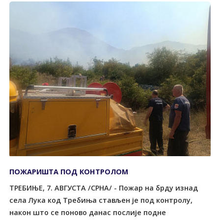
ПОЖАРИШТА ПОД КОНTРОЛОМ
ТРЕБИЊЕ, 7. АВГУСТА /СРНА/ - Пожар на брду изнад
села Лука код Tребиња стављен је под контролу,
након што се поново данас послије подне