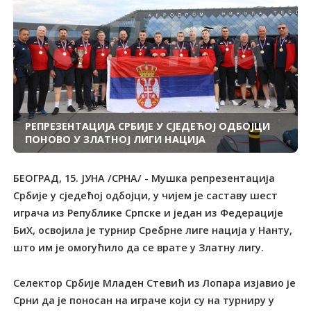
РЕПРЕЗЕНТАЦИЈА СРБИЈЕ У СЈЕДЕЋОЈ ОДБОЈЦИ
ПОНОВО У ЗЛАТНОЈ ЛИГИ НАЦИЈА
БЕОГРАД, 15. ЈУНА /СРНА/ - Мушка репрезентација
Србије у сједећој одбојци, у чијем је саставу шест
играча из Републике Српске и један из Федерације
БиХ, освојила је турнир Сребрне лиге нација у Нанту,
што им је омогућило да се врате у Златну лигу.
Селектор Србије Младен Стевић из Лопара изјавио је
Срни да је поносан на играче који су на турниру у