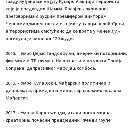
граду Буђановск на југу Русије. У акцији терориста
које је предводио Шамиљ Басајев - окончаној
преговорима с руским премијером Виктором
Черномирдином, послије којих су таоци ослобођени,
а терористима омогућено да се врате у Чеченију -
погинуло је више од 120 људи.
2013. - Умро Џејмс Гандолфини, амерички позоришни,
филмски и ТВ глумац. Најпознатији по улози Тонија
Сопрана, депресивног мафијашког боса.
2013. - Умро Ђула Хорн, мађарски политичар и
дипломата, премијер и министар спољних послова
Мађарске.
2017. - Умрла Карла Фенди, италијанска модна
креаторка, почасни предсједник "Фенди групе".