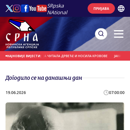
SRpska
ПРИЈАВА
NAtional
НАШЊИ ДАН
ОЛУЈА ЧУПАЛА ДРВЕЋЕ И НОСИЛА КРОВОВЕ
ЈАКИ ПЉУСКОВИ
НАЈНОВИЈЕ ВИЈЕСТИ:
Догодило се на данашњи дан
19.06.2026
07:00:00