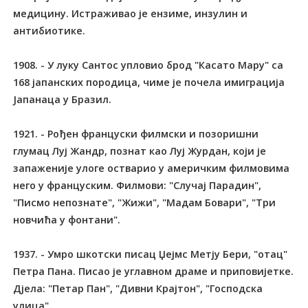
медицину. Истраживао је ензиме, инзулин и
антибиотике.
1908. - У луку Сантос упловио брод "Касато Мару" са
168 јапанских породица, чиме је почела имиграција
Јапанаца у Бразил.
1921. - Рођен француски филмски и позоришни
глумац Луј Жандр, познат као Луј Журдан, који је
запаженије улоге остварио у америчким филмовима
него у француским. Филмови: "Случај Парадин",
"Писмо непознате", "Жижи", "Мадам Бовари", "Три
новчића у фонтани".
1937. - Умро шкотски писац Џејмс Метју Бери, "отац"
Петра Пана. Писао је углавном драме и приповијетке.
Дјела: "Петар Пан", "Дивни Крајтон", "Господска
улица".