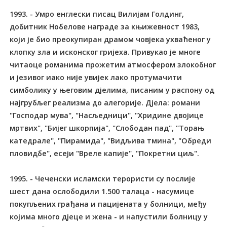
1993. - Умро енглески писац Вилијам Голдинг,
добитник Нобелове награде за књижевност 1983,
који је био преокупиран драмом човјека ухваћеног у
клопку зла и исконског гријеха. Привукао је многе
читаоце романима прожетим атмосфером злокобног
и језивог иако није увијек лако протумачити
симболику у његовим дјелима, писаним у распону од
најгрубљег реализма до алегорије. Дјела: романи
"Господар мува", "Насљедници", "Хридине двојице
мртвих", "Бијег шкорпија", "Слободан пад", "Торањ
катедрале", "Пирамида", "Видљива тмина", "Обреди
пловидбе", есеји "Вреле капије", "Покретни циљ".
1995. - Чеченски исламски терористи су послије
шест дана ослободили 1.500 талаца - насумице
покупљених грађана и пацијената у болници, међу
којима много дјеце и жена - и напустили болницу у