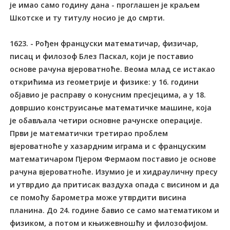
је имао само годину дана - проглашен је краљем
Шкотске и ту титулу носио је до смрти.
1623. - Рођен француски математичар, физичар,
писац и филозоф Блез Паскал, који је поставио
основе рачуна вјероватноће. Веома млад се истакао
открићима из геометрије и физике: у 16. години
објавио је расправу о конусним пресјецима, а у 18.
довршио конструисање математичке машине, која
је обављала четири основне рачунске операције.
Први је математички третирао проблем
вјероватноће у хазардним играма и с француским
математичаром Пјером Фермаом поставио је основе
рачуна вјероватноће. Изумио је и хидрауличну пресу
и утврдио да притисак ваздуха опада с висином и да
се помоћу барометра може утврдити висина
планина. До 24. године бавио се само математиком и
физиком, а потом и књижевношћу и филозофијом.