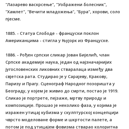
"Лазарево васкрсење", "Уображени болесник",
"Хамлет", "Вечити младожења", "Бура", хорови, соло
пјесме.
1885. - Статуа Слободе - француски поклон
Американцима - стигла у Њујорк из Француске.
1886. - Рођен српски сликар Јован Бијелић, члан
Српске академије наука, један од најзначајнијих
југословенских ликовних стваралаца између два
свјетска рата. Студирао је у Сарајеву, Кракову,
Паризу и Прагу. Сценограф Народног позоришта у
Београду, у којем је живио до смрти, постао је 1919.
Сликао је портрете, пејзаже, мртву природу и
композиције. Прошао је неколико фаза, у којима је
изражен утицај кубизма у скулптурској концепцији
чврсто моделоване форме и шкртости палете, а
потом је под утицајем фовизма стварао колоритна