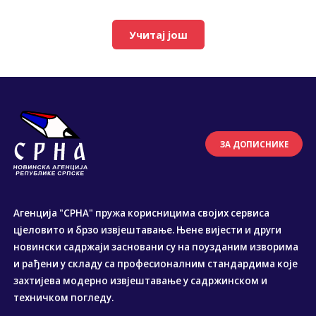
Учитај још
ЗА ДОПИСНИКЕ
Агенција "СРНА" пружа корисницима својих сервиса
цјеловито и брзо извјештавање. Њене вијести и други
новински садржаји засновани су на поузданим изворима
и рађени у складу са професионалним стандардима које
захтијева модерно извјештавање у садржинском и
техничком погледу.