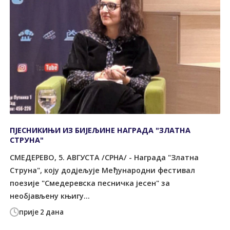
ПЈЕСНИКИЊИ ИЗ БИЈЕЉИНЕ НАГРАДА "ЗЛАТНА
СТРУНА"
СМЕДЕРЕВО, 5. АВГУСТА /СРНА/ - Награда "Златна
Струна", коју додјељује Међународни фестивал
поезије "Смедеревска песничка јесен" за
необјављену књигу...
прије 2 дана