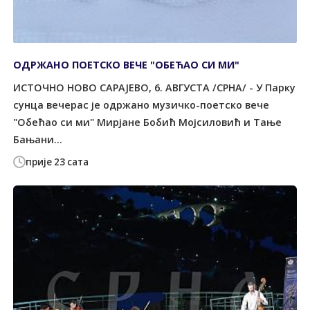
ОДРЖАНО ПОЕТСКО ВЕЧЕ "ОБЕЋАО СИ МИ"
ИСТОЧНО НОВО САРАЈЕВО, 6. АВГУСТА /СРНА/ - У Парку
сунца вечерас је одржано музичко-поетско вече
"Обећао си ми" Мирјане Бобић Мојсиловић и Тање
Бањани...
прије 23 сата