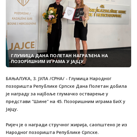
ГЛУМИЦА ДАНА ПОЛЕТАН НАГРАЂЕНА НА
ПОЗОРИШНИМ ИГРАМА У ЈАЈЦУ
БАЊАЛУКА, 3. ЈУЛА /СРНА/ - Глумица Народног
позоришта Републике Српске Дана Полетан добила
је награду за најбоље глумачко остварење у
представи "Шине" на 45. Позоришним играма БиХ у
Јајцу.
Ријеч је о награди стручног жирија, саопштено је из
Народног позоришта Републике Српске.