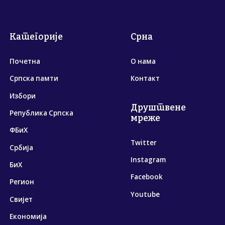
Категорије
Срна
Почетна
О нама
Српска памти
Контакт
Избори
Друштвене
Република Српска
мреже
ФБиХ
Twitter
Србија
Instagram
БиХ
Facebook
Регион
Youtube
Свијет
Економија