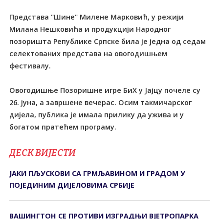
Представа "Шине" Милене Марковић, у режији
Милана Нешковића и продукцији Народног
позоришта Републике Српске била је једна од седам
селектованих представа на овогодишњем
фестивалу.
Овогодишње Позоришне игре БиХ у Јајцу почеле су
26. јуна, а завршене вечерас. Осим такмичарског
дијела, публика је имала прилику да ужива и у
богатом пратећем програму.
ДЕСК ВИЈЕСТИ
ЈАКИ ПЉУСКОВИ СА ГРМЉАВИНОМ И ГРАДОМ У
ПОЈЕДИНИМ ДИЈЕЛОВИМА СРБИЈЕ
ВАШИНГТОН СЕ ПРОТИВИ ИЗГРАДЊИ ВЈЕТРОПАРКА