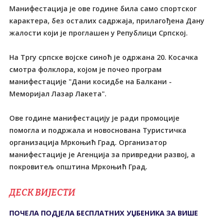
Манифестација је ове године била само спортског
карактера, без осталих садржаја, прилагођена Дану
жалости који је проглашен у Републици Српској.
На Тргу српске војске синоћ је одржана 20. Косачка
смотра фолклора, којом је почео програм
манифестације "Дани косидбе на Балкани -
Меморијал Лазар Лакета".
Ове године манифестацију је ради промоције
помогла и подржала и новоснована Туристичка
организација Мркоњић Град. Организатор
манифестације је Агенција за привредни развој, а
покровитељ општина Мркоњић Град.
ДЕСК ВИЈЕСТИ
ПОЧЕЛА ПОДЈЕЛА БЕСПЛАТНИХ УЏБЕНИКА ЗА ВИШЕ