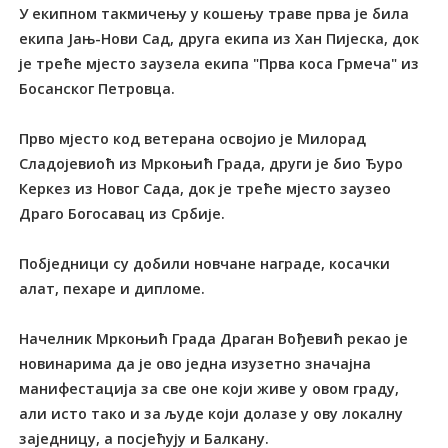
У екипном такмичењу у кошењу траве прва је била
екипа Јањ-Нови Сад, друга екипа из Хан Пијеска, док
је трећe мјесто заузела екипа "Прва коса Грмеча" из
Босанског Петровца.
Прво мјесто код ветерана освојио је Милорад
Сладојевиоћ из Мркоњић Града, други је био Ђуро
Керкез из Новог Сада, док је треће мјесто заузео
Драго Богосавац из Србије.
Побједници су добили новчане награде, косачки
алат, пехаре и дипломе.
Начелник Мркоњић Града Драган Вођевић рекао је
новинарима да је ово једна изузетно значајна
манифестација за све оне који живе у овом граду,
али исто тако и за људе који долазе у ову локалну
заједницу, а посјећују и Балкану.