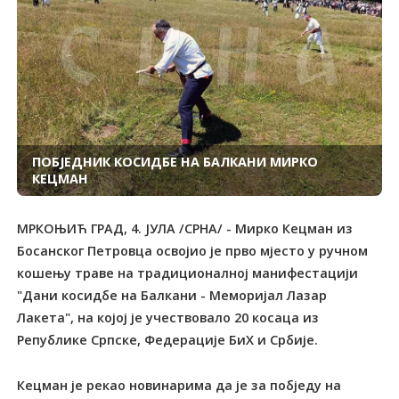
ПОБЈЕДНИК КОСИДБЕ НА БАЛКАНИ МИРКО
КЕЦМАН
МРКОЊИЋ ГРАД, 4. ЈУЛА /СРНА/ - Мирко Кецман из
Босанског Петровца освојио је прво мјесто у ручном
кошењу траве на традиционалној манифестацији
"Дани косидбе на Балкани - Меморијал Лазар
Лакета", на којој је учествовало 20 косаца из
Републике Српске, Федерације БиХ и Србије.
Кецман је рекао новинарима да је за побједу на