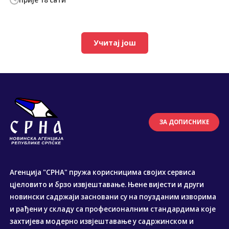
Учитај још
ЗА ДОПИСНИКЕ
Агенција "СРНА" пружа корисницима својих сервиса
цјеловито и брзо извјештавање. Њене вијести и други
новински садржаји засновани су на поузданим изворима
и рађени у складу са професионалним стандардима које
захтијева модерно извјештавање у садржинском и