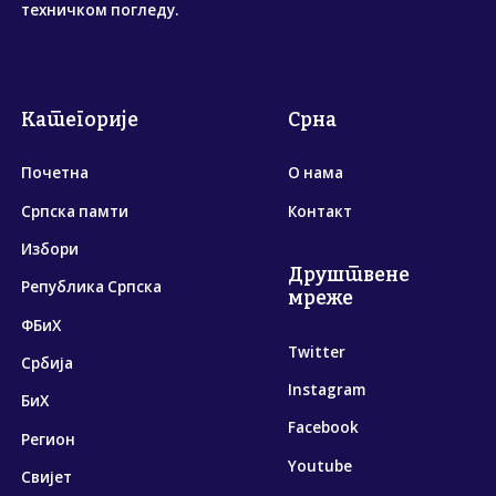
техничком погледу.
Категорије
Срна
Почетна
О нама
Српска памти
Контакт
Избори
Друштвене
Република Српска
мреже
ФБиХ
Twitter
Србија
Instagram
БиХ
Facebook
Регион
Youtube
Свијет