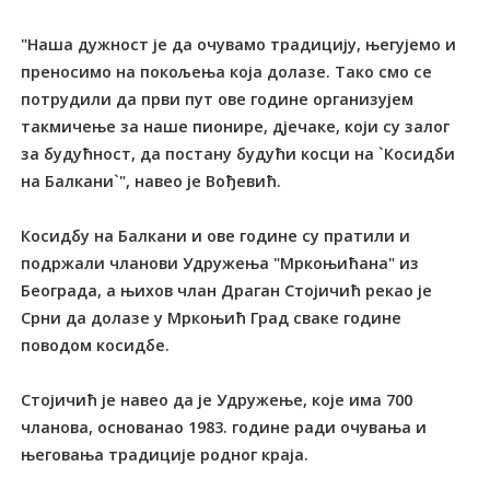
"Наша дужност је да очувамо традицију, његујемо и
преносимо на покољења која долазе. Тако смо се
потрудили да први пут ове године организујем
такмичење за наше пионире, дјечаке, који су залог
за будућност, да постану будући косци на `Косидби
на Балкани`", навео је Вођевић.
Косидбу на Балкани и ове године су пратили и
подржали чланови Удружења "Мркоњићана" из
Београда, а њихов члан Драган Стојичић рекао је
Срни да долазе у Мркоњић Град сваке године
поводом косидбе.
Стојичић је навео да је Удружење, које има 700
чланова, основанао 1983. године ради очувања и
његовања традиције родног краја.