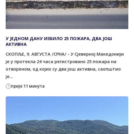
У ЈЕДНОМ ДАНУ ИЗБИЛО 25 ПОЖАРА, ДВА ЈОШ
АКТИВНА
СКОПЉЕ, 9. АВГУСТА /СРНА/ - У Сјеверној Македонији
је у протекла 24 часа регистровано 25 пожара на
отвореном, од којих су два још активна, саопштио
је...
прије 11 минута