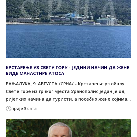
KРСТАРЕЊЕ УЗ СВЕТУ ГОРУ - ЈЕДИНИ НАЧИН ДА ЖЕНЕ
ВИДЕ МАНАСТИРЕ АТОСА
БАЊАЛУКА, 9. АВГУСТА /СРНА/ - Крстарење уз обалу
Свете Горе из грчког мјеста Уранополис један је од
ријетких начина да туристи, а посебно жене којима...
прије 3 сата