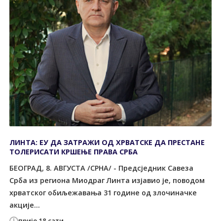
ЛИНТА: ЕУ ДА ЗАТРАЖИ ОД ХРВАТСКЕ ДА ПРЕСТАНЕ
ТОЛЕРИСАТИ КРШЕЊЕ ПРАВА СРБА
БЕОГРАД, 8. АВГУСТА /СРНА/ - Предсједник Савеза
Срба из региона Миодраг Линта изјавио је, поводом
хрватског обиљежавања 31 године од злочиначке
акције...
прије 18 сати