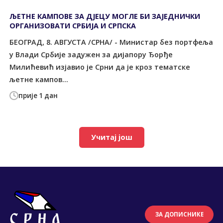
ЉЕТНЕ КАМПОВЕ ЗА ДЈЕЦУ МОГЛЕ БИ ЗАЈЕДНИЧКИ
ОРГАНИЗОВАТИ СРБИЈА И СРПСКА
БЕОГРАД, 8. АВГУСТА /СРНА/ - Министар без портфеља
у Влади Србије задужен за дијапору Ђорђе
Милићевић изјавио је Срни да је кроз тематске
љетне кампов...
прије 1 дан
Учитај још
ЗА ДОПИСНИКЕ