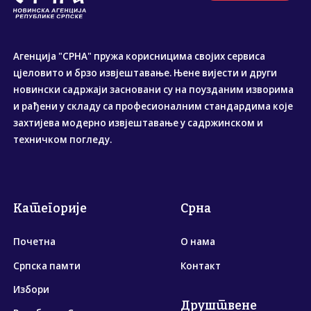
Агенција "СРНА" пружа корисницима својих сервиса
цјеловито и брзо извјештавање. Њене вијести и други
новински садржаји засновани су на поузданим изворима
и рађени у складу са професионалним стандардима које
захтијева модерно извјештавање у садржинском и
техничком погледу.
Категорије
Срна
Почетна
О нама
Српска памти
Контакт
Избори
Друштвене