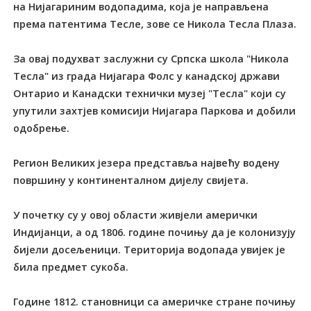
на Нијагариним водопадима, која је направљена
према патентима Тесле, зове се Никола Тесла Плаза.
За овај подухват заслужни су Српска школа "Никола
Тесла" из града Нијагара Фолс у канадској држави
Онтарио и Канадски технички музеј "Тесла" који су
упутили захтјев комисији Нијагара Паркова и добили
одобрење.
Регион Великих језера представља највећу водену
површину у континенталном дијелу свијета.
У почетку су у овој области живјели амерички
Индијанци, а од 1806. године почињу да је колонизују
бијели досељеници. Територија водопада увијек је
била предмет сукоба.
Године 1812. становници са америчке стране почињу