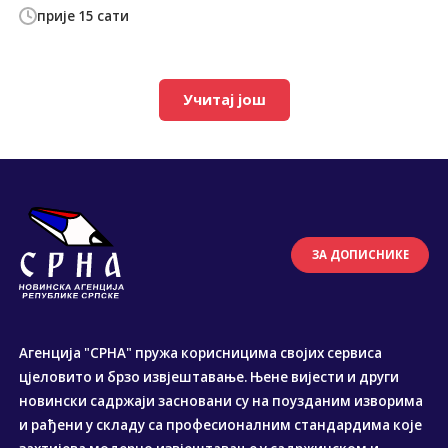
прије 15 сати
Учитај још
ЗА ДОПИСНИКЕ
Агенција "СРНА" пружа корисницима својих сервиса
цјеловито и брзо извјештавање. Њене вијести и други
новински садржаји засновани су на поузданим изворима
и рађени у складу са професионалним стандардима које