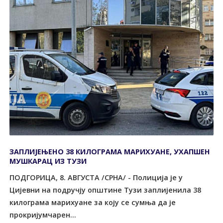
ЗАПЛИЈЕЊЕНО 38 КИЛОГРАМА МАРИХУАНЕ, УХАПШЕН
МУШКАРАЦ ИЗ ТУЗИ
ПОДГОРИЦА, 8. АВГУСТА /СРНА/ - Полиција је у
Цијевни на подручју општине Tузи заплијенила 38
килограма марихуане за коју се сумња да је
прокријумчарен...