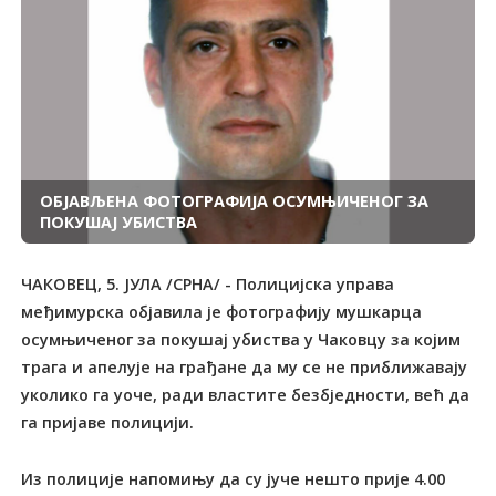
ОБЈАВЉЕНА ФОТОГРАФИЈА ОСУМЊИЧЕНОГ ЗА
ПОКУШАЈ УБИСТВА
ЧАКОВЕЦ, 5. ЈУЛА /СРНА/ - Полицијска управа
међимурска објавила је фотографију мушкарца
осумњиченог за покушај убиства у Чаковцу за којим
трага и апелује на грађане да му се не приближавају
уколико га уоче, ради властите безбједности, већ да
га пријаве полицији.
Из полиције напомињу да су јуче нешто прије 4.00