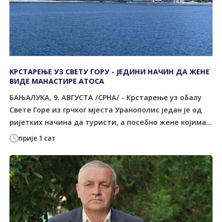
KРСТАРЕЊЕ УЗ СВЕТУ ГОРУ - ЈЕДИНИ НАЧИН ДА ЖЕНЕ
ВИДЕ МАНАСТИРЕ АТОСА
БАЊАЛУКА, 9. АВГУСТА /СРНА/ - Крстарење уз обалу
Свете Горе из грчког мјеста Уранополис један је од
ријетких начина да туристи, а посебно жене којима...
прије 1 сат