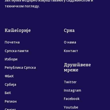
захтијева модерно извјештавање у садржинском и
техничком погледу.
Категорије
Срна
Почетна
О нама
Српска памти
Контакт
Избори
Друштвене
Република Српска
мреже
ФБиХ
Twitter
Србија
Instagram
БиХ
Facebook
Регион
Youtube
Свијет