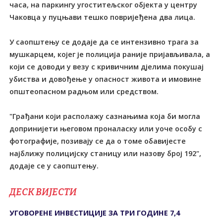
часа, на паркингу угоститељског објекта у центру
Чаковца у пуцњави тешко повријеђена два лица.
У саопштењу се додаје да се интензивно трага за
мушкарцем, којег је полиција раније пријављивала, а
који се доводи у везу с кривичним дјелима покушај
убиства и довођење у опасност живота и имовине
општеопасном радњом или средством.
"Грађани који располажу сазнањима која би могла
допринијети његовом проналаску или уоче особу с
фотографије, позивају се да о томе обавијесте
најближу полицијску станицу или назову број 192",
додаје се у саопштењу.
ДЕСК ВИЈЕСТИ
УГОВОРЕНЕ ИНВЕСТИЦИЈЕ ЗА ТРИ ГОДИНЕ 7,4