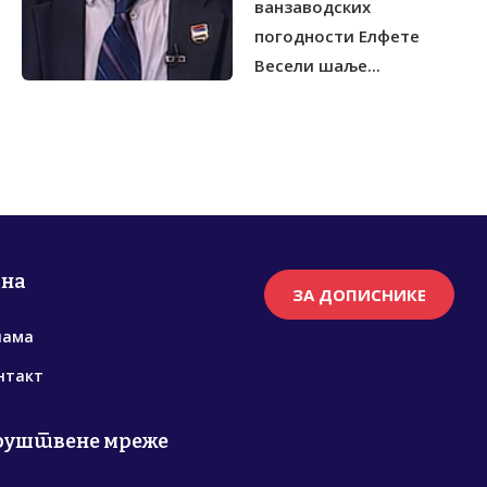
ванзаводских
погодности Елфете
Весели шаље...
рна
ЗА ДОПИСНИКЕ
нама
нтакт
руштвене мреже