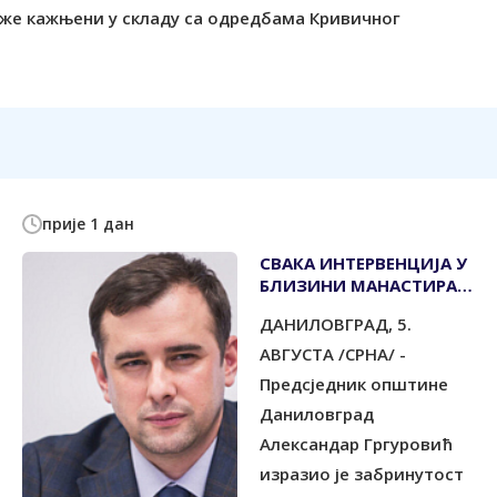
оже кажњени у складу са одредбама Кривичног
прије 1 дан
СВАКА ИНТЕРВЕНЦИЈА У
БЛИЗИНИ МАНАСТИРА
ОСТРОГ ЗАХТИЈЕВА
ДАНИЛОВГРАД, 5.
НАЈВИШИ СТЕПЕН
ОДГОВОРНОСТИ
АВГУСТА /СРНА/ -
Предсједник општине
Даниловград
Александар Гргуровић
изразио је забринутост