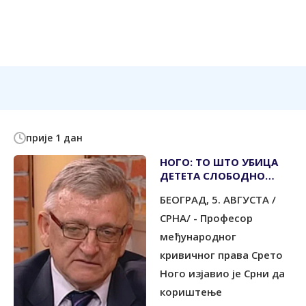
прије 1 дан
НОГО: ТО ШТО УБИЦА
ДЕТЕТА СЛОБОДНО
ХОДА ЗНАЧИ ДА ЈЕ
БЕОГРАД, 5. АВГУСТА /
ПРАВОСУЂЕ У БиХ
РУГЛО
СРНА/ - Професор
међународног
кривичног права Срето
Ного изјавио је Срни да
кориштење