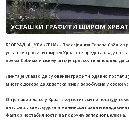
УСТАШКИ ГРАФИТИ ШИРОМ ХРВАТ
БЕОГРАД, 6. ЈУЛА /СРНА/ - Предсједник Савеза Срба из 
усташки графити широм Хрватске представљају наст
према Србима и свему што је српско, те апеловао да с
Линта је указао да су овакви графити одавно постали у
многих доказа да Хрватска живи заробљена у својој у
Он је навео да се у Хрватској истински не поштују те
антифашизам, људска и мањинска права и владавина пр
фактор нестабилности на подручју западног Балкана.