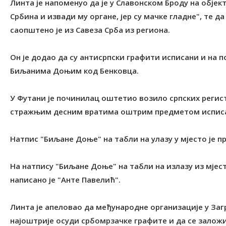
Линта је напоменуо да је у Славонском Броду на објек
Србина и извади му органе, јер су мачке гладне", те д
саопштено је из Савеза Срба из региона.
Он је додао да су антисрпски графити исписани и на по
Биљанима Доњим код Бенковца.
У Футани је починилац оштетио возило српских регис
стражњим десним вратима оштрим предметом исписао
Натпис "Биљане Доње" на табли на улазу у мјесто је пр
На натпису "Биљане Доње" на табли на излазу из мјест
написано је "Анте Павелић".
Линта је апеловао да међународне организације у Заг
најоштрије осуди србомрзачке графите и да се залож