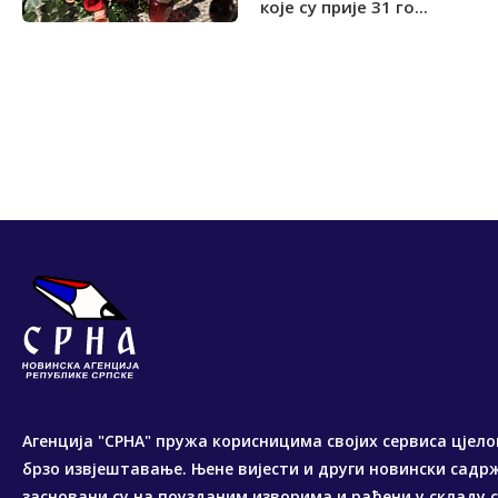
које су прије 31 го...
Агенција "СРНА" пружа корисницима својих сервиса цјело
брзо извјештавање. Њене вијести и други новински садр
засновани су на поузданим изворима и рађени у складу 