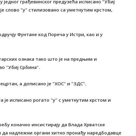
ту једног грађевинског предузећа исписано "Убиј
а је слово "у" стилизовано са уметнутим крстом,
дручју Фунтане код Пореча у Истри, као и у
тарских ознака тако што је на предњим и
 "Убиј Србина".
ецртан, а дописано је "ХОС" и "ЗДС".
а је исписано рогато "у" с уметнутим крстом и
ребу коначно инсистирају да Влада Хрватске
и да надлежни органи хитно пронађу наредбодавце