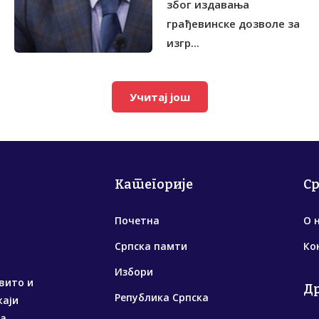
због издавања
грађевинске дозволе за
изгр...
Учитај још
Категорије
С
Почетна
О 
Српска памти
Ко
Избори
вито и
Д
Република Српска
жаји
са