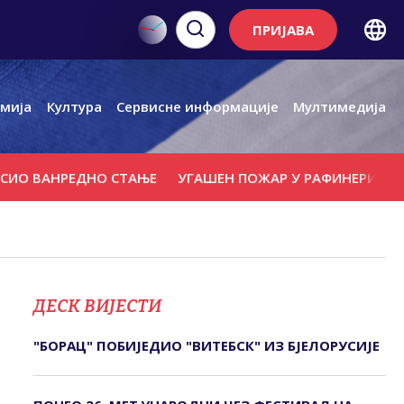
ПРИЈАВА
мија
Култура
Сервисне информације
Мултимедија
НРЕДНО СТАЊЕ
УГАШЕН ПОЖАР У РАФИНЕРИЈИ НАФТЕ И
ДЕСК ВИЈЕСТИ
"БОРАЦ" ПОБИЈЕДИО "ВИТЕБСК" ИЗ БЈЕЛОРУСИЈЕ