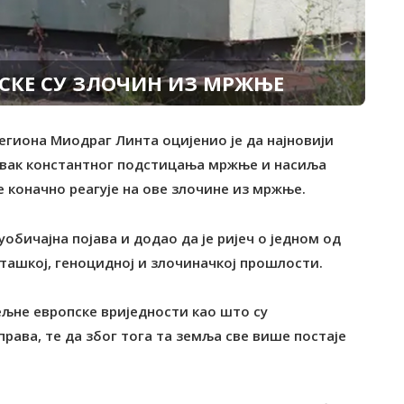
СКЕ СУ ЗЛОЧИН ИЗ МРЖЊЕ
региона Миодраг Линта оцијенио је да најновији
авак константног подстицања мржње и насиља
е коначно реагује на ове злочине из мржње.
обичајна појава и додао да је ријеч о једном од
сташкој, геноцидној и злочиначкој прошлости.
мељне европске вриједности као што су
ава, те да због тога та земља све више постаје