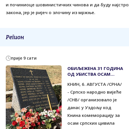
и починиоце шовинистичких чинова и да буду најстр
закона, јер је ријеч о злочину из мржње.
Регион
прије 9 сати
ОБИЉЕЖЕНА 31 ГОДИНА
ОД УБИСТВА ОСАМ
СРПСКИХ МЈЕШТАНА
КНИН, 6. АВГУСТА /СРНА/
УЗДОЉА КОД КНИНА
- Српско народно вијеће
/СНВ/ организовало је
данас у Уздољу код
Книна комеморацију за
осам српских цивила