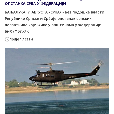
ОПСТАНКА СРБА У ФЕДЕРАЦИЈИ
БАЊАЛУКА, 7. АВГУСТА /СРНА/ - Без подршке власти
Републике Српске и Србије опстанак српских
повратника који живе у општинама у Федерацији
БиХ /ФБиХ/ б...
прије 17 сати