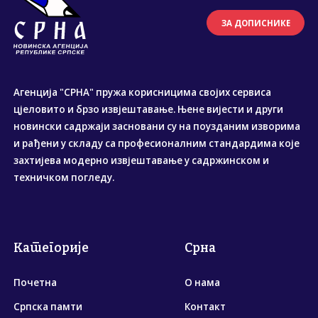
ЗА ДОПИСНИКЕ
Агенција "СРНА" пружа корисницима својих сервиса
цјеловито и брзо извјештавање. Њене вијести и други
новински садржаји засновани су на поузданим изворима
и рађени у складу са професионалним стандардима које
захтијева модерно извјештавање у садржинском и
техничком погледу.
Категорије
Срна
Почетна
О нама
Српска памти
Контакт