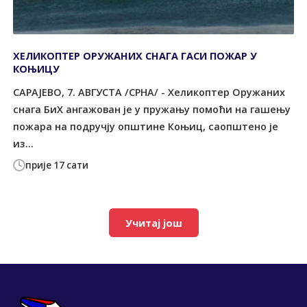
ХЕЛИКОПТЕР ОРУЖАНИХ СНАГА ГАСИ ПОЖАР У
КОЊИЦУ
САРАЈЕВО, 7. АВГУСТА /СРНА/ - Хеликоптер Оружаних
снага БиХ ангажован је у пружању помоћи на гашењу
пожара на подручју општине Коњиц, саопштено је
из...
прије 17 сати
Учитај још