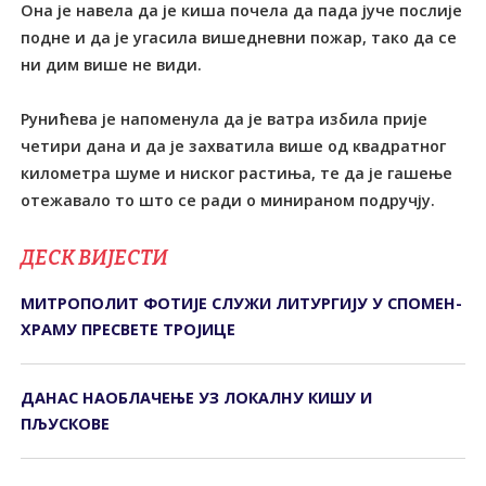
Она је навела да је киша почела да пада јуче послије
подне и да је угасила вишедневни пожар, тако да се
ни дим више не види.
Рунићева је напоменула да је ватра избила прије
четири дана и да је захватила више од квадратног
километра шуме и ниског растиња, те да је гашење
отежавало то што се ради о минираном подручју.
ДЕСК ВИЈЕСТИ
МИТРОПОЛИТ ФОТИЈЕ СЛУЖИ ЛИТУРГИЈУ У СПОМЕН-
ХРАМУ ПРЕСВЕТЕ ТРОЈИЦЕ
ДАНАС НАОБЛАЧЕЊЕ УЗ ЛОКАЛНУ КИШУ И
ПЉУСКОВЕ