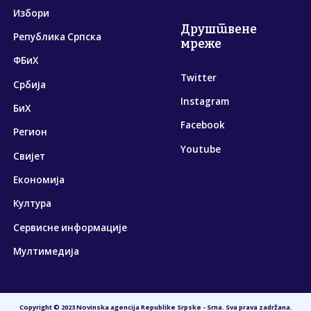
Избори
Друштвене
Република Српска
мреже
ФБиХ
Twitter
Србија
Instagram
БиХ
Facebook
Регион
Youtube
Свијет
Економија
Култура
Сервисне информације
Мултимедија
Copyright © 2023 Novinska agencija Republike Srpske - Srna. Sva prava zadržana.