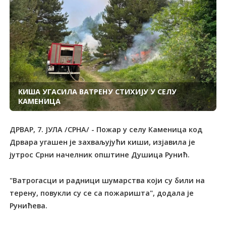
КИША УГАСИЛА ВАТРЕНУ СТИХИЈУ У СЕЛУ
КАМЕНИЦА
ДРВАР, 7. ЈУЛА /СРНА/ - Пожар у селу Каменица код
Дрвара угашен је захваљујући киши, изјавила је
јутрос Срни начелник општине Душица Рунић.
"Ватрогасци и радници шумарства који су били на
терену, повукли су се са пожаришта", додала је
Рунићева.