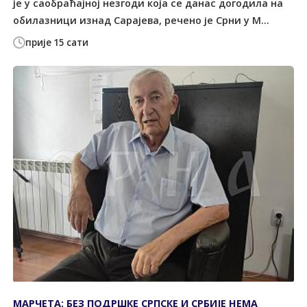
је у саобраћајној незгоди која се данас догодила на
обилазници изнад Сарајева, речено је Срни у М...
прије 15 сати
МАРЧЕТА: БЕЗ ПОДРШКЕ СРПСКЕ И СРБИЈЕ НЕМА