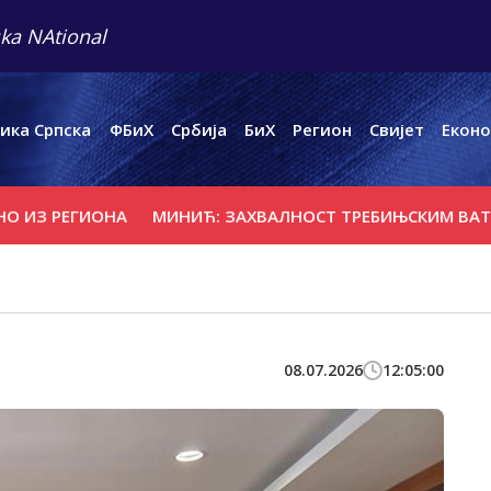
ka NAtional
ика Српска
ФБиХ
Србија
БиХ
Регион
Свијет
Еконо
 РЕГИОНА
МИНИЋ: ЗАХВАЛНОСТ ТРЕБИЊСКИМ ВАТРОГА
08.07.2026
12:05:00