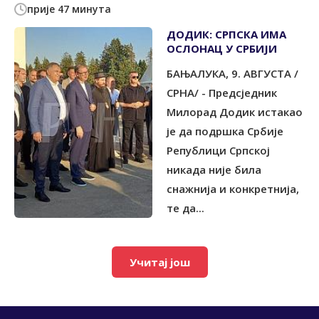
прије 47 минута
ДОДИК: СРПСКА ИМА
ОСЛОНАЦ У СРБИЈИ
БАЊАЛУКА, 9. АВГУСТА /
СРНА/ - Предсједник
Милорад Додик истакао
је да подршка Србије
Републици Српској
никада није била
снажнија и конкретнија,
те да...
Учитај још