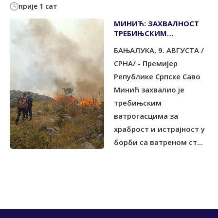
прије 1 сат
МИНИЋ: ЗАХВАЛНОСТ
ТРЕБИЊСКИМ
ВАТРОГАСЦИМА ЗА
БАЊАЛУКА, 9. АВГУСТА /
ИСТРАЈНОСТ
СРНА/ - Премијер
Републике Српске Саво
Минић захвалио је
требињским
ватрогасцима за
храброст и истрајност у
борби са ватреном ст...