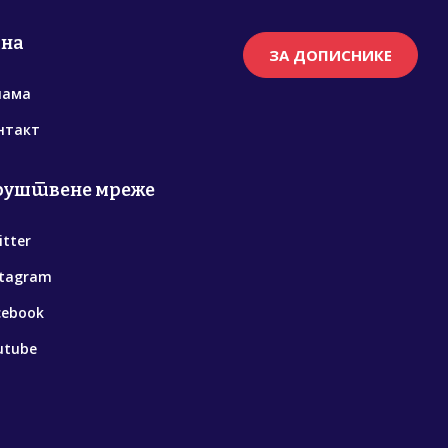
рна
ЗА ДОПИСНИКЕ
нама
нтакт
руштвене мреже
itter
stagram
cebook
utube