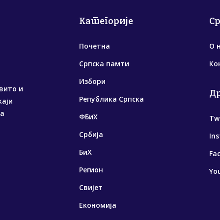
Категорије
С
Почетна
О 
Српска памти
Ко
Избори
вито и
Д
Република Српска
жаји
са
ФБиХ
Tw
Србија
In
БиХ
Fa
Регион
Yo
Свијет
Економија