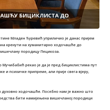
АШЋУ БИЦИКЛИСТА ДО
штине Младен Ђуревић уприличио је данас пријем
дана кренути на хуманитарно ходочашће до
вишечлану породицу Пецикоза.
 Мучибабић рекао је да је пред бициклистима пут
е и психичке припреме, али прије свега вјеру,
 и духовно ходочашће. Посебно нам је важно што
средства бити намијењена вишечланој породици