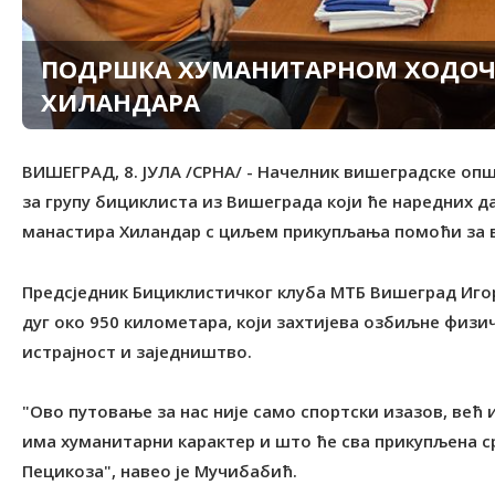
ПОДРШКА ХУМАНИТАРНОМ ХОДОЧ
ХИЛАНДАРА
ВИШЕГРАД, 8. ЈУЛА /СРНА/ - Начелник вишеградске оп
за групу бициклиста из Вишеграда који ће наредних 
манастира Хиландар с циљем прикупљања помоћи за 
Предсједник Бициклистичког клуба МТБ Вишеград Игор
дуг око 950 километара, који захтијева озбиљне физичк
истрајност и заједништво.
"Ово путовање за нас није само спортски изазов, већ
има хуманитарни карактер и што ће сва прикупљена 
Пецикоза", навео је Мучибабић.