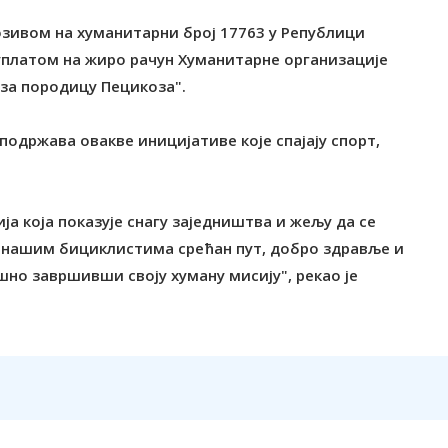
озивом на хуманитарни број 17763 у Републици
и уплатом на жиро рачун Хуманитарне организације
 за породицу Пецикоза".
одржава овакве иницијативе које спајају спорт,
ја која показује снагу заједништва и жељу да се
м нашим бициклистима срећан пут, добро здравље и
шно завршивши своју хуману мисију", рекао је