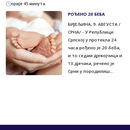
прије 45 минута
РОЂЕНО 20 БЕБА
БИЈЕЉИНА, 9. АВГУСТА /
СРНА/ - У Републици
Српској у протекла 24
часа рођено је 20 беба,
и то седам дјевојчица и
13 дјечака, речено је
Срни у породилиш...