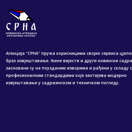
Агенција "СРНА" пружа корисницима својих сервиса цјело
брзо извјештавање. Њене вијести и други новински садр
засновани су на поузданим изворима и рађени у складу 
професионалним стандардима које захтијева модерно
извјештавање у садржинском и техничком погледу.