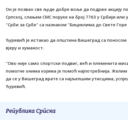
Он је позвао све људе добре воље да подрже акцију п
Српској, слањем СМС поруке на број 7763 у Србији ил
"Срби за Србе" са назнаком "Бициклима до Свете Горе
Ђуревић је истакао да општина Вишеград са поносом п
вјеру и хуманост.
"Ово није само спортски подвиг, већ и племенита миси
помогне онима којима је помоћ најпотребнија. Жели
да се у Вишеград врате са најљепшим утисцима, успје
Ђуревић.
Република Српска