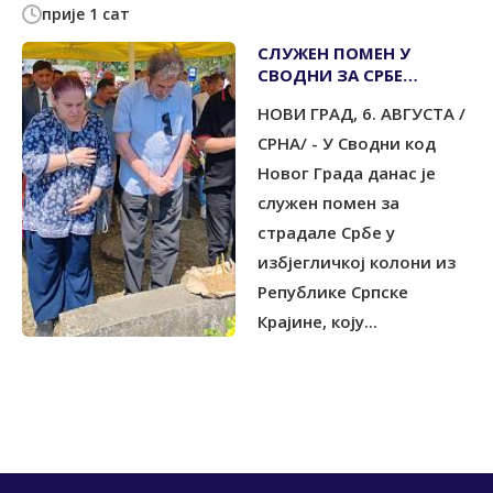
прије 1 сат
СЛУЖЕН ПОМЕН У
СВОДНИ ЗА СРБЕ
УБИЈЕНЕ У
НОВИ ГРАД, 6. АВГУСТА /
ИЗБЈЕГЛИЧКОЈ КОЛОНИ
1995.
СРНА/ - У Сводни код
Новог Града данас је
служен помен за
страдале Србе у
избјегличкој колони из
Републике Српске
Крајине, коју...