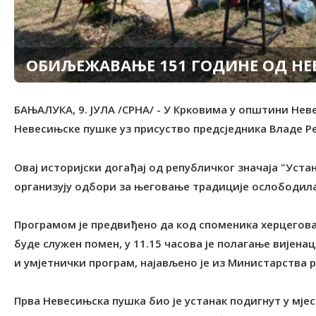
ОБИЉЕЖАВАЊЕ 151 ГОДИНЕ ОД НЕ
БАЊАЛУКА, 9. ЈУЛА /СРНА/ - У Крковима у општини Не
Невесињске пушке уз присуство предсједника Владе Р
Овај историјски догађај од републичког значаја "Уст
организују одбори за његовање традиције ослободила
Програмом је предвиђено да код споменика херцегова
буде служен помен, у 11.15 часова је полагање вијенац
и умјетнички програм, најављено је из Министарства 
Прва Невесињска пушка био је устанак подигнут у мјес