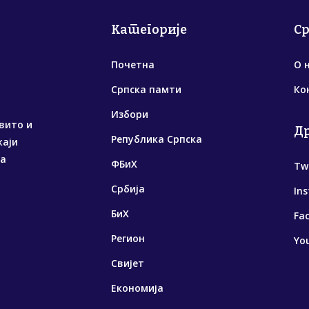
Категорије
С
Почетна
О 
Српска памти
Ко
Избори
вито и
Д
Република Српска
жаји
са
ФБиХ
Tw
Србија
In
БиХ
Fa
Регион
Yo
Свијет
Економија