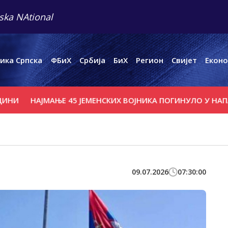
ska NAtional
ика Српска
ФБиХ
Србија
БиХ
Регион
Свијет
Еконо
АЈМАЊЕ 45 ЈЕМЕНСКИХ ВОЈНИКА ПОГИНУЛО У НАПАДИМА 
09.07.2026
07:30:00