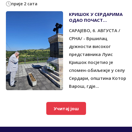
прије 2 сата
КРИШОК У СЕРДАРИМА
ОДАО ПОЧАСТ
УБИЈЕНИМ СРПСКИМ
САРАЈЕВО, 6. АВГУСТА /
ЦИВИЛИМА
СРНА/ - Вршилац
дужности високог
представника Луис
Кришок посјетио је
спомен-обиљежје у селу
Сердари, општина Котор
Варош, гдје...
Учитај још