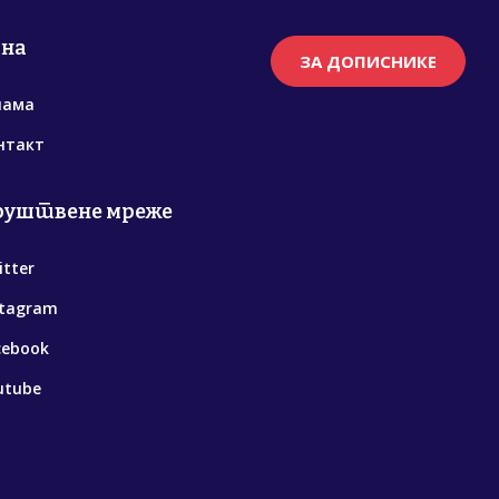
рна
ЗА ДОПИСНИКЕ
нама
нтакт
руштвене мреже
itter
stagram
cebook
utube