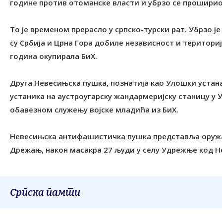
године против отоманске власти и убрзо се проширио н
То је временом прерасло у српско-турски рат. Убрзо ј
су Србија и Црна Гора добиле независност и територи
година окупирала БиХ.
Друга Невесињска пушка, познатија као Улошки устанак
устаника на аустроугарску жандармеријску станицу у 
обавезном служењу војске младића из БиХ.
Невесињска антифашистичка пушка представља оружани
Дрежањ, након масакра 27 људи у селу Удрежње код Н
Српска памти