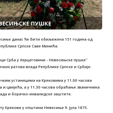
ВЕСИЊСКЕ ПУШКЕ
весиње данас ће бити обиљежена 151 година од
епублике Српске Саве Минића.
анци Срба у Херцеговини - Невесињске пушке"
чких ратова влада Републике Српске и Србије.
чким устаницима на Крековима у 11.00 часова
а и цвијећа, а у 11.30 часова обраћање званичника
рада и борачко-инвалидске заштите.
ту Крекови у општини Невесиње 9. јула 1875.