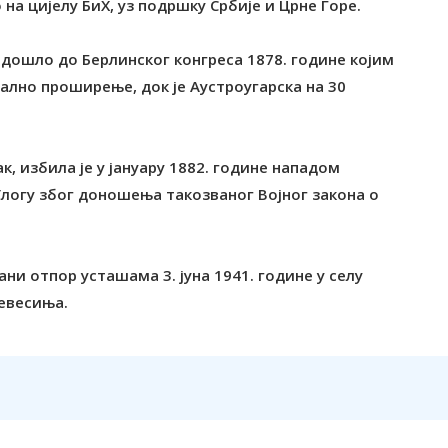
а цијелу БиХ, уз подршку Србије и Црне Горе.
е дошло до Берлинског конгреса 1878. године којим
јално проширење, док је Аустроугарска на 30
, избила је у јануару 1882. године нападом
Улогу због доношења такозваног Војног закона о
 отпор усташама 3. јуна 1941. године у селу
евесиња.