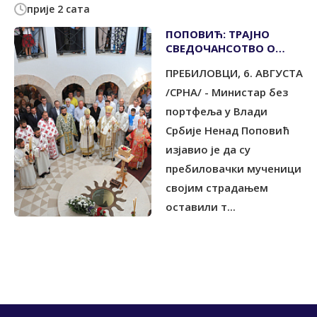
прије 2 сата
ПОПОВИЋ: ТРАЈНО
СВЕДОЧАНСОТВО О
СНАЗИ ВЕРЕ И
ПРЕБИЛОВЦИ, 6. АВГУСТА
НЕПОКОЛЕБЉИВОСТИ
/СРНА/ - Министар без
портфеља у Влади
Србије Ненад Поповић
изјавио је да су
пребиловачки мученици
својим страдањем
оставили т...