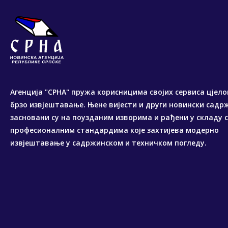
Агенција "СРНА" пружа корисницима својих сервиса цјело
брзо извјештавање. Њене вијести и други новински садр
засновани су на поузданим изворима и рађени у складу 
професионалним стандардима које захтијева модерно
извјештавање у садржинском и техничком погледу.