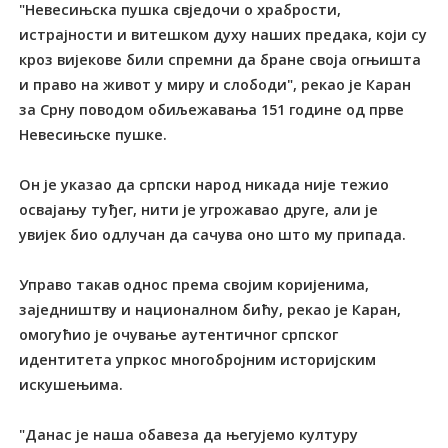
"Невесињска пушка свједочи о храбрости,
истрајности и витешком духу наших предака, који су
кроз вијекове били спремни да бране своја огњишта
и право на живот у миру и слободи", рекао је Каран
за Срну поводом обиљежавања 151 године од прве
Невесињске пушке.
Он је указао да српски народ никада није тежио
освајању туђег, нити је угрожавао друге, али је
увијек био одлучан да сачува оно што му припада.
Управо такав однос према својим коријенима,
заједништву и националном бићу, рекао је Каран,
омогућио је очување аутентичног српског
идентитета упркос многобројним историјским
искушењима.
"Данас је наша обавеза да његујемо културу