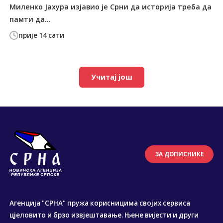
Миленко Јахура изјавио је Срни да историја треба да
памти да...
прије 14 сати
Учитај још
ЗА ДОПИСНИКЕ
Агенција "СРНА" пружа корисницима својих сервиса
цјеловито и брзо извјештавање. Њене вијести и други