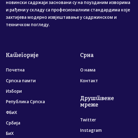
новински садржаји засновани су на поузданим изворима
и рађени у складу са професионалним стандардима које
захтијева модерно извјештавање у садржинском и
техничком погледу.
Категорије
Срна
Почетна
О нама
Српска памти
Контакт
Избори
Друштвене
Република Српска
мреже
ФБиХ
Twitter
Србија
Instagram
БиХ