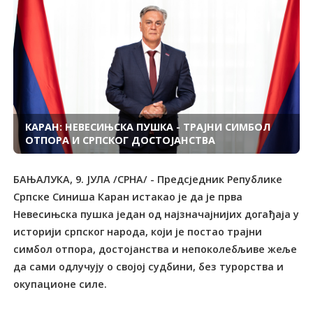
КАРАН: НЕВЕСИЊСКА ПУШКА - ТРАЈНИ СИМБОЛ
ОТПОРА И СРПСКОГ ДОСТОЈАНСТВА
БАЊАЛУКА, 9. ЈУЛА /СРНА/ - Предсједник Републике
Српске Синиша Каран истакао је да је прва
Невесињска пушка један од најзначајнијих догађаја у
историји српског народа, који је постао трајни
симбол отпора, достојанства и непоколебљиве жеље
да сами одлучују о својој судбини, без турорства и
окупационе силе.