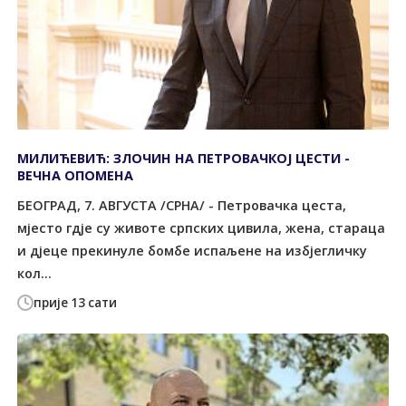
МИЛИЋЕВИЋ: ЗЛОЧИН НА ПЕТРОВАЧКОЈ ЦЕСТИ -
ВЕЧНА ОПОМЕНА
БЕОГРАД, 7. АВГУСТА /СРНА/ - Петровачка цеста,
мјесто гдје су животе српских цивила, жена, стараца
и дјеце прекинуле бомбе испаљене на избјегличку
кол...
прије 13 сати